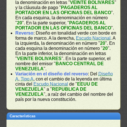
la denominación en letras "
VEINTE BOLIVARES
"
y la cláusula de pago "
PAGADEROS AL
PORTADOR EN LAS OFICINAS DEL BANCO
".
En cada esquina, la denominación en número
"
20
". En la parte superior, "
PAGADEROS AL
PORTADOR EN LAS OFICINAS DEL BANCO
".
Reverso
: Diseño en tonalidad verde con borde en
forma de marco. A la derecha,
Escudo Nacional
. A
la izquierda, la denominación en número "
20
". En
cada esquina la denominación en número "
20
".
En la parte inferior, la denominación en letras
"
VEINTE BOLIVARES
". En la parte superior, el
nombre del emisor "
BANCO CENTRAL DE
VENEZUELA
".
Variación en el diseño del reverso
: Del
Diseño
A
,
Tipo A
, con el cambio de la leyenda en última
cinta del
Escudo Nacional
de "
EEUU DE
VENEZUELA
" a "
REPUBLICA DE
VENEZUELA
", a raíz del cambio del nombre del
país por la nueva constitución.
Características