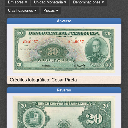
Emisores
Unidad Monetaria
Denominaciones
Clasificaciones
Piezas
Anverso
Créditos fotográfico: Cesar Pirela
Reverso