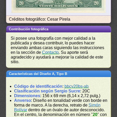
Créditos fotográfico: Cesar Pirela
Contribución fotográfica
Si posee una fotografía con mejor calidad a la
publicada y desea contribuir, lo puedes hacer
enviando ambas caras siguiendo las instrucciones
en la sección de
Contacto
. Su aporte será
agradecido y ayudará a mejorar la calidad de este
sitio.
Características del Diseño A, Tipo B
Código de identificación
:
bbcv20bs-ab
Clasificación según Sergio Sucre
: 20C
Dimensiones
: 156 x 69 mm (6,14 x 2,72 pulg.)
Anverso
: Diseño en tonalidad verde con borde en
forma de marco. A la derecha, retrato de
Simón
Bolívar
dentro de un óvalo de autor desconocido.
En el centro, la denominación en número "
20
" con