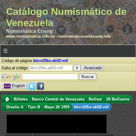
Catálogo Numismático de
Venezuela
Numismática Cheng .
www.numismatica.info.ve
-
numismatica-venezuela.info
☰
Código de página
bbcv20bs-ab02-m6
Salta al código
Avanzada
English
🏠
Billetes
Banco Central de Venezuela
Bolívar
20 Bolívares
Diseño A
Tipo B
Mayo 26 1955
bbcv20bs-ab02-m6