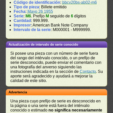
Código de identificación
:
bbcv20bs-ab02-m6
Tipo de pieza
: Billete emitido
Fecha
:
Mayo 26 1955
Serie
:
M6
. Prefijo
M
seguido de
6
dígitos
Cantidad
: 999.999.
Impresor
: American Bank Note Company
Intervalo de la serie
: M000001 - M999999.
Actualización de intervalo de serie conocido
Si posee una pieza con un número de serie fuera
del rango del intérvalo conocido, o un prefijo de
serie desconocido, puede enviar el comentario con
una fotografía del anverso siguiendo las
instruciones indicada en la sección de
Contacto
. Su
aporte será agradecido y ayudará a mejorar la
calidad de este sitio.
Advertencia
Una pieza cuyo prefijo de serie es desconocido en
la página o una serie está fuera del intérvalo
conocido o estimado
no significa necesariamente