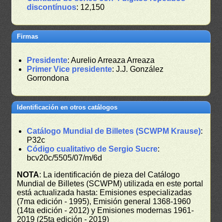
discontínuos
: 12,150
Firmas
Presidente
: Aurelio Arreaza Arreaza
Primer Vice presidente
: J.J. González
Gorrondona
Identificación en otros catálogos
Catálogo Mundial de Billetes (SCWPM Krause)
:
P32c
Código cualitativo de Sergio Sucre
:
bcv20c/5505/07/m/6d
NOTA
: La identificación de pieza del Catálogo
Mundial de Billetes (SCWPM) utilizada en este portal
está actualizada hasta: Emisiones especializadas
(7ma edición - 1995), Emisión general 1368-1960
(14ta edición - 2012) y Emisiones modernas 1961-
2019 (25ta edición - 2019)