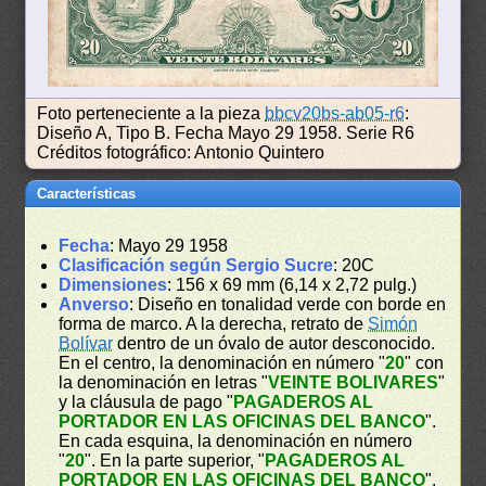
Foto perteneciente a la pieza
bbcv20bs-ab05-r6
:
Diseño A, Tipo B. Fecha Mayo 29 1958. Serie R6
Créditos fotográfico: Antonio Quintero
Características
Fecha
: Mayo 29 1958
Clasificación según Sergio Sucre
: 20C
Dimensiones
: 156 x 69 mm (6,14 x 2,72 pulg.)
Anverso
: Diseño en tonalidad verde con borde en
forma de marco. A la derecha, retrato de
Simón
Bolívar
dentro de un óvalo de autor desconocido.
En el centro, la denominación en número "
20
" con
la denominación en letras "
VEINTE BOLIVARES
"
y la cláusula de pago "
PAGADEROS AL
PORTADOR EN LAS OFICINAS DEL BANCO
".
En cada esquina, la denominación en número
"
20
". En la parte superior, "
PAGADEROS AL
PORTADOR EN LAS OFICINAS DEL BANCO
".