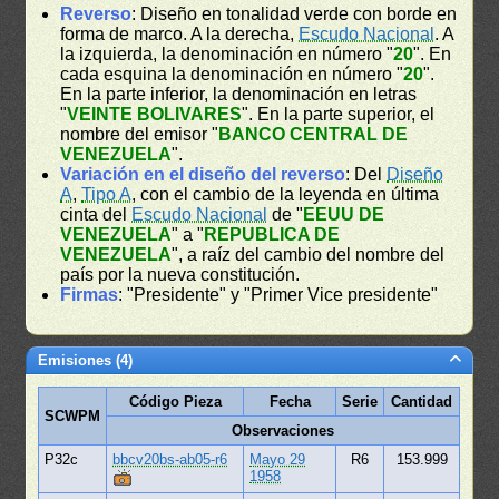
Reverso
: Diseño en tonalidad verde con borde en
forma de marco. A la derecha,
Escudo Nacional
. A
la izquierda, la denominación en número "
20
". En
cada esquina la denominación en número "
20
".
En la parte inferior, la denominación en letras
"
VEINTE BOLIVARES
". En la parte superior, el
nombre del emisor "
BANCO CENTRAL DE
VENEZUELA
".
Variación en el diseño del reverso
: Del
Diseño
A
,
Tipo A
, con el cambio de la leyenda en última
cinta del
Escudo Nacional
de "
EEUU DE
VENEZUELA
" a "
REPUBLICA DE
VENEZUELA
", a raíz del cambio del nombre del
país por la nueva constitución.
Firmas
: "Presidente" y "Primer Vice presidente"
Emisiones (4)
Código Pieza
Fecha
Serie
Cantidad
SCWPM
Observaciones
P32c
bbcv20bs-ab05-r6
Mayo 29
R6
153.999
1958