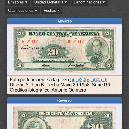
Emisores
Unidad Monetaria
Denominaciones
Clasificaciones
Fechas
Anverso
Foto perteneciente a la pieza
bbcv20bs-ab05-r6
:
Diseño A, Tipo B. Fecha Mayo 29 1958. Serie R6
Créditos fotográfico: Antonio Quintero
Reverso