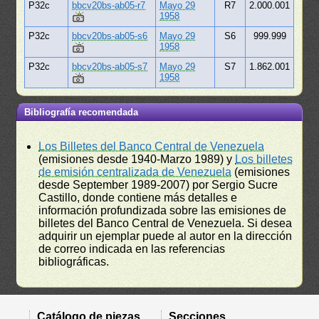
P32c
bbcv20bs-ab05-r7
Mayo 29
R7
2.000.001
1958
P32c
bbcv20bs-ab05-s6
Mayo 29
S6
999.999
1958
P32c
bbcv20bs-ab05-s7
Mayo 29
S7
1.862.001
1958
Bibliografía recomendada
Los Billetes del Banco Central de Venezuela
(emisiones desde 1940-Marzo 1989) y
Los billetes
de emisión centralizada de Venezuela
(emisiones
desde September 1989-2007) por Sergio Sucre
Castillo, donde contiene más detalles e
información profundizada sobre las emisiones de
billetes del Banco Central de Venezuela. Si desea
adquirir un ejemplar puede al autor en la dirección
de correo indicada en las referencias
bibliográficas.
Catálogo de piezas
Secciones