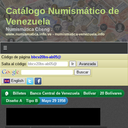
Catálogo Numismático de
Venezuela
Numismática Cheng .
www.numismatica.info.ve
-
numismatica-venezuela.info
☰
Código de página
bbcv20bs-ab05@
Salta al código
Avanzada
English
🏠
Billetes
Banco Central de Venezuela
Bolívar
20 Bolívares
Diseño A
Tipo B
Mayo 29 1958