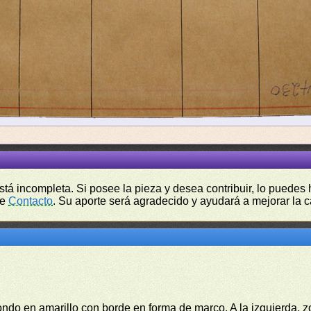
está incompleta. Si posee la pieza y desea contribuir, lo puede
de
Contacto
. Su aporte será agradecido y ayudará a mejorar la ca
ondo en amarillo con borde en forma de marco. A la izquierda, z