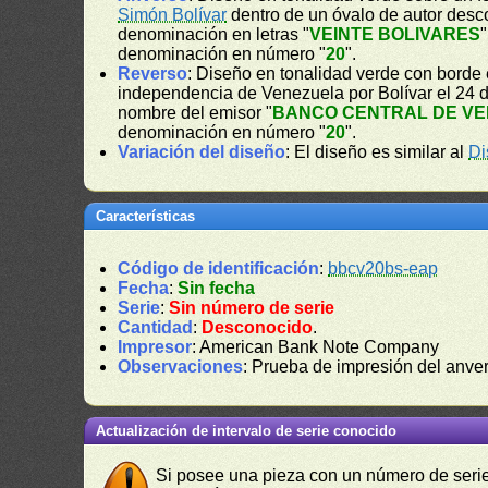
Simón Bolívar
dentro de un óvalo de autor desco
denominación en letras "
VEINTE BOLIVARES
"
denominación en número "
20
".
Reverso
: Diseño en tonalidad verde con borde 
independencia de Venezuela por Bolívar el 24 d
nombre del emisor "
BANCO CENTRAL DE V
denominación en número "
20
".
Variación del diseño
: El diseño es similar al
Di
Características
Código de identificación
:
bbcv20bs-eap
Fecha
:
Sin fecha
Serie
:
Sin número de serie
Cantidad
:
Desconocido
.
Impresor
: American Bank Note Company
Observaciones
: Prueba de impresión del anve
Actualización de intervalo de serie conocido
Si posee una pieza con un número de serie 