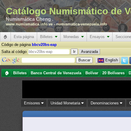
Catálogo Numismático de V
Numismática Cheng .
www.numismatica.info.ve
-
numismatica-venezuela.info
🏠
Esta página
Billetes
Monedas
Ensayos
Seccion
Código de página
bbcv20bs-eap
Salta al código
Avanzada
English
🏠
Billetes
Banco Central de Venezuela
Bolívar
20 Bolívares
D
Emisores
Unidad Monetaria
Denominaciones