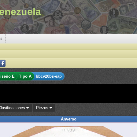
enezuela
es
iseño E
Tipo A
bbcv20bs-eap
Clasificaciones
Piezas
Anverso