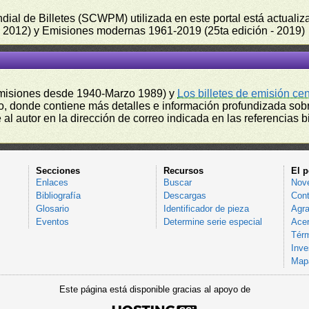
undial de Billetes (SCWPM) utilizada en este portal está actual
 - 2012) y Emisiones modernas 1961-2019 (25ta edición - 2019)
misiones desde 1940-Marzo 1989) y
Los billetes de emisión ce
, donde contiene más detalles e información profundizada sobr
l autor en la dirección de correo indicada en las referencias bi
Secciones
Recursos
El p
Enlaces
Buscar
Nov
Bibliografía
Descargas
Cont
Glosario
Identificador de pieza
Agra
Eventos
Determine serie especial
Acer
Térm
Inve
Mapa
Este página está disponible gracias al apoyo de