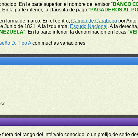
nocido. En la parte superior, el nombre del emisor "
BANCO C
. En la parte inferior, la cláusula de pago "
PAGADEROS AL PO
en forma de marco. En el centro,
Campo de Carabobo
por Anton
e Junio de 1821. A la izquierda,
Escudo Nacional
. A la derecha
ENEZUELA
". En la parte inferior, la denominación en letras "
VE
seño D
,
Tipo A
con muchas variaciones.
rso
fuera del rango del intérvalo conocido, o un prefijo de serie 