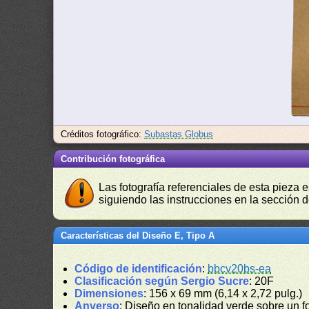
Créditos fotográfico:
Subastas Globus
Contribución fotográfica
Las fotografía referenciales de esta pieza 
siguiendo las instrucciones en la sección 
Características del Diseño E, Tipo A
Código de identificación
:
bbcv20bs-ea
Clasificación según Sergio Sucre
: 20F
Dimensiones
: 156 x 69 mm (6,14 x 2,72 pulg.)
Anverso
: Diseño en tonalidad verde sobre un f