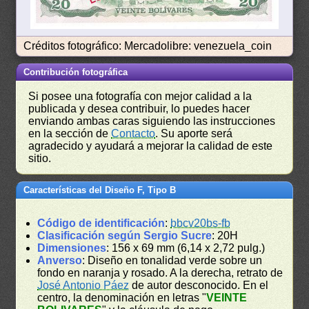
Créditos fotográfico: Mercadolibre: venezuela_coin
Contribución fotográfica
Si posee una fotografía con mejor calidad a la
publicada y desea contribuir, lo puedes hacer
enviando ambas caras siguiendo las instrucciones
en la sección de
Contacto
. Su aporte será
agradecido y ayudará a mejorar la calidad de este
sitio.
Características del Diseño F, Tipo B
Código de identificación
:
bbcv20bs-fb
Clasificación según Sergio Sucre
: 20H
Dimensiones
: 156 x 69 mm (6,14 x 2,72 pulg.)
Anverso
: Diseño en tonalidad verde sobre un
fondo en naranja y rosado. A la derecha, retrato de
José Antonio Páez
de autor desconocido. En el
centro, la denominación en letras "
VEINTE