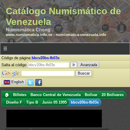
Catálogo Numismático de
Venezuela
Numismática Cheng .
www.numismatica.info.ve
-
numismatica-venezuela.info
☰
Código de página
bbcv20bs-fb03s
Salta al código
Avanzada
English
🏠
Billetes
Banco Central de Venezuela
Bolívar
20 Bolívares
Diseño F
Tipo B
Junio 05 1995
bbcv20bs-fb03s