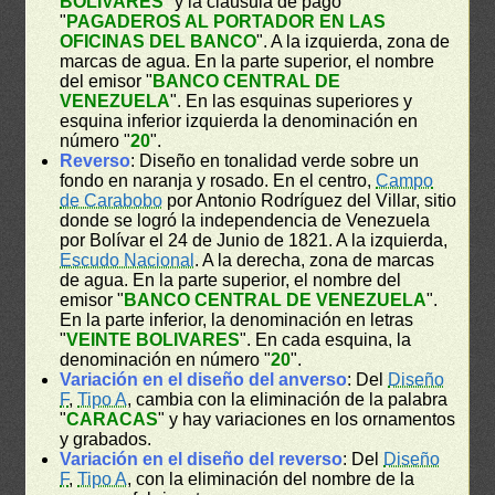
BOLIVARES
" y la cláusula de pago
"
PAGADEROS AL PORTADOR EN LAS
OFICINAS DEL BANCO
". A la izquierda, zona de
marcas de agua. En la parte superior, el nombre
del emisor "
BANCO CENTRAL DE
VENEZUELA
". En las esquinas superiores y
esquina inferior izquierda la denominación en
número "
20
".
Reverso
: Diseño en tonalidad verde sobre un
fondo en naranja y rosado. En el centro,
Campo
de Carabobo
por Antonio Rodríguez del Villar, sitio
donde se logró la independencia de Venezuela
por Bolívar el 24 de Junio de 1821. A la izquierda,
Escudo Nacional
. A la derecha, zona de marcas
de agua. En la parte superior, el nombre del
emisor "
BANCO CENTRAL DE VENEZUELA
".
En la parte inferior, la denominación en letras
"
VEINTE BOLIVARES
". En cada esquina, la
denominación en número "
20
".
Variación en el diseño del anverso
: Del
Diseño
F
,
Tipo A
, cambia con la eliminación de la palabra
"
CARACAS
" y hay variaciones en los ornamentos
y grabados.
Variación en el diseño del reverso
: Del
Diseño
F
,
Tipo A
, con la eliminación del nombre de la