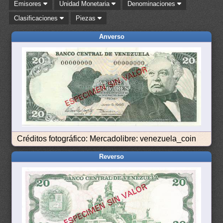
Emisores
Unidad Monetaria
Denominaciones
Clasificaciones
Piezas
Anverso
Créditos fotográfico: Mercadolibre: venezuela_coin
Reverso