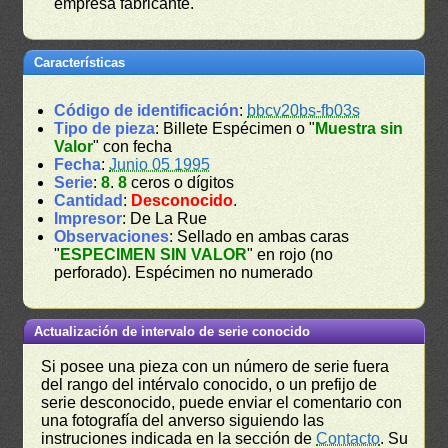
empresa fabricante.
Características
Código de identificación
:
bbcv20bs-fb03s
Tipo de pieza
: Billete Espécimen o "
Muestra sin
Valor
" con fecha
Fecha
:
Junio 05 1995
Serie
:
8
.
8
ceros o dígitos
Cantidad
:
Desconocido
.
Impresor
: De La Rue
Observaciones
: Sellado en ambas caras
"
ESPECIMEN SIN VALOR
" en rojo (no
perforado). Espécimen no numerado
Actualización de intervalo de serie conocido
Si posee una pieza con un número de serie fuera
del rango del intérvalo conocido, o un prefijo de
serie desconocido, puede enviar el comentario con
una fotografía del anverso siguiendo las
instruciones indicada en la sección de
Contacto
. Su