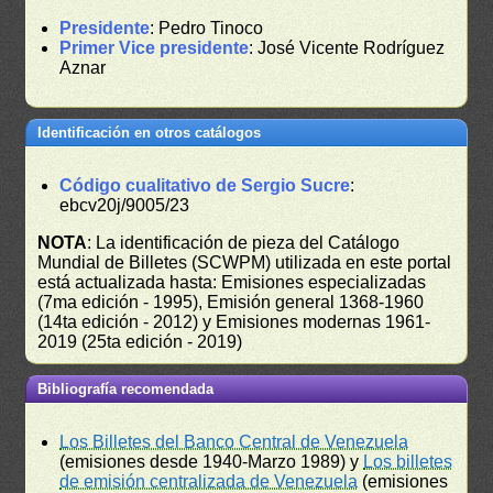
Presidente
: Pedro Tinoco
Primer Vice presidente
: José Vicente Rodríguez
Aznar
Identificación en otros catálogos
Código cualitativo de Sergio Sucre
:
ebcv20j/9005/23
NOTA
: La identificación de pieza del Catálogo
Mundial de Billetes (SCWPM) utilizada en este portal
está actualizada hasta: Emisiones especializadas
(7ma edición - 1995), Emisión general 1368-1960
(14ta edición - 2012) y Emisiones modernas 1961-
2019 (25ta edición - 2019)
Bibliografía recomendada
Los Billetes del Banco Central de Venezuela
(emisiones desde 1940-Marzo 1989) y
Los billetes
de emisión centralizada de Venezuela
(emisiones