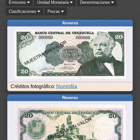
Emisores
Unidad Monetaria
Denominaciones
Clasificaciones
Piezas
Anverso
Créditos fotográfico:
Numisfila
Reverso