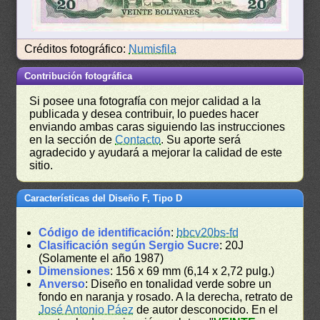
Créditos fotográfico:
Numisfila
Contribución fotográfica
Si posee una fotografía con mejor calidad a la
publicada y desea contribuir, lo puedes hacer
enviando ambas caras siguiendo las instrucciones
en la sección de
Contacto
. Su aporte será
agradecido y ayudará a mejorar la calidad de este
sitio.
Características del Diseño F, Tipo D
Código de identificación
:
bbcv20bs-fd
Clasificación según Sergio Sucre
: 20J
(Solamente el año 1987)
Dimensiones
: 156 x 69 mm (6,14 x 2,72 pulg.)
Anverso
: Diseño en tonalidad verde sobre un
fondo en naranja y rosado. A la derecha, retrato de
José Antonio Páez
de autor desconocido. En el