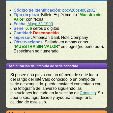
Código de identificación
:
bbcv20bs-fd02s02
Tipo de pieza
: Billete Espécimen o "
Muestra sin
Valor
" con fecha
Fecha
:
Mayo 31 1990
Serie
:
6
.
6
ceros o dígitos
Cantidad
:
Desconocido
.
Impresor
: American Bank Note Company
Observaciones
: Sellado en ambas caras
"
MUESTRA SIN VALOR
" en negro (no perforado).
Espécimen no numerado
Actualización de intervalo de serie conocido
Si posee una pieza con un número de serie fuera
del rango del intérvalo conocido, o un prefijo de
serie desconocido, puede enviar el comentario con
una fotografía del anverso siguiendo las
instruciones indicada en la sección de
Contacto
. Su
aporte será agradecido y ayudará a mejorar la
calidad de este sitio.