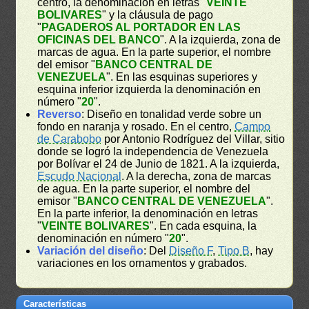
centro, la denominación en letras "
VEINTE
BOLIVARES
" y la cláusula de pago
"
PAGADEROS AL PORTADOR EN LAS
OFICINAS DEL BANCO
". A la izquierda, zona de
marcas de agua. En la parte superior, el nombre
del emisor "
BANCO CENTRAL DE
VENEZUELA
". En las esquinas superiores y
esquina inferior izquierda la denominación en
número "
20
".
Reverso
: Diseño en tonalidad verde sobre un
fondo en naranja y rosado. En el centro,
Campo
de Carabobo
por Antonio Rodríguez del Villar, sitio
donde se logró la independencia de Venezuela
por Bolívar el 24 de Junio de 1821. A la izquierda,
Escudo Nacional
. A la derecha, zona de marcas
de agua. En la parte superior, el nombre del
emisor "
BANCO CENTRAL DE VENEZUELA
".
En la parte inferior, la denominación en letras
"
VEINTE BOLIVARES
". En cada esquina, la
denominación en número "
20
".
Variación del diseño
: Del
Diseño F
,
Tipo B
, hay
variaciones en los ornamentos y grabados.
Características