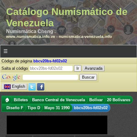
Catálogo Numismático de
Venezuela
Numismática Cheng .
www.numismatica.info.ve
-
numismatica-venezuela.info
☰
Código de página
bbcv20bs-fd02s02
Salta al código
Avanzada
English
🏠
Billetes
Banco Central de Venezuela
Bolívar
20 Bolívares
Diseño F
Tipo D
Mayo 31 1990
bbcv20bs-fd02s02