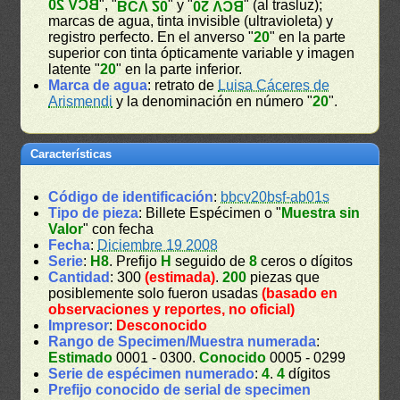
BCV 20
", "
" y "
" (al trasluz);
BCV 20
BCV 20
marcas de agua, tinta invisible (ultravioleta) y
registro perfecto. En el anverso "
20
" en la parte
superior con tinta ópticamente variable y imagen
latente "
20
" en la parte inferior.
Marca de agua
: retrato de
Luisa Cáceres de
Arismendi
y la denominación en número "
20
".
Características
Código de identificación
:
bbcv20bsf-ab01s
Tipo de pieza
: Billete Espécimen o "
Muestra sin
Valor
" con fecha
Fecha
:
Diciembre 19 2008
Serie
:
H8
. Prefijo
H
seguido de
8
ceros o dígitos
Cantidad
: 300
(estimada)
.
200
piezas que
posiblemente solo fueron usadas
(basado en
observaciones y reportes, no oficial)
Impresor
:
Desconocido
Rango de Specimen/Muestra numerada
:
Estimado
0001 - 0300.
Conocido
0005 - 0299
Serie de espécimen numerado
:
4
.
4
dígitos
Prefijo conocido de serial de specimen