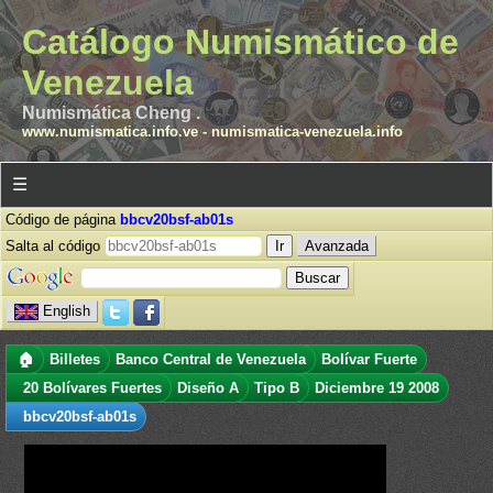
Catálogo Numismático de
Venezuela
Numismática Cheng .
www.numismatica.info.ve
-
numismatica-venezuela.info
☰
Código de página
bbcv20bsf-ab01s
Salta al código
Avanzada
English
🏠
Billetes
Banco Central de Venezuela
Bolívar Fuerte
20 Bolívares Fuertes
Diseño A
Tipo B
Diciembre 19 2008
bbcv20bsf-ab01s