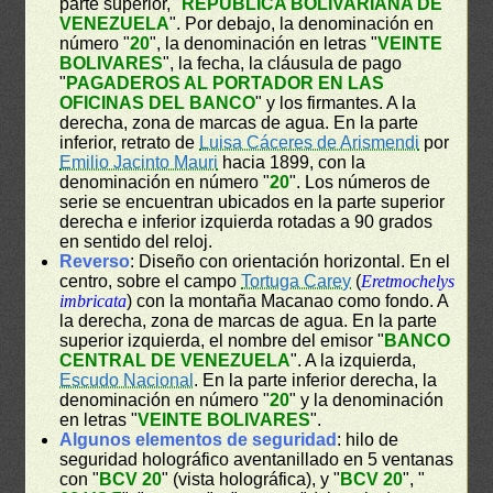
parte superior, "
REPÚBLICA BOLIVARIANA DE
VENEZUELA
". Por debajo, la denominación en
número "
20
", la denominación en letras "
VEINTE
BOLIVARES
", la fecha, la cláusula de pago
"
PAGADEROS AL PORTADOR EN LAS
OFICINAS DEL BANCO
" y los firmantes. A la
derecha, zona de marcas de agua. En la parte
inferior, retrato de
Luisa Cáceres de Arismendi
por
Emilio Jacinto Mauri
hacia 1899, con la
denominación en número "
20
". Los números de
serie se encuentran ubicados en la parte superior
derecha e inferior izquierda rotadas a 90 grados
en sentido del reloj.
Reverso
: Diseño con orientación horizontal. En el
centro, sobre el campo
Tortuga Carey
(
Eretmochelys
imbricata
) con la montaña Macanao como fondo. A
la derecha, zona de marcas de agua. En la parte
superior izquierda, el nombre del emisor "
BANCO
CENTRAL DE VENEZUELA
". A la izquierda,
Escudo Nacional
. En la parte inferior derecha, la
denominación en número "
20
" y la denominación
en letras "
VEINTE BOLIVARES
".
Algunos elementos de seguridad
: hilo de
seguridad holográfico aventanillado en 5 ventanas
con "
BCV 20
" (vista holográfica), y "
BCV 20
", "