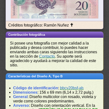
✝
Créditos fotográfico: Ramón Nuñez
Contribución fotográfica
Si posee una fotografía con mejor calidad a la
publicada y desea contribuir, lo puedes hacer
enviando ambas caras siguiendo las instrucciones
en la sección de
Contacto
. Su aporte será
agradecido y ayudará a mejorar la calidad de este
sitio.
Características del Diseño A, Tipo B
Código de identificación
:
bbcv20bsf-ab
Dimensiones
: 156 x 69 mm (6,14 x 2,72 pulg.)
General
: Diseño multicolor con rosado, violeta y
verde como colores predominantes.
Anverso
: Diseño con orientación vertical. En la