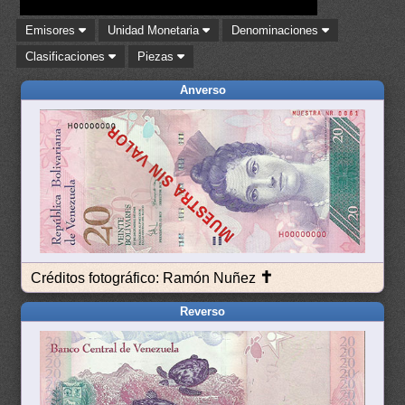
Emisores
Unidad Monetaria
Denominaciones
Clasificaciones
Piezas
Anverso
✝
Créditos fotográfico: Ramón Nuñez
Reverso