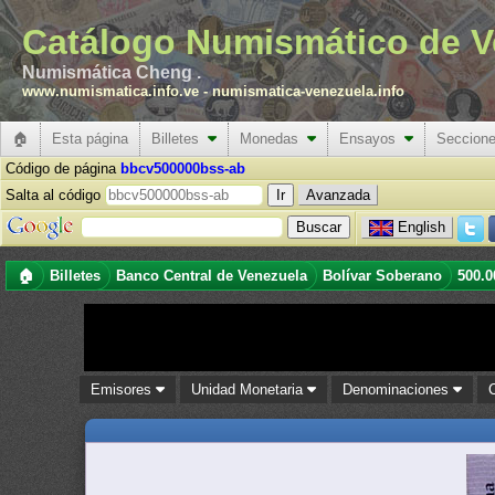
Catálogo Numismático de V
Numismática Cheng .
www.numismatica.info.ve
-
numismatica-venezuela.info
🏠
Esta página
Billetes
Monedas
Ensayos
Seccion
Código de página
bbcv500000bss-ab
Salta al código
Avanzada
English
🏠
Billetes
Banco Central de Venezuela
Bolívar Soberano
500.0
Emisores
Unidad Monetaria
Denominaciones