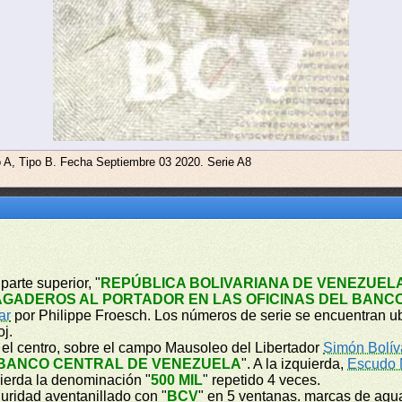
o A, Tipo B. Fecha Septiembre 03 2020. Serie A8
parte superior, "
REPÚBLICA BOLIVARIANA DE VENEZUEL
AGADEROS AL PORTADOR EN LAS OFICINAS DEL BANC
ar
por Philippe Froesch. Los números de serie se encuentran ubi
oj.
n el centro, sobre el campo Mausoleo del Libertador
Simón Bolív
BANCO CENTRAL DE VENEZUELA
". A la izquierda,
Escudo 
quierda la denominación "
500 MIL
" repetido 4 veces.
guridad aventanillado con "
BCV
" en 5 ventanas. marcas de agua, 