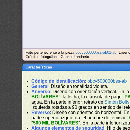
Foto perteneciente a la pieza
bbcv500000bss-ab01-a8
: Diseñ
Créditos fotográfico: Gabriel Landaeta
Características
Código de identificación
:
bbcv500000bss-ab
General
: Diseño en tonalidad violeta.
Anverso
: Diseño con orientación vertical. En la 
BOLÍVARES
", la fecha, la cláusula de pago "
P
agua. En la parte inferior, retrato de
Simón Bolív
izquierda rotadas a 90 grados en sentido del rel
Reverso
: Diseño con orientación horizontal. E
parte superior izquierda, el nombre del emisor "
"
500 MIL BOLÍVARES
". En la parte inferior iz
Algunos elementos de seguridad
: Hilo de se