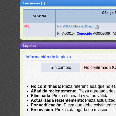
Emisiones (1)
Código 
SCWPM
N/L
bbcv500000bss-ab01-a8
(<=A00019).
Conocido
A00002009 - A
Leyenda
Información de la pieza
Sin cambio
No confirmada (C
No confirmada
: Pieza referenciada que no es
Añadida recientemente
: Pieza agregada des
Eliminada
: Pieza eliminada y ya no válida.
Actualizada recientemente
: Pieza actualiza
Por verificación
: Pieza que debe existir teór
En revisión
: Pieza catalogada en revisión.