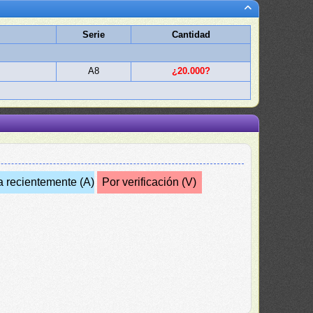
Serie
Cantidad
A8
¿20.000?
a recientemente (A)
Por verificación (V)