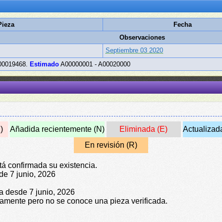
Pieza
Fecha
Observaciones
Septiembre 03 2020
00019468.
Estimado
A00000001 - A00020000
)
Añadida recientemente (N)
Eliminada (E)
Actualizad
En revisión (R)
tá confirmada su existencia.
de 7 junio, 2026
da desde 7 junio, 2026
icamente pero no se conoce una pieza verificada.