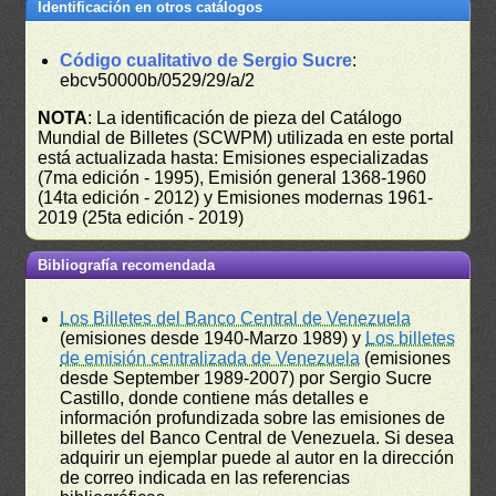
Identificación en otros catálogos
Código cualitativo de Sergio Sucre
:
ebcv50000b/0529/29/a/2
NOTA
: La identificación de pieza del Catálogo
Mundial de Billetes (SCWPM) utilizada en este portal
está actualizada hasta: Emisiones especializadas
(7ma edición - 1995), Emisión general 1368-1960
(14ta edición - 2012) y Emisiones modernas 1961-
2019 (25ta edición - 2019)
Bibliografía recomendada
Los Billetes del Banco Central de Venezuela
(emisiones desde 1940-Marzo 1989) y
Los billetes
de emisión centralizada de Venezuela
(emisiones
desde September 1989-2007) por Sergio Sucre
Castillo, donde contiene más detalles e
información profundizada sobre las emisiones de
billetes del Banco Central de Venezuela. Si desea
adquirir un ejemplar puede al autor en la dirección
de correo indicada en las referencias