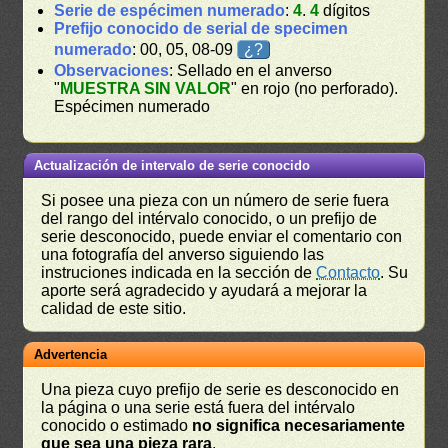
Serie de espécimen numerado
:
4
.
4
dígitos
Prefijo conocido de serial de specimen
numerado
: 00, 05, 08-09
¿?
Observaciones
: Sellado en el anverso
"
MUESTRA SIN VALOR
" en rojo (no perforado).
Espécimen numerado
Actualización de intervalo de serie conocido
Si posee una pieza con un número de serie fuera
del rango del intérvalo conocido, o un prefijo de
serie desconocido, puede enviar el comentario con
una fotografía del anverso siguiendo las
instruciones indicada en la sección de
Contacto
. Su
aporte será agradecido y ayudará a mejorar la
calidad de este sitio.
Advertencia
Una pieza cuyo prefijo de serie es desconocido en
la página o una serie está fuera del intérvalo
conocido o estimado
no significa necesariamente
que sea una pieza rara
.