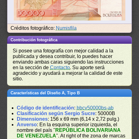
Créditos fotográfico:
Numisfila
Contribución fotográfica
Si posee una fotografía con mejor calidad a la
publicada y desea contribuir, lo puedes hacer
enviando ambas caras siguiendo las instrucciones
en la sección de
Contacto
. Su aporte será
agradecido y ayudará a mejorar la calidad de este
sitio.
Características del Diseño A, Tipo B
Código de identificación
:
bbcv50000bs-ab
Clasificación según Sergio Sucre
: 50000B
Dimensiones
: 156 x 69 mm (6,14 x 2,72 pulg.)
Anverso
: En la esquina superior izquierda, el
nombre del país "
REPÚBLICA BOLIVARIANA
DE VENEZUELA
". At right of the zona de marcas