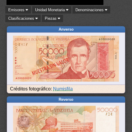
Emisores
Unidad Monetaria
Denominaciones
Clasificaciones
Piezas
Anverso
Créditos fotográfico:
Numisfila
Reverso