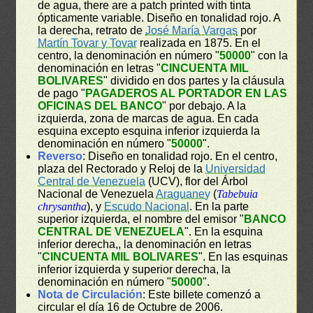
de agua, there are a patch printed with tinta
ópticamente variable. Diseño en tonalidad rojo. A
la derecha, retrato de
José María Vargas
por
Martín Tovar y Tovar
realizada en 1875. En el
centro, la denominación en número "
50000
" con la
denominación en letras "
CINCUENTA MIL
BOLIVARES
" dividido en dos partes y la cláusula
de pago "
PAGADEROS AL PORTADOR EN LAS
OFICINAS DEL BANCO
" por debajo. A la
izquierda, zona de marcas de agua. En cada
esquina excepto esquina inferior izquierda la
denominación en número "
50000
".
Reverso
: Diseño en tonalidad rojo. En el centro,
plaza del Rectorado y Reloj de la
Universidad
Central de Venezuela
(UCV), flor del Árbol
Nacional de Venezuela
Araguaney
(
Tabebuia
chrysantha
), y
Escudo Nacional
. En la parte
superior izquierda, el nombre del emisor "
BANCO
CENTRAL DE VENEZUELA
". En la esquina
inferior derecha,, la denominación en letras
"
CINCUENTA MIL BOLIVARES
". En las esquinas
inferior izquierda y superior derecha, la
denominación en número "
50000
".
Nota de Circulación
: Este billete comenzó a
circular el día 16 de Octubre de 2006.