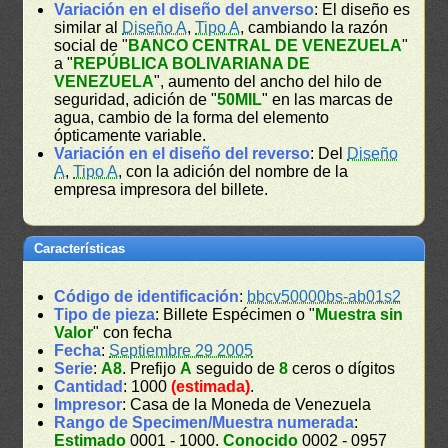
Variación en el diseño del anverso
: El diseño es
similar al
Diseño A
,
Tipo A
, cambiando la razón
social de "
BANCO CENTRAL DE VENEZUELA
"
a "
REPÚBLICA BOLIVARIANA DE
VENEZUELA
", aumento del ancho del hilo de
seguridad, adición de "
50MIL
" en las marcas de
agua, cambio de la forma del elemento
ópticamente variable.
Variación en el diseño del reverso
: Del
Diseño
A
,
Tipo A
, con la adición del nombre de la
empresa impresora del billete.
Características
Código de identificación
:
bbcv50000bs-ab01s2
Tipo de pieza
: Billete Espécimen o "
Muestra sin
Valor
" con fecha
Fecha
:
Septiembre 29 2005
Serie
:
A8
. Prefijo
A
seguido de
8
ceros o dígitos
Cantidad
: 1000
(estimada)
.
Impresor
: Casa de la Moneda de Venezuela
Rango de Specimen/Muestra numerada
:
Estimado
0001 - 1000.
Conocido
0002 - 0957