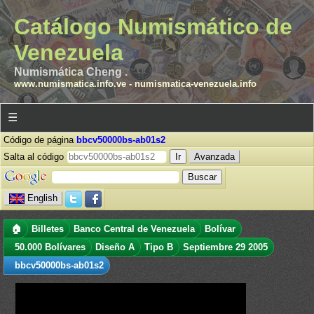
Catálogo Numismático de
Venezuela
Numismática Cheng .
www.numismatica.info.ve
-
numismatica-venezuela.info
☰
Código de página
bbcv50000bs-ab01s2
Salta al código
Avanzada
English
🏠
Billetes
Banco Central de Venezuela
Bolívar
50.000 Bolívares
Diseño A
Tipo B
Septiembre 29 2005
bbcv50000bs-ab01s2