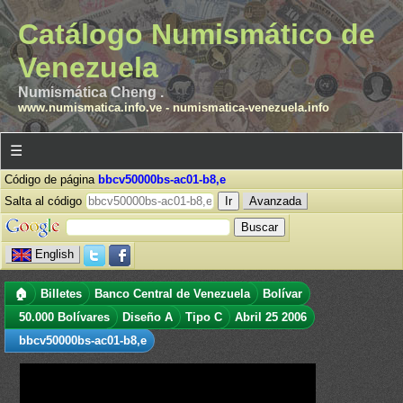
Catálogo Numismático de
Venezuela
Numismática Cheng .
www.numismatica.info.ve
-
numismatica-venezuela.info
☰
Código de página
bbcv50000bs-ac01-b8,e
Salta al código
Avanzada
English
🏠
Billetes
Banco Central de Venezuela
Bolívar
50.000 Bolívares
Diseño A
Tipo C
Abril 25 2006
bbcv50000bs-ac01-b8,e