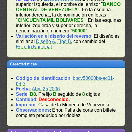
superior izquierda, el nombre del emisor "
BANCO
CENTRAL DE VENEZUELA
". En la esquina
inferior derecha,, la denominación en letras
"
CINCUENTA MIL BOLIVARES
". En las esquinas
inferior izquierda y superior derecha, la
denominación en número "
50000
".
Variación en el diseño del reverso
: El diseño es
similar al
Diseño A
,
Tipo B
, con cambio del
Escudo Nacional
Características
Código de identificación
:
bbcv50000bs-ac01-
b8,e
Fecha
:
Abril 25 2006
Serie
:
B8
. Prefijo
B
seguido de
8
dígitos
Cantidad
:
Desconocido
.
Impresor
: Casa de la Moneda de Venezuela
Observaciones
: Error. Falla de corte con billete
completo producido por doblez