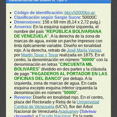
Características del Diseño A, Tipo C
Código de identificación
:
bbcv50000bs-ac
Clasificación según Sergio Sucre
: 50000C
Dimensiones
: 156 x 69 mm (6,14 x 2,72 pulg.)
Anverso
: En la esquina superior izquierda, el
nombre del país "
REPÚBLICA BOLIVARIANA
DE VENEZUELA
". A la derecha de la zona de
marcas de agua, existe un parche impresos con
tinta ópticamente variable. Diseño en tonalidad
rojo. A la derecha, retrato de
José María Vargas
por
Martín Tovar y Tovar
realizada en 1875. En el
centro, la denominación en número "
50000
" con la
denominación en letras "
CINCUENTA MIL
BOLIVARES
" dividido en dos partes y la cláusula
de pago "
PAGADEROS AL PORTADOR EN LAS
OFICINAS DEL BANCO
" por debajo. A la
izquierda, zona de marcas de agua. En cada
esquina excepto esquina inferior izquierda la
denominación en número "
50000
".
Reverso
: Diseño en tonalidad rojo. En el centro,
plaza del Rectorado y Reloj de la
Universidad
Central de Venezuela
(UCV), flor del Árbol
Nacional de Venezuela
Araguaney
(
Tabebuia
chrysantha
), y
Escudo Nacional
. En la parte