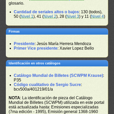
glosario.
Cantidad de seriales altos o bajos
: 130 (todos),
50 (
Nivel 1
), 41 (
Nivel 2
), 28 (
Nivel 3
) y 11 (
Nivel 4
)
Firmas
Presidente
: Jesús María Herrera Mendoza
Primer Vice presidente
: Xavier Lopez Bello
Identificación en otros catálogos
Catálogo Mundial de Billetes (SCWPM Krause)
:
P35
Código cualitativo de Sergio Sucre
:
bcv500a/401219/01/a
NOTA
: La identificación de pieza del Catálogo
Mundial de Billetes (SCWPM) utilizada en este portal
está actualizada hasta: Emisiones especializadas
(7ma edición - 1995), Emisión general 1368-1960