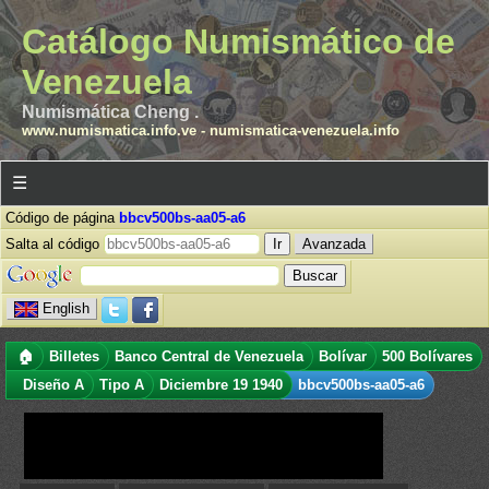
Catálogo Numismático de
Venezuela
Numismática Cheng .
www.numismatica.info.ve
-
numismatica-venezuela.info
☰
Código de página
bbcv500bs-aa05-a6
Salta al código
Avanzada
English
🏠
Billetes
Banco Central de Venezuela
Bolívar
500 Bolívares
Diseño A
Tipo A
Diciembre 19 1940
bbcv500bs-aa05-a6