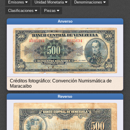
Emisores
Unidad Monetaria
Denominaciones
Clasificaciones
Piezas
Anverso
Créditos fotográfico: Convención Numismática de
Maracaibo
Reverso