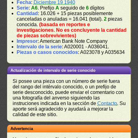
Fecha
:
Diciembre 19 1940
Serie
:
A6
. Prefijo
A
seguido de
6
dígitos
Cantidad
: 16.026 + 15 piezas posiblemente
canceladas o anuladas = 16.041 (total).
2
piezas
conocida.
(basada en reportes e
investigaciones. No es concluyente la cantidad
de piezas sobrevivientes)
Impresor
: American Bank Note Company
Intervalo de la serie
: A020001 - A036041.
Piezas o casos conocidos
: A023078 y A035634
Actualización de intervalo de serie conocido
Si posee una pieza con un número de serie fuera
del rango del intérvalo conocido, o un prefijo de
serie desconocido, puede enviar el comentario con
una fotografía del anverso siguiendo las
instruciones indicada en la sección de
Contacto
. Su
aporte será agradecido y ayudará a mejorar la
calidad de este sitio.
Advertencia