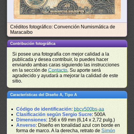
Créditos fotográfico: Convención Numismática de
Maracaibo
Contribución fotográfica
Si posee una fotografía con mejor calidad a la
publicada y desea contribuir, lo puedes hacer
enviando ambas caras siguiendo las instrucciones
en la sección de
Contacto
. Su aporte será
agradecido y ayudará a mejorar la calidad de este
sitio.
Características del Diseño A, Tipo A
Código de identificación
:
bbcv500bs-aa
Clasificación según Sergio Sucre
: 500A
Dimensiones
: 156 x 69 mm (6,14 x 2,72 pulg.)
Anverso
: Diseño en tonalidad azul con borde en
forma de marco. A la derecha, retrato de
Simón