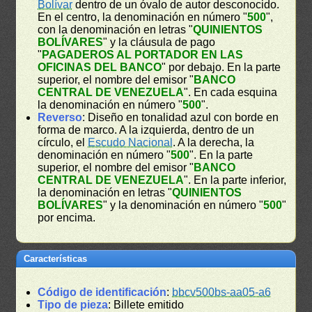
Bolívar
dentro de un óvalo de autor desconocido.
En el centro, la denominación en número "
500
",
con la denominación en letras "
QUINIENTOS
BOLÍVARES
" y la cláusula de pago
"
PAGADEROS AL PORTADOR EN LAS
OFICINAS DEL BANCO
" por debajo. En la parte
superior, el nombre del emisor "
BANCO
CENTRAL DE VENEZUELA
". En cada esquina
la denominación en número "
500
".
Reverso
: Diseño en tonalidad azul con borde en
forma de marco. A la izquierda, dentro de un
círculo, el
Escudo Nacional
. A la derecha, la
denominación en número "
500
". En la parte
superior, el nombre del emisor "
BANCO
CENTRAL DE VENEZUELA
". En la parte inferior,
la denominación en letras "
QUINIENTOS
BOLÍVARES
" y la denominación en número "
500
"
por encima.
Características
Código de identificación
:
bbcv500bs-aa05-a6
Tipo de pieza
: Billete emitido