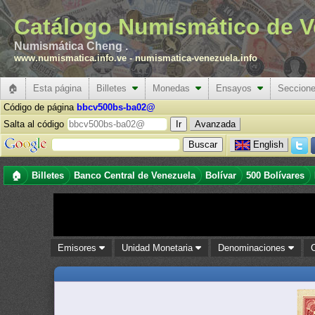
Catálogo Numismático de V
Numismática Cheng .
www.numismatica.info.ve
-
numismatica-venezuela.info
🏠
Esta página
Billetes
Monedas
Ensayos
Seccion
Código de página
bbcv500bs-ba02@
Salta al código
Avanzada
English
🏠
Billetes
Banco Central de Venezuela
Bolívar
500 Bolívares
Emisores
Unidad Monetaria
Denominaciones