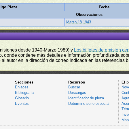
igo Pieza
Fecha
Observaciones
Marzo 18 1943
misiones desde 1940-Marzo 1989) y
Los billetes de emisión ce
, donde contiene más detalles e información profundizada sobr
l autor en la dirección de correo indicada en las referencias bi
Secciones
Recursos
El p
Enlaces
Buscar
Nov
Bibliografía
Descargas
Cont
Glosario
Identificador de pieza
Agra
Eventos
Determine serie especial
Acer
Térm
Inve
Mapa