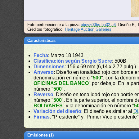
Foto perteneciente a la pieza
bbcv500bs-ba02-a6
: Diseño B, 
Créditos fotográfico:
Heritage Auction Galleries
Características
Fecha
: Marzo 18 1943
Clasificación según Sergio Sucre
: 500B
Dimensiones
: 156 x 69 mm (6,14 x 2,72 pulg.)
Anverso
: Diseño en tonalidad rojo con borde e
denominación en número "
500
", con la denomin
OFICINAS DEL BANCO
" por debajo. En la par
número "
500
".
Reverso
: Diseño en tonalidad rojo con borde en
número "
500
". En la parte superior, el nombre d
BOLÍVARES
" y la denominación en número "
5
Variación del diseño
: El diseño es similar al
Di
Firmas
: "Presidente" y "Primer Vice presidente"
Emisiones (1)