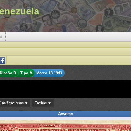
enezuela
es
Diseño B
Tipo A
Marzo 18 1943
Clasificaciones
Fechas
Anverso