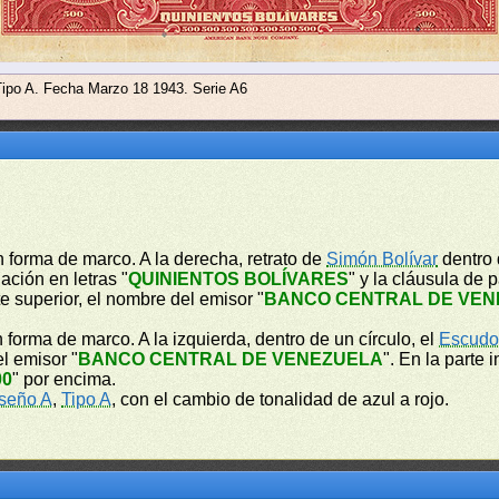
Tipo A. Fecha Marzo 18 1943. Serie A6
n forma de marco. A la derecha, retrato de
Simón Bolívar
dentro 
ación en letras "
QUINIENTOS BOLÍVARES
" y la cláusula de 
te superior, el nombre del emisor "
BANCO CENTRAL DE VEN
 forma de marco. A la izquierda, dentro de un círculo, el
Escudo
el emisor "
BANCO CENTRAL DE VENEZUELA
". En la parte 
00
" por encima.
seño A
,
Tipo A
, con el cambio de tonalidad de azul a rojo.