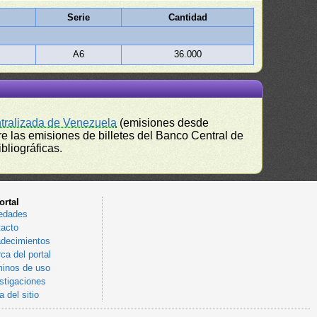
Serie
Cantidad
A6
36.000
ntralizada de Venezuela
(emisiones desde
e las emisiones de billetes del Banco Central de
bliográficas.
ortal
edades
acto
decimientos
ca del portal
inos de uso
stigaciones
 del sitio