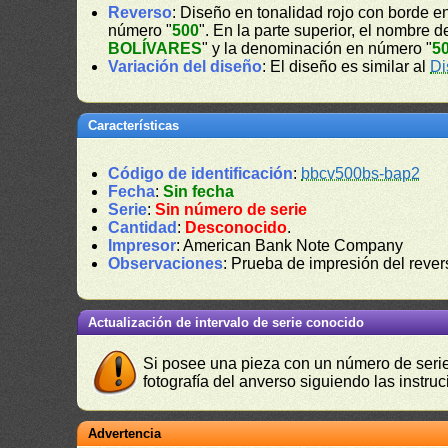
Reverso
: Diseño en tonalidad rojo con borde en
número "
500
". En la parte superior, el nombre d
BOLÍVARES
" y la denominación en número "
5
Variación del diseño
: El diseño es similar al
Di
Características
Código de identificación
:
bbcv500bs-bap2
Fecha
:
Sin fecha
Serie
:
Sin número de serie
Cantidad
:
Desconocido
.
Impresor
: American Bank Note Company
Observaciones
: Prueba de impresión del rever
Actualización de intervalo de serie conocido
Si posee una pieza con un número de serie 
fotografía del anverso siguiendo las instru
Advertencia