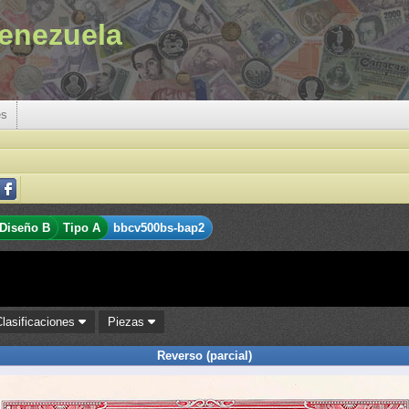
enezuela
es
Diseño B
Tipo A
bbcv500bs-bap2
Clasificaciones
Piezas
Reverso (parcial)