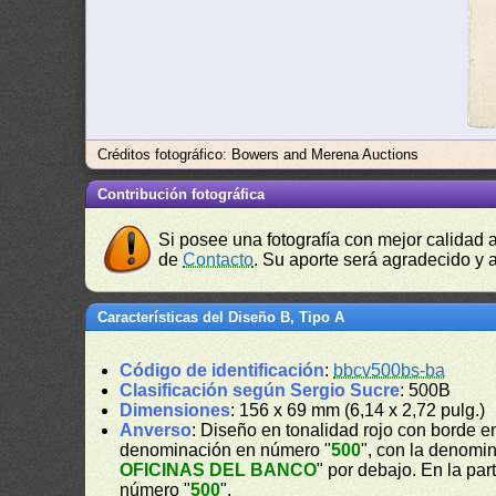
Créditos fotográfico: Bowers and Merena Auctions
Contribución fotográfica
Si posee una fotografía con mejor calidad 
de
Contacto
. Su aporte será agradecido y a
Características del Diseño B, Tipo A
Código de identificación
:
bbcv500bs-ba
Clasificación según Sergio Sucre
: 500B
Dimensiones
: 156 x 69 mm (6,14 x 2,72 pulg.)
Anverso
: Diseño en tonalidad rojo con borde e
denominación en número "
500
", con la denomin
OFICINAS DEL BANCO
" por debajo. En la par
número "
500
".