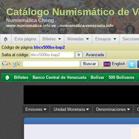
Catálogo Numismático de V
Numismática Cheng .
www.numismatica.info.ve
-
numismatica-venezuela.info
🏠
Esta página
Billetes
Monedas
Ensayos
Seccion
Código de página
bbcv500bs-bap2
Salta al código
Avanzada
English
🏠
Billetes
Banco Central de Venezuela
Bolívar
500 Bolívares
Emisores
Unidad Monetaria
Denominaciones