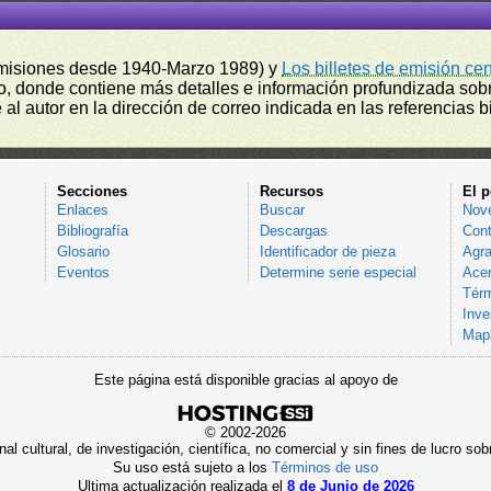
misiones desde 1940-Marzo 1989) y
Los billetes de emisión ce
, donde contiene más detalles e información profundizada sobr
l autor en la dirección de correo indicada en las referencias bi
Secciones
Recursos
El p
Enlaces
Buscar
Nov
Bibliografía
Descargas
Cont
Glosario
Identificador de pieza
Agra
Eventos
Determine serie especial
Acer
Térm
Inve
Mapa
Este página está disponible gracias al apoyo de
© 2002-2026
al cultural, de investigación, científica, no comercial y sin fines de lucro 
Su uso está sujeto a los
Términos de uso
Ultima actualización realizada el
8 de Junio de 2026