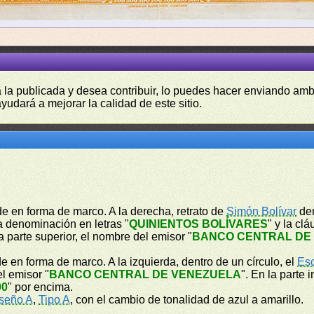
a la publicada y desea contribuir, lo puedes hacer enviando amb
yudará a mejorar la calidad de este sitio.
de en forma de marco. A la derecha, retrato de
Simón Bolívar
den
la denominación en letras "
QUINIENTOS BOLÍVARES
" y la cl
a parte superior, el nombre del emisor "
BANCO CENTRAL DE
e en forma de marco. A la izquierda, dentro de un círculo, el
Es
el emisor "
BANCO CENTRAL DE VENEZUELA
". En la parte 
00
" por encima.
seño A
,
Tipo A
, con el cambio de tonalidad de azul a amarillo.