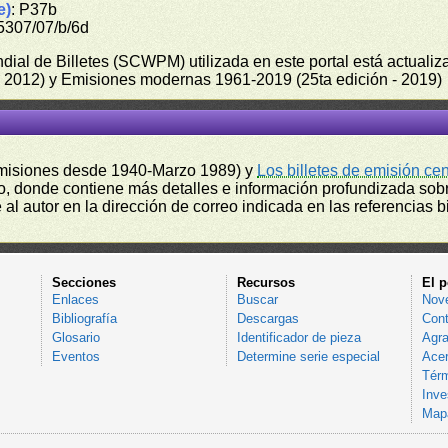
e)
: P37b
5307/07/b/6d
undial de Billetes (SCWPM) utilizada en este portal está actual
 - 2012) y Emisiones modernas 1961-2019 (25ta edición - 2019)
misiones desde 1940-Marzo 1989) y
Los billetes de emisión ce
, donde contiene más detalles e información profundizada sobr
l autor en la dirección de correo indicada en las referencias bi
Secciones
Recursos
El p
Enlaces
Buscar
Nov
Bibliografía
Descargas
Cont
Glosario
Identificador de pieza
Agra
Eventos
Determine serie especial
Acer
Térm
Inve
Mapa