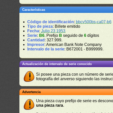
Características
Código de identificación
:
bbcv500bs-ca07-b6
Tipo de pieza
: Billete emitido
Fecha
:
Julio 23 1953
Serie
:
B6
. Prefijo
B
seguido de
6
dígitos
Cantidad
: 327.999.
Impresor
: American Bank Note Company
Intervalo de la serie
: B672001 - B999999.
Actualización de intervalo de serie conocido
Si posee una pieza con un número de serie 
fotografía del anverso siguiendo las instru
Advertencia
Una pieza cuyo prefijo de serie es descono
una pieza rara
.