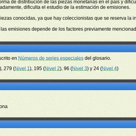
orma de distribución de las piezas monetarias en el país y difi
damente, dificulta el estudio de la estimación de emisiones.
piezas conocidas, ya que hay coleccionistas que se reserva la i
e las emisiones depende de los factores previamente mencionado
scrito en
Números de series especiales
del glosario.
), 279 (
Nivel 1
), 195 (
Nivel 2
), 96 (
Nivel 3
) y 24 (
Nivel 4
)
dona