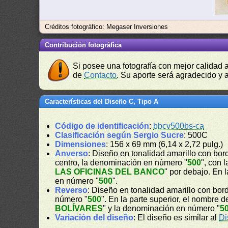
Créditos fotográfico: Megaser Inversiones
Contribución fotográfica
Si posee una fotografía con mejor calidad 
de
Contacto
. Su aporte será agradecido y a
Características del Diseño C, Tipo A
Código de identificación
:
bbcv500bs-ca
Clasificación según Sergio Sucre
: 500C
Dimensiones
: 156 x 69 mm (6,14 x 2,72 pulg.)
Anverso
: Diseño en tonalidad amarillo con bor
centro, la denominación en número "
500
", con 
LAS OFICINAS DEL BANCO
" por debajo. En l
en número "
500
".
Reverso
: Diseño en tonalidad amarillo con bord
número "
500
". En la parte superior, el nombre d
BOLÍVARES
" y la denominación en número "
5
Variación del diseño
: El diseño es similar al
Di