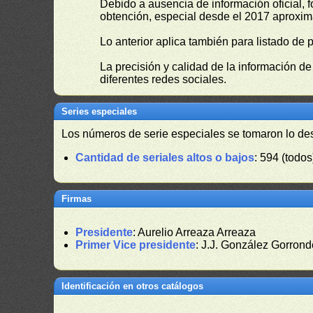
Debido a ausencia de información oficial, f
obtención, especial desde el 2017 aproxima
Lo anterior aplica también para listado de 
La precisión y calidad de la información d
diferentes redes sociales.
Series especiales
Los números de serie especiales se tomaron lo de
Cantidad de seriales altos o bajos
: 594 (todos
Firmas
Presidente
: Aurelio Arreaza Arreaza
Primer Vice presidente
: J.J. González Gorron
Identificación en otros catálogos