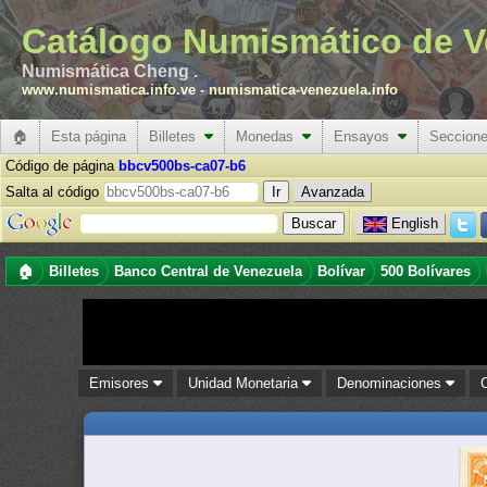
Catálogo Numismático de V
Numismática Cheng .
www.numismatica.info.ve
-
numismatica-venezuela.info
🏠
Esta página
Billetes
Monedas
Ensayos
Seccion
Código de página
bbcv500bs-ca07-b6
Salta al código
Avanzada
English
🏠
Billetes
Banco Central de Venezuela
Bolívar
500 Bolívares
Emisores
Unidad Monetaria
Denominaciones