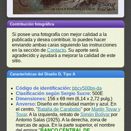
Contribución fotográfica
Si posee una fotografía con mejor calidad a la
publicada y desea contribuir, lo puedes hacer
enviando ambas caras siguiendo las instrucciones
en la sección de
Contacto
. Su aporte será
agradecido y ayudará a mejorar la calidad de este
sitio.
Características del Diseño D, Tipo A
Código de identificación
:
bbcv500bs-da
Clasificación según Sergio Sucre
: 500E
Dimensiones
: 156 x 69 mm (6,14 x 2,72 pulg.)
Anverso
: Diseño en tonalidad marrón y azul. En
el centro, "
Batalla de Carabobo
" por
Martín Tovar y
Tovar
. A la izquierda, retrato de
Simón Bolívar
por
Antonio Salas (1925). A la derecha, zona de
marcas de agua. En la parte superior, el nombre
del emisor "
BANCO CENTRAL DE