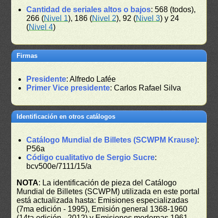
Cantidad de seriales altos o bajos
: 568 (todos),
266 (
Nivel 1
), 186 (
Nivel 2
), 92 (
Nivel 3
) y 24
(
Nivel 4
)
Firmas
Presidente
: Alfredo Lafée
Primer Vice presidente
: Carlos Rafael Silva
Identificación en otros catálogos
Catálogo Mundial de Billetes (SCWPM Krause)
:
P56a
Código cualitativo de Sergio Sucre
:
bcv500e/7111/15/a
NOTA
: La identificación de pieza del Catálogo
Mundial de Billetes (SCWPM) utilizada en este portal
está actualizada hasta: Emisiones especializadas
(7ma edición - 1995), Emisión general 1368-1960
(14ta edición - 2012) y Emisiones modernas 1961-