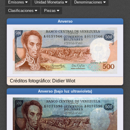
Emisores
Unidad Monetaria
Denominaciones
Clasificaciones
Piezas
Anverso
Créditos fotográfico: Didier Wiot
Anverso (bajo luz ultravioleta)