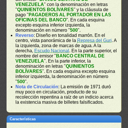
VENEZUELA
" con la denominación en letras
"
QUINIENTOS BOLÍVARES
" y la cláusula de
pago "
PAGADEROS AL PORTADOR EN LAS
OFICINAS DEL BANCO
". En cada esquina
excepto esquina inferior izquierda, la
denominación en número "
500
".
Reverso
: Diseño en tonalidad marrón. En el
centro, vista panorámica de la
Represa del Guri
. A
la izquierda, zona de marcas de agua. A la
derecha,
Escudo Nacional
. En la parte superior, el
nombre del emisor "
BANCO CENTRAL DE
VENEZUELA
". En la parte inferior, la
denominación en letras "
QUINIENTOS
BOLÍVARES
". En cada esquina excepto esquina
inferior izquierda, la denominación en número
"
500
".
Nota de Circulación
: La emisión de 1971 duró
muy poco en circulación, producto de su
recolección repentina a raíz de un indicio acerca
la existencia masiva de billetes falsificados.
Características