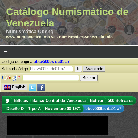
Catálogo Numismático de
Venezuela
Numismática Cheng .
www.numismatica.info.ve
-
numismatica-venezuela.info
☰
Código de página
bbcv500bs-da01-a7
Salta al código
Avanzada
English
🏠
Billetes
Banco Central de Venezuela
Bolívar
500 Bolívares
Diseño D
Tipo A
Noviembre 09 1971
bbcv500bs-da01-a7