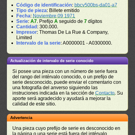
Código de identificación
:
bbcv500bs-da01-a7
Tipo de pieza
: Billete emitido
Fecha
:
Noviembre 09 1971
Serie
:
A7
. Prefijo
A
seguido de
7
dígitos
Cantidad
: 300.000.
Impresor
: Thomas De La Rue & Company,
Limited
Intervalo de la serie
: A0000001 - A0300000.
Actualización de intervalo de serie conocido
Si posee una pieza con un número de serie fuera
del rango del intérvalo conocido, o un prefijo de
serie desconocido, puede enviar el comentario con
una fotografía del anverso siguiendo las
instruciones indicada en la sección de
Contacto
. Su
aporte será agradecido y ayudará a mejorar la
calidad de este sitio.
Advertencia
Una pieza cuyo prefijo de serie es desconocido en
la página o una serie está fuera del intérvalo