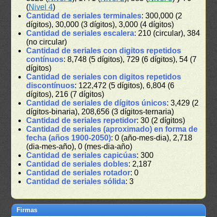
(
Nivel 4
)
Cantidad de seriales terminales
: 300,000 (2
dígitos), 30,000 (3 dígitos), 3,000 (4 dígitos)
Cantidad de seriales escalera
: 210 (circular), 384
(no circular)
Cantidad de seriales con digitos repetidos
contínuos
: 8,748 (5 dígitos), 729 (6 dígitos), 54 (7
dígitos)
Cantidad de seriales con digitos repetidos
discontínuos
: 122,472 (5 dígitos), 6,804 (6
dígitos), 216 (7 dígitos)
Cantidad de seriales de dígitos únicos
: 3,429 (2
dígitos-binaria), 208,656 (3 dígitos-ternaria)
Cantidad de seriales repetidor
: 30 (2 dígitos)
Cantidad de seriales (aproximado) en forma de
fecha (años 1900-2050)
: 0 (año-mes-dia), 2,718
(dia-mes-año), 0 (mes-dia-año)
Cantidad de seriales capicúas
: 300
Cantidad de seriales dobles
: 2,187
Cantidad de seriales rotador
: 0
Cantidad de seriales sólida
: 3
Firmas