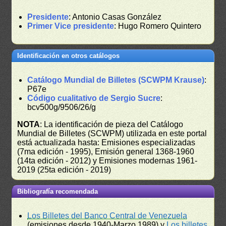
Presidente
: Antonio Casas González
Primer Vice presidente
: Hugo Romero Quintero
Identificación en otros catálogos
Catálogo Mundial de Billetes (SCWPM Krause)
:
P67e
Código cualitativo de Sergio Sucre
:
bcv500g/9506/26/g
NOTA
: La identificación de pieza del Catálogo
Mundial de Billetes (SCWPM) utilizada en este portal
está actualizada hasta: Emisiones especializadas
(7ma edición - 1995), Emisión general 1368-1960
(14ta edición - 2012) y Emisiones modernas 1961-
2019 (25ta edición - 2019)
Bibliografía recomendada
Los Billetes del Banco Central de Venezuela
(emisiones desde 1940-Marzo 1989) y
Los billetes