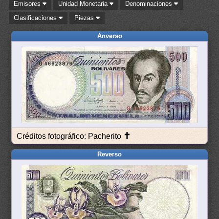
Emisores
Unidad Monetaria
Denominaciones
Clasificaciones
Piezas
Anverso
✝
Créditos fotográfico: Pacherito
Reverso