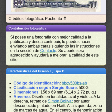
✝
Créditos fotográfico: Pacherito
Contribución fotográfica
Si posee una fotografía con mejor calidad a la
publicada y desea contribuir, lo puedes hacer
enviando ambas caras siguiendo las instrucciones
en la sección de
Contacto
. Su aporte será
agradecido y ayudará a mejorar la calidad de este
sitio.
Características del Diseño E, Tipo B
Código de identificación
:
bbcv500bs-eb
Clasificación según Sergio Sucre
: 500G
Dimensiones
: 156 x 69 mm (6,14 x 2,72 pulg.)
Anverso
: Diseño en tonalidad azul y violeta. A la
derecha, retrato de
Simón Bolívar
por autor
desconocido pintado en Haití. A la izquierda, zona
de marcas de agua. En el centro, la denominación