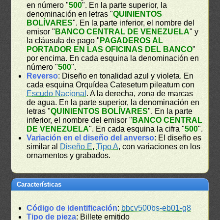
en número "
500
". En la parte superior, la
denominación en letras "
QUINIENTOS
BOLÍVARES
". En la parte inferior, el nombre del
emisor "
BANCO CENTRAL DE VENEZUELA
" y
la cláusula de pago "
PAGADEROS AL
PORTADOR EN LAS OFICINAS DEL BANCO
"
por encima. En cada esquina la denominación en
número "
500
".
Reverso
: Diseño en tonalidad azul y violeta. En
cada esquina Orquídea Catesetum pileatum con
Escudo Nacional
. A la derecha, zona de marcas
de agua. En la parte superior, la denominación en
letras "
QUINIENTOS BOLÍVARES
". En la parte
inferior, el nombre del emisor "
BANCO CENTRAL
DE VENEZUELA
". En cada esquina la cifra "
500
".
Variación en el diseño del anverso
: El diseño es
similar al
Diseño E
,
Tipo A
, con variaciones en los
ornamentos y grabados.
Características
Código de identificación
:
bbcv500bs-eb01-g8
Tipo de pieza
: Billete emitido