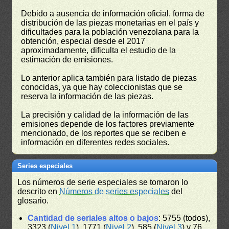
Debido a ausencia de información oficial, forma de
distribución de las piezas monetarias en el país y
dificultades para la población venezolana para la
obtención, especial desde el 2017
aproximadamente, dificulta el estudio de la
estimación de emisiones.
Lo anterior aplica también para listado de piezas
conocidas, ya que hay coleccionistas que se
reserva la información de las piezas.
La precisión y calidad de la información de las
emisiones depende de los factores previamente
mencionado, de los reportes que se reciben e
información en diferentes redes sociales.
Series especiales
Los números de serie especiales se tomaron lo
descrito en
Números de series especiales
del
glosario.
Cantidad de seriales altos o bajos
: 5755 (todos),
3323 (
Nivel 1
), 1771 (
Nivel 2
), 585 (
Nivel 3
) y 76