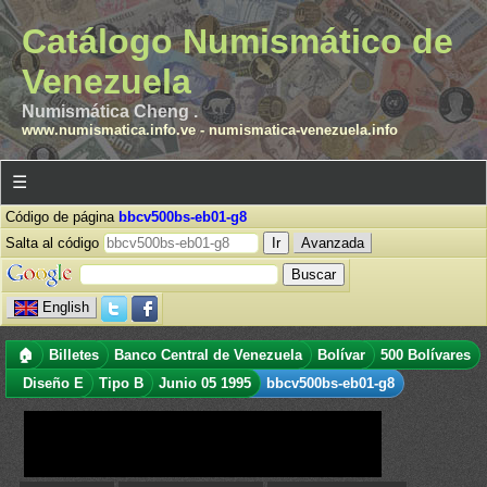
Catálogo Numismático de
Venezuela
Numismática Cheng .
www.numismatica.info.ve
-
numismatica-venezuela.info
☰
Código de página
bbcv500bs-eb01-g8
Salta al código
Avanzada
English
🏠
Billetes
Banco Central de Venezuela
Bolívar
500 Bolívares
Diseño E
Tipo B
Junio 05 1995
bbcv500bs-eb01-g8