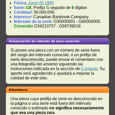
Fecha
:
Junio 05 1995
Serie
:
G8
. Prefijo
G
seguido de
8
dígitos
Cantidad
: 30.000.000.
Impresor
: Canadian Banknote Company
Intervalo de la serie
: G30000001 - G60000000.
Conocido
G34210757 - G59739018
Actualización de intervalo de serie conocido
Si posee una pieza con un número de serie fuera
del rango del intérvalo conocido, o un prefijo de
serie desconocido, puede enviar el comentario con
una fotografía del anverso siguiendo las
instruciones indicada en la sección de
Contacto
. Su
aporte será agradecido y ayudará a mejorar la
calidad de este sitio.
Advertencia
Una pieza cuyo prefijo de serie es desconocido en
la página o una serie está fuera del intérvalo
conocido o estimado
no significa necesariamente
que sea una pieza rara
.