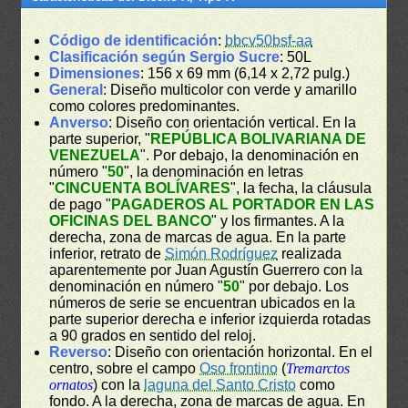
Código de identificación
:
bbcv50bsf-aa
Clasificación según Sergio Sucre
: 50L
Dimensiones
: 156 x 69 mm (6,14 x 2,72 pulg.)
General
: Diseño multicolor con verde y amarillo
como colores predominantes.
Anverso
: Diseño con orientación vertical. En la
parte superior, "
REPÚBLICA BOLIVARIANA DE
VENEZUELA
". Por debajo, la denominación en
número "
50
", la denominación en letras
"
CINCUENTA BOLÍVARES
", la fecha, la cláusula
de pago "
PAGADEROS AL PORTADOR EN LAS
OFICINAS DEL BANCO
" y los firmantes. A la
derecha, zona de marcas de agua. En la parte
inferior, retrato de
Simón Rodríguez
realizada
aparentemente por Juan Agustín Guerrero con la
denominación en número "
50
" por debajo. Los
números de serie se encuentran ubicados en la
parte superior derecha e inferior izquierda rotadas
a 90 grados en sentido del reloj.
Reverso
: Diseño con orientación horizontal. En el
centro, sobre el campo
Oso frontino
(
Tremarctos
ornatos
) con la
laguna del Santo Cristo
como
fondo. A la derecha, zona de marcas de agua. En