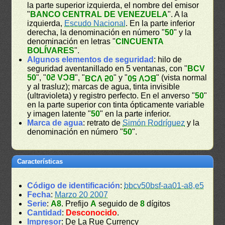
la parte superior izquierda, el nombre del emisor
"
BANCO CENTRAL DE VENEZUELA
". A la
izquierda,
Escudo Nacional
. En la parte inferior
derecha, la denominación en número "
50
" y la
denominación en letras "
CINCUENTA
BOLÍVARES
".
Algunos elementos de seguridad
: hilo de
seguridad aventanillado en 5 ventanas, con "
BCV
50
", "
BCV 50
", "
" y "
" (vista normal
BCV 50
BCV 50
y al trasluz); marcas de agua, tinta invisible
(ultravioleta) y registro perfecto. En el anverso "
50
"
en la parte superior con tinta ópticamente variable
y imagen latente "
50
" en la parte inferior.
Marca de agua
: retrato de
Simón Rodríguez
y la
denominación en número "
50
".
Características
Código de identificación
:
bbcv50bsf-aa01-a8,e5
Fecha
:
Marzo 20 2007
Serie
:
A8
. Prefijo
A
seguido de
8
dígitos
Cantidad
:
Desconocido
.
Impresor
: De La Rue Currency