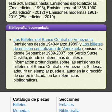
está actualizada hasta: Emisiones especializadas
(7ma edición - 1995), Emisión general 1368-1960
(14ta edición - 2012) y Emisiones modernas 1961-
2019 (25ta edición - 2019)
Bibliografía recomendada
Los Billetes del Banco Central de Venezuela
(emisiones desde 1940-Marzo 1989) y
Los billetes
de emisión centralizada de Venezuela
(emisiones
desde September 1989-2007) por Sergio Sucre
Castillo, donde contiene más detalles e
información profundizada sobre las emisiones de
billetes del Banco Central de Venezuela. Si desea
adquirir un ejemplar puede al autor en la dirección
de correo indicada en las referencias
bibliográficas.
Catálogo de piezas
Secciones
Billetes
Enlaces
Monedas
Bibliografía