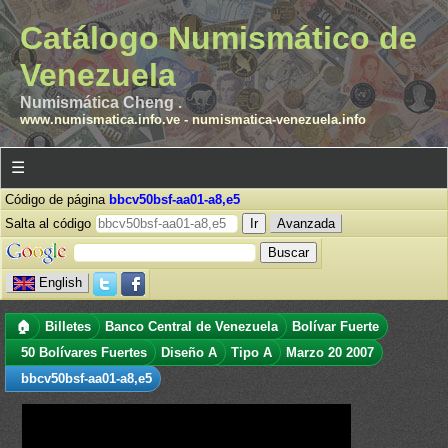
Catálogo Numismático de
Venezuela
Numismática Cheng .
www.numismatica.info.ve
-
numismatica-venezuela.info
☰
Código de página
bbcv50bsf-aa01-a8,e5
Salta al código
Avanzada
English
🏠
Billetes
Banco Central de Venezuela
Bolívar Fuerte
50 Bolívares Fuertes
Diseño A
Tipo A
Marzo 20 2007
bbcv50bsf-aa01-a8,e5