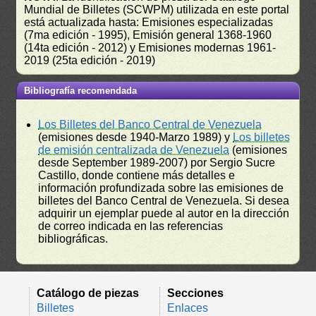
Mundial de Billetes (SCWPM) utilizada en este portal
está actualizada hasta: Emisiones especializadas
(7ma edición - 1995), Emisión general 1368-1960
(14ta edición - 2012) y Emisiones modernas 1961-
2019 (25ta edición - 2019)
Bibliografía recomendada
Los Billetes del Banco Central de Venezuela
(emisiones desde 1940-Marzo 1989) y
Los billetes
de emisión centralizada de Venezuela
(emisiones
desde September 1989-2007) por Sergio Sucre
Castillo, donde contiene más detalles e
información profundizada sobre las emisiones de
billetes del Banco Central de Venezuela. Si desea
adquirir un ejemplar puede al autor en la dirección
de correo indicada en las referencias
bibliográficas.
Catálogo de piezas
Secciones
Billetes
Enlaces