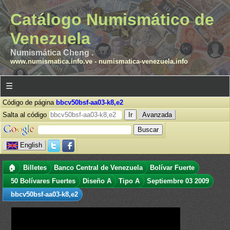
Catálogo Numismático de
Venezuela
Numismática Cheng .
www.numismatica.info.ve
-
numismatica-venezuela.info
☰
Código de página
bbcv50bsf-aa03-k8,e2
Salta al código
Avanzada
English
🏠
Billetes
Banco Central de Venezuela
Bolívar Fuerte
50 Bolívares Fuertes
Diseño A
Tipo A
Septiembre 03 2009
bbcv50bsf-aa03-k8,e2