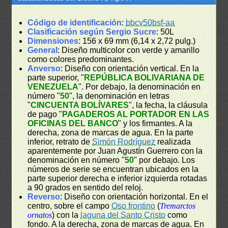
Código de identificación
:
bbcv50bsf-aa
Clasificación según Sergio Sucre
: 50L
Dimensiones
: 156 x 69 mm (6,14 x 2,72 pulg.)
General
: Diseño multicolor con verde y amarillo
como colores predominantes.
Anverso
: Diseño con orientación vertical. En la
parte superior, "
REPÚBLICA BOLIVARIANA DE
VENEZUELA
". Por debajo, la denominación en
número "
50
", la denominación en letras
"
CINCUENTA BOLÍVARES
", la fecha, la cláusula
de pago "
PAGADEROS AL PORTADOR EN LAS
OFICINAS DEL BANCO
" y los firmantes. A la
derecha, zona de marcas de agua. En la parte
inferior, retrato de
Simón Rodríguez
realizada
aparentemente por Juan Agustín Guerrero con la
denominación en número "
50
" por debajo. Los
números de serie se encuentran ubicados en la
parte superior derecha e inferior izquierda rotadas
a 90 grados en sentido del reloj.
Reverso
: Diseño con orientación horizontal. En el
centro, sobre el campo
Oso frontino
(
Tremarctos
ornatos
) con la
laguna del Santo Cristo
como
fondo. A la derecha, zona de marcas de agua. En