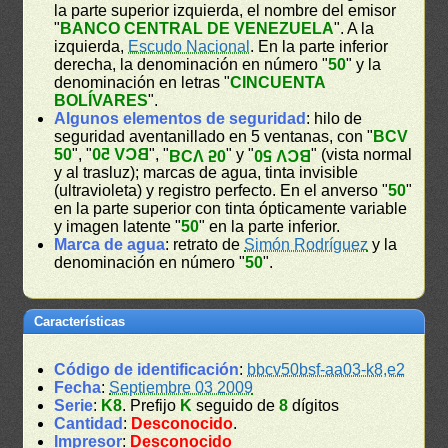
la parte superior izquierda, el nombre del emisor
"
BANCO CENTRAL DE VENEZUELA
". A la
izquierda,
Escudo Nacional
. En la parte inferior
derecha, la denominación en número "
50
" y la
denominación en letras "
CINCUENTA
BOLÍVARES
".
Algunos elementos de seguridad
: hilo de
seguridad aventanillado en 5 ventanas, con "
BCV
50
", "
BCV 50
", "
" y "
" (vista normal
BCV 50
BCV 50
y al trasluz); marcas de agua, tinta invisible
(ultravioleta) y registro perfecto. En el anverso "
50
"
en la parte superior con tinta ópticamente variable
y imagen latente "
50
" en la parte inferior.
Marca de agua
: retrato de
Simón Rodríguez
y la
denominación en número "
50
".
Características
Código de identificación
:
bbcv50bsf-aa03-k8,e2
Fecha
:
Septiembre 03 2009
Serie
:
K8
. Prefijo
K
seguido de
8
dígitos
Cantidad
:
Desconocido
.
Impresor
:
Desconocido