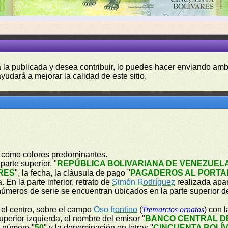
a la publicada y desea contribuir, lo puedes hacer enviando amb
yudará a mejorar la calidad de este sitio.
lo como colores predominantes.
parte superior, "
REPÚBLICA BOLIVARIANA DE VENEZUEL
RES
", la fecha, la cláusula de pago "
PAGADEROS AL PORTAD
En la parte inferior, retrato de
Simón Rodríguez
realizada apa
números de serie se encuentran ubicados en la parte superior de
n el centro, sobre el campo
Oso frontino
(
Tremarctos ornatos
) con 
perior izquierda, el nombre del emisor "
BANCO CENTRAL D
n número "
50
" y la denominación en letras "
CINCUENTA BOLÍ