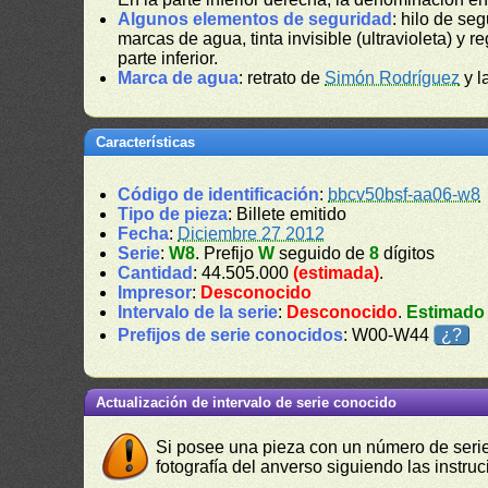
Algunos elementos de seguridad
: hilo de se
marcas de agua, tinta invisible (ultravioleta) y re
parte inferior.
Marca de agua
: retrato de
Simón Rodríguez
y l
Características
Código de identificación
:
bbcv50bsf-aa06-w8
Tipo de pieza
: Billete emitido
Fecha
:
Diciembre 27 2012
Serie
:
W8
. Prefijo
W
seguido de
8
dígitos
Cantidad
: 44.505.000
(estimada)
.
Impresor
:
Desconocido
Intervalo de la serie
:
Desconocido
.
Estimado
Prefijos de serie conocidos
: W00-W44
¿?
Actualización de intervalo de serie conocido
Si posee una pieza con un número de serie 
fotografía del anverso siguiendo las instru