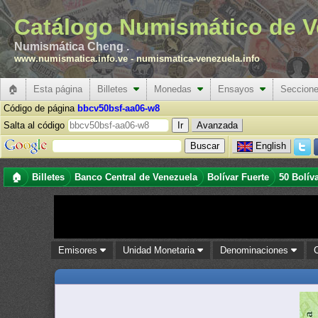
Catálogo Numismático de V
Numismática Cheng .
www.numismatica.info.ve
-
numismatica-venezuela.info
🏠
Esta página
Billetes
Monedas
Ensayos
Seccion
Código de página
bbcv50bsf-aa06-w8
Salta al código
Avanzada
English
🏠
Billetes
Banco Central de Venezuela
Bolívar Fuerte
50 Bolív
Emisores
Unidad Monetaria
Denominaciones