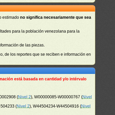
 o estimado
no significa necesariamente que sea
cultades para la población venezolana para la
nformación de las piezas.
, de los reportes que se reciben e información en
mación está basada en cantidad y/o intérvalo
0002908 (
Nivel 2
), W00000085-W00000767 (
Nivel
504233 (
Nivel 2
), W44504234-W44504916 (
Nivel