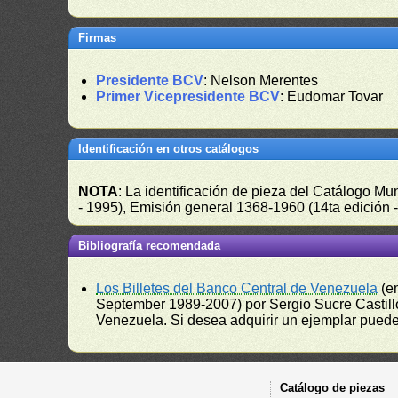
Firmas
Presidente BCV
: Nelson Merentes
Primer Vicepresidente BCV
: Eudomar Tovar
Identificación en otros catálogos
NOTA
: La identificación de pieza del Catálogo M
- 1995), Emisión general 1368-1960 (14ta edición
Bibliografía recomendada
Los Billetes del Banco Central de Venezuela
(e
September 1989-2007) por Sergio Sucre Castillo
Venezuela. Si desea adquirir un ejemplar puede a
Catálogo de piezas