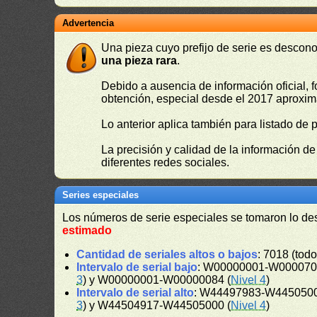
Advertencia
Una pieza cuyo prefijo de serie es descono
una pieza rara
.
Debido a ausencia de información oficial, f
obtención, especial desde el 2017 aproxima
Lo anterior aplica también para listado de 
La precisión y calidad de la información d
diferentes redes sociales.
Series especiales
Los números de serie especiales se tomaron lo de
estimado
Cantidad de seriales altos o bajos
: 7018 (todo
Intervalo de serial bajo
: W00000001-W0000701
3
) y W00000001-W00000084 (
Nivel 4
)
Intervalo de serial alto
: W44497983-W4450500
3
) y W44504917-W44505000 (
Nivel 4
)