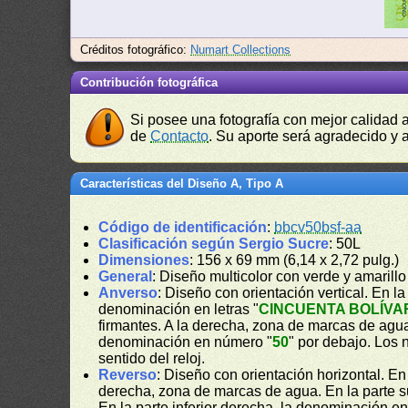
Créditos fotográfico:
Numart Collections
Contribución fotográfica
Si posee una fotografía con mejor calidad 
de
Contacto
. Su aporte será agradecido y a
Características del Diseño A, Tipo A
Código de identificación
:
bbcv50bsf-aa
Clasificación según Sergio Sucre
: 50L
Dimensiones
: 156 x 69 mm (6,14 x 2,72 pulg.)
General
: Diseño multicolor con verde y amaril
Anverso
: Diseño con orientación vertical. En la 
denominación en letras "
CINCUENTA BOLÍVA
firmantes. A la derecha, zona de marcas de agua. 
denominación en número "
50
" por debajo. Los 
sentido del reloj.
Reverso
: Diseño con orientación horizontal. E
derecha, zona de marcas de agua. En la parte su
En la parte inferior derecha, la denominación e