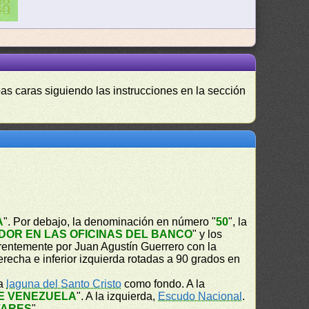
as caras siguiendo las instrucciones en la sección
A
". Por debajo, la denominación en número "
50
", la
OR EN LAS OFICINAS DEL BANCO
" y los
rentemente por Juan Agustín Guerrero con la
recha e inferior izquierda rotadas a 90 grados en
la
laguna del Santo Cristo
como fondo. A la
E VENEZUELA
". A la izquierda,
Escudo Nacional
.
VARES
".