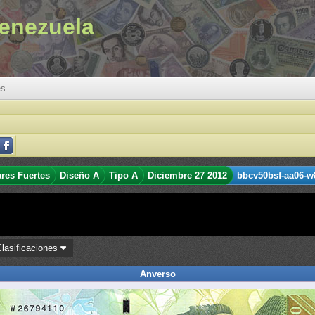
enezuela
es
ares Fuertes
Diseño A
Tipo A
Diciembre 27 2012
bbcv50bsf-aa06-w
Clasificaciones
Anverso