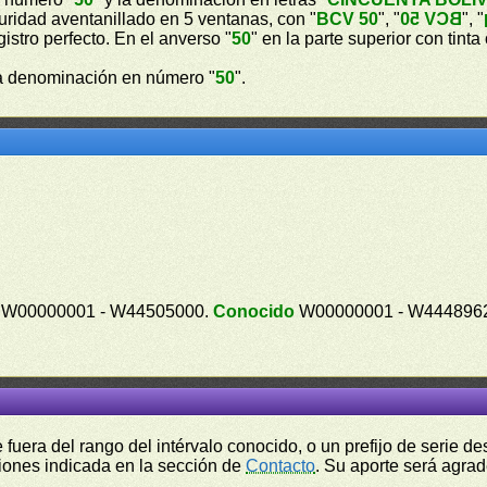
guridad aventanillado en 5 ventanas, con "
BCV 50
", "
BCV 50
", "
gistro perfecto. En el anverso "
50
" en la parte superior con tint
a denominación en número "
50
".
W00000001 - W44505000.
Conocido
W00000001 - W444896
fuera del rango del intérvalo conocido, o un prefijo de serie 
ciones indicada en la sección de
Contacto
. Su aporte será agrad