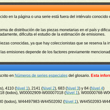
cido en la página o una serie está fuera del intérvalo conocido
orma de distribución de las piezas monetarias en el país y difi
damente, dificulta el estudio de la estimación de emisiones.
piezas conocidas, ya que hay coleccionistas que se reserva la i
e las emisiones depende de los factores previamente mencionado
scrito en
Números de series especiales
del glosario.
Esta infor
s), 4110 (
Nivel 1
), 2141 (
Nivel 2
), 683 (
Nivel 3
) y 84 (
Nivel 4
)
8 (todos), W00002909-W00007018 (
Nivel 1
), W00000768-W0
0 (todos), W44497983-W44502092 (
Nivel 1
), W44502093-W44