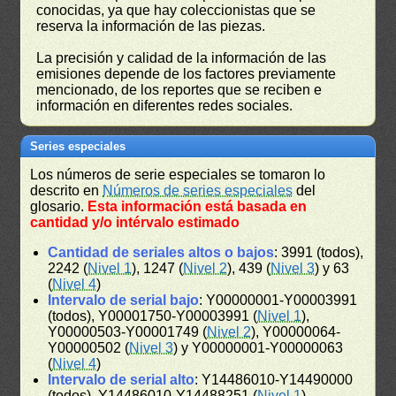
conocidas, ya que hay coleccionistas que se
reserva la información de las piezas.
La precisión y calidad de la información de las
emisiones depende de los factores previamente
mencionado, de los reportes que se reciben e
información en diferentes redes sociales.
Series especiales
Los números de serie especiales se tomaron lo
descrito en
Números de series especiales
del
glosario.
Esta información está basada en
cantidad y/o intérvalo estimado
Cantidad de seriales altos o bajos
: 3991 (todos),
2242 (
Nivel 1
), 1247 (
Nivel 2
), 439 (
Nivel 3
) y 63
(
Nivel 4
)
Intervalo de serial bajo
: Y00000001-Y00003991
(todos), Y00001750-Y00003991 (
Nivel 1
),
Y00000503-Y00001749 (
Nivel 2
), Y00000064-
Y00000502 (
Nivel 3
) y Y00000001-Y00000063
(
Nivel 4
)
Intervalo de serial alto
: Y14486010-Y14490000
(todos), Y14486010-Y14488251 (
Nivel 1
),