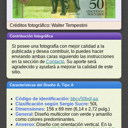
Créditos fotográfico: Walter Tempestini
Contribución fotográfica
Si posee una fotografía con mejor calidad a la
publicada y desea contribuir, lo puedes hacer
enviando ambas caras siguiendo las instrucciones
en la sección de
Contacto
. Su aporte será
agradecido y ayudará a mejorar la calidad de este
sitio.
Características del Diseño A, Tipo A
Código de identificación
:
bbcv50bsf-aa
Clasificación según Sergio Sucre
: 50L
Dimensiones
: 156 x 69 mm (6,14 x 2,72 pulg.)
General
: Diseño multicolor con verde y amarillo
como colores predominantes.
Anverso
: Diseño con orientación vertical. En la