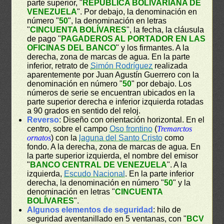
parte superior, "
REPÚBLICA BOLIVARIANA DE
VENEZUELA
". Por debajo, la denominación en
número "
50
", la denominación en letras
"
CINCUENTA BOLÍVARES
", la fecha, la cláusula
de pago "
PAGADEROS AL PORTADOR EN LAS
OFICINAS DEL BANCO
" y los firmantes. A la
derecha, zona de marcas de agua. En la parte
inferior, retrato de
Simón Rodríguez
realizada
aparentemente por Juan Agustín Guerrero con la
denominación en número "
50
" por debajo. Los
números de serie se encuentran ubicados en la
parte superior derecha e inferior izquierda rotadas
a 90 grados en sentido del reloj.
Reverso
: Diseño con orientación horizontal. En el
centro, sobre el campo
Oso frontino
(
Tremarctos
ornatos
) con la
laguna del Santo Cristo
como
fondo. A la derecha, zona de marcas de agua. En
la parte superior izquierda, el nombre del emisor
"
BANCO CENTRAL DE VENEZUELA
". A la
izquierda,
Escudo Nacional
. En la parte inferior
derecha, la denominación en número "
50
" y la
denominación en letras "
CINCUENTA
BOLÍVARES
".
Algunos elementos de seguridad
: hilo de
seguridad aventanillado en 5 ventanas, con "
BCV