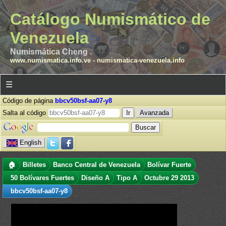
Catálogo Numismático de
Venezuela
Numismática Cheng .
www.numismatica.info.ve
-
numismatica-venezuela.info
☰
Código de página
bbcv50bsf-aa07-y8
Salta al código
Avanzada
English
🏠
Billetes
Banco Central de Venezuela
Bolívar Fuerte
50 Bolívares Fuertes
Diseño A
Tipo A
Octubre 29 2013
bbcv50bsf-aa07-y8