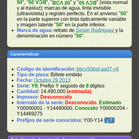
50
", "
BCV 50
", "
" y "
" (vista normal
BCV 50
BCV 50
y al trasluz); marcas de agua, tinta invisible
(ultravioleta) y registro perfecto. En el anverso "
50
"
en la parte superior con tinta ópticamente variable
y imagen latente "
50
" en la parte inferior.
Marca de agua
: retrato de
Simón Rodríguez
y la
denominación en número "
50
".
Características
Código de identificación
:
bbcv50bsf-aa07-y8
Tipo de pieza
: Billete emitido
Fecha
:
Octubre 29 2013
Serie
:
Y8
. Prefijo
Y
seguido de
8
dígitos
Cantidad
: 14.490.000
(estimada)
.
Impresor
:
Desconocido
Intervalo de la serie
:
Desconocido
.
Estimado
Y00000001 - Y14490000.
Conocido
Y00000204 -
Y14469275
Prefijos de serie conocidos
: Y00-Y14
¿?