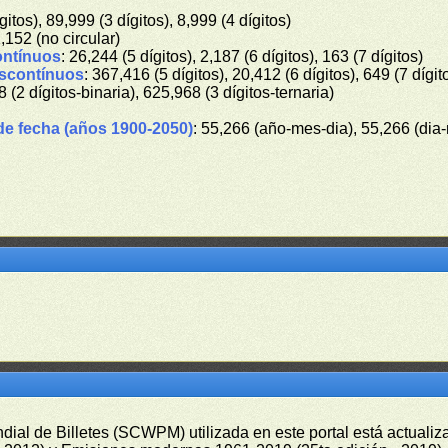
gitos), 89,999 (3 dígitos), 8,999 (4 dígitos)
1,152 (no circular)
ontínuos
: 26,244 (5 dígitos), 2,187 (6 dígitos), 163 (7 dígitos)
iscontínuos
: 367,416 (5 dígitos), 20,412 (6 dígitos), 649 (7 dígit
8 (2 dígitos-binaria), 625,968 (3 dígitos-ternaria)
de fecha (años 1900-2050)
: 55,266 (año-mes-dia), 55,266 (dia
undial de Billetes (SCWPM) utilizada en este portal está actual