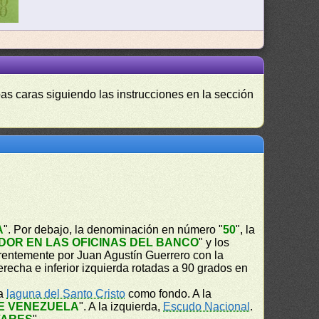
as caras siguiendo las instrucciones en la sección
A
". Por debajo, la denominación en número "
50
", la
OR EN LAS OFICINAS DEL BANCO
" y los
rentemente por Juan Agustín Guerrero con la
recha e inferior izquierda rotadas a 90 grados en
la
laguna del Santo Cristo
como fondo. A la
E VENEZUELA
". A la izquierda,
Escudo Nacional
.