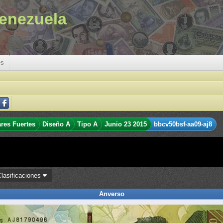
enezuela
es
ares Fuertes
Diseño A
Tipo A
Junio 23 2015
bbcv50bsf-aa09-aj8
Clasificaciones
Anverso