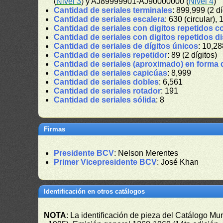
(
Nivel 3
) y AJ89999901-AJ90000000 (
Nivel 4
)
Cantidad de seriales terminales
: 899,999 (2 dí
Cantidad de seriales escalera
: 630 (circular), 
Cantidad de seriales con digitos repetidos c
Cantidad de seriales con digitos repetidos d
Cantidad de seriales de dígitos únicos
: 10,28
Cantidad de seriales repetidor
: 89 (2 dígitos)
Cantidad de seriales (aproximado) en forma 
Cantidad de seriales capicúas
: 8,999
Cantidad de seriales dobles
: 6,561
Cantidad de seriales rotador
: 191
Cantidad de seriales sólida
: 8
Firmas
Presidente BCV
: Nelson Merentes
Primer Vicepresidente BCV
: José Khan
Identificación en otros catálogos
NOTA
: La identificación de pieza del Catálogo M