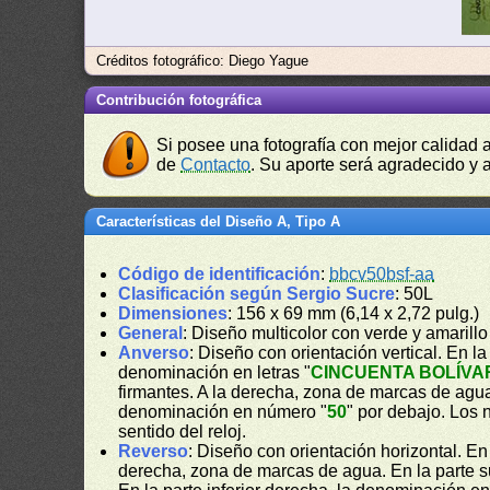
Créditos fotográfico: Diego Yague
Contribución fotográfica
Si posee una fotografía con mejor calidad 
de
Contacto
. Su aporte será agradecido y a
Características del Diseño A, Tipo A
Código de identificación
:
bbcv50bsf-aa
Clasificación según Sergio Sucre
: 50L
Dimensiones
: 156 x 69 mm (6,14 x 2,72 pulg.)
General
: Diseño multicolor con verde y amaril
Anverso
: Diseño con orientación vertical. En la 
denominación en letras "
CINCUENTA BOLÍVA
firmantes. A la derecha, zona de marcas de agua. 
denominación en número "
50
" por debajo. Los 
sentido del reloj.
Reverso
: Diseño con orientación horizontal. E
derecha, zona de marcas de agua. En la parte su