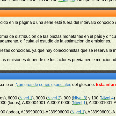
cido en la página o una serie está fuera del intérvalo conocido
orma de distribución de las piezas monetarias en el país y difi
damente, dificulta el estudio de la estimación de emisiones.
piezas conocidas, ya que hay coleccionistas que se reserva la i
e las emisiones depende de los factores previamente mencionado
scrito en
Números de series especiales
del glosario.
Esta infor
os), 6000 (
Nivel 1
), 3000 (
Nivel 2
), 900 (
Nivel 3
) y 100 (
Nivel 4
)
00 (todos), AJ00004001-AJ00010000 (
Nivel 1
), AJ00001001-
00 (todos), AJ89990001-AJ89996000 (
Nivel 1
), AJ89996001-A