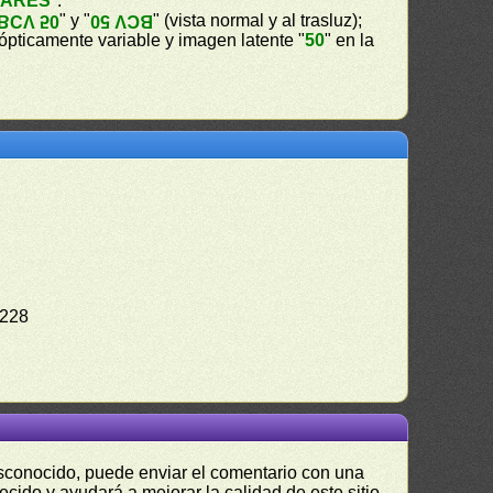
VARES
".
" y "
" (vista normal y al trasluz);
BCV 50
BCV 50
a ópticamente variable y imagen latente "
50
" en la
8228
desconocido, puede enviar el comentario con una
ecido y ayudará a mejorar la calidad de este sitio.