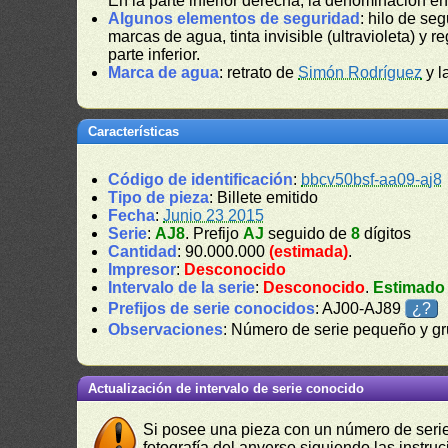
En la parte inferior derecha, la denominación e
Algunos elementos de seguridad
: hilo de se
marcas de agua, tinta invisible (ultravioleta) y re
parte inferior.
Marca de agua
: retrato de
Simón Rodríguez
y l
Características
Código de identificación
:
bbcv50bsf-aa09-aj8
Tipo de pieza
: Billete emitido
Fecha
:
Junio 23 2015
Serie
:
AJ8
. Prefijo
AJ
seguido de
8
dígitos
Cantidad
: 90.000.000
(estimada)
.
Impresor
:
Desconocido
Intervalo de la serie
:
Desconocido
.
Estimado
Prefijos de serie conocidos
: AJ00-AJ89
¿?
Observaciones
: Número de serie pequeño y g
Actualización de intervalo de serie conocido
Si posee una pieza con un número de serie 
fotografía del anverso siguiendo las instru