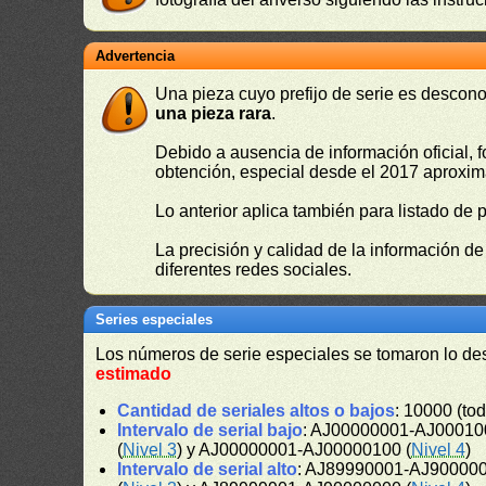
Advertencia
Una pieza cuyo prefijo de serie es descono
una pieza rara
.
Debido a ausencia de información oficial, f
obtención, especial desde el 2017 aproxima
Lo anterior aplica también para listado de 
La precisión y calidad de la información d
diferentes redes sociales.
Series especiales
Los números de serie especiales se tomaron lo de
estimado
Cantidad de seriales altos o bajos
: 10000 (tod
Intervalo de serial bajo
: AJ00000001-AJ000100
(
Nivel 3
) y AJ00000001-AJ00000100 (
Nivel 4
)
Intervalo de serial alto
: AJ89990001-AJ900000