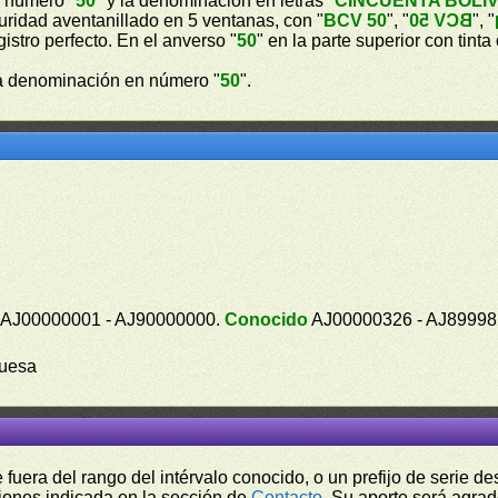
n número "
50
" y la denominación en letras "
CINCUENTA BOLÍ
guridad aventanillado en 5 ventanas, con "
BCV 50
", "
BCV 50
", "
gistro perfecto. En el anverso "
50
" en la parte superior con tint
a denominación en número "
50
".
AJ00000001 - AJ90000000.
Conocido
AJ00000326 - AJ8999
ruesa
fuera del rango del intérvalo conocido, o un prefijo de serie 
ciones indicada en la sección de
Contacto
. Su aporte será agrad