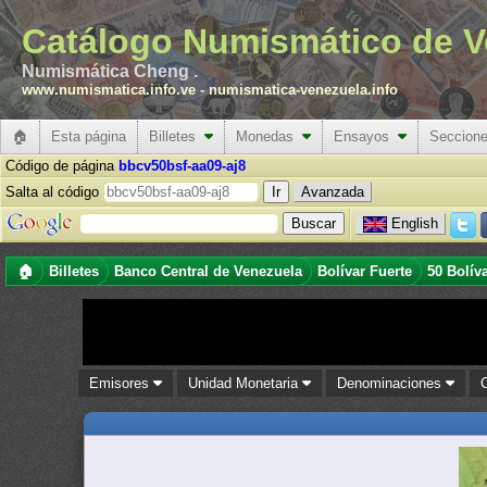
Catálogo Numismático de V
Numismática Cheng .
www.numismatica.info.ve
-
numismatica-venezuela.info
🏠
Esta página
Billetes
Monedas
Ensayos
Seccion
Código de página
bbcv50bsf-aa09-aj8
Salta al código
Avanzada
English
🏠
Billetes
Banco Central de Venezuela
Bolívar Fuerte
50 Bolív
Emisores
Unidad Monetaria
Denominaciones