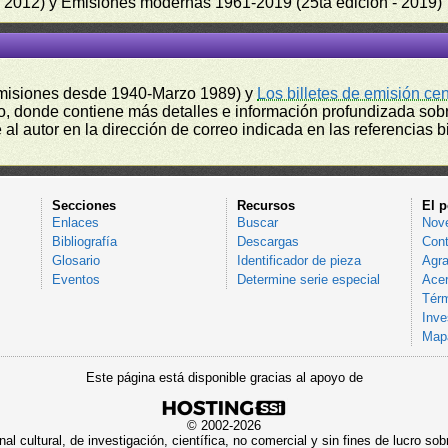
 - 2012) y Emisiones modernas 1961-2019 (25ta edición - 2019)
misiones desde 1940-Marzo 1989) y
Los billetes de emisión ce
, donde contiene más detalles e información profundizada sobr
l autor en la dirección de correo indicada en las referencias bi
Secciones
Recursos
El p
Enlaces
Buscar
Nov
Bibliografía
Descargas
Cont
Glosario
Identificador de pieza
Agra
Eventos
Determine serie especial
Acer
Térm
Inve
Mapa
Este página está disponible gracias al apoyo de
© 2002-2026
al cultural, de investigación, científica, no comercial y sin fines de lucro 