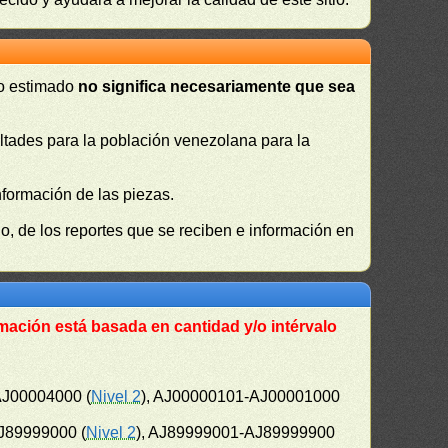
 o estimado
no significa necesariamente que sea
cultades para la población venezolana para la
nformación de las piezas.
, de los reportes que se reciben e información en
mación está basada en cantidad y/o intérvalo
AJ00004000 (
Nivel 2
), AJ00000101-AJ00001000
J89999000 (
Nivel 2
), AJ89999001-AJ89999900