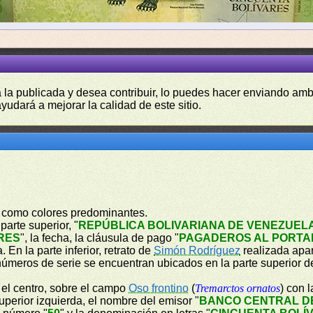
a la publicada y desea contribuir, lo puedes hacer enviando amb
yudará a mejorar la calidad de este sitio.
lo como colores predominantes.
parte superior, "
REPÚBLICA BOLIVARIANA DE VENEZUEL
RES
", la fecha, la cláusula de pago "
PAGADEROS AL PORTAD
En la parte inferior, retrato de
Simón Rodríguez
realizada apa
números de serie se encuentran ubicados en la parte superior de
n el centro, sobre el campo
Oso frontino
(
Tremarctos ornatos
) con 
perior izquierda, el nombre del emisor "
BANCO CENTRAL D