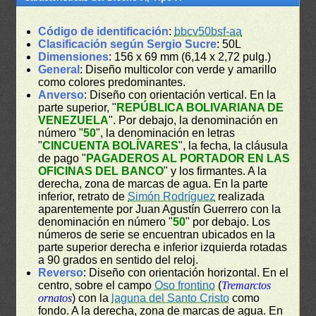
Código de identificación
:
bbcv50bsf-aa
Clasificación según Sergio Sucre
: 50L
Dimensiones
: 156 x 69 mm (6,14 x 2,72 pulg.)
General
: Diseño multicolor con verde y amarillo
como colores predominantes.
Anverso
: Diseño con orientación vertical. En la
parte superior, "
REPÚBLICA BOLIVARIANA DE
VENEZUELA
". Por debajo, la denominación en
número "
50
", la denominación en letras
"
CINCUENTA BOLÍVARES
", la fecha, la cláusula
de pago "
PAGADEROS AL PORTADOR EN LAS
OFICINAS DEL BANCO
" y los firmantes. A la
derecha, zona de marcas de agua. En la parte
inferior, retrato de
Simón Rodríguez
realizada
aparentemente por Juan Agustín Guerrero con la
denominación en número "
50
" por debajo. Los
números de serie se encuentran ubicados en la
parte superior derecha e inferior izquierda rotadas
a 90 grados en sentido del reloj.
Reverso
: Diseño con orientación horizontal. En el
centro, sobre el campo
Oso frontino
(
Tremarctos
ornatos
) con la
laguna del Santo Cristo
como
fondo. A la derecha, zona de marcas de agua. En