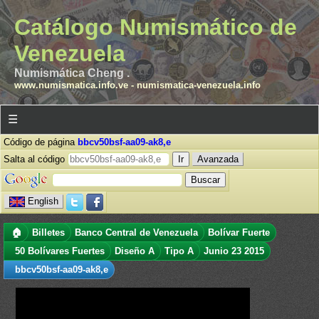
Catálogo Numismático de
Venezuela
Numismática Cheng .
www.numismatica.info.ve
-
numismatica-venezuela.info
☰
Código de página
bbcv50bsf-aa09-ak8,e
Salta al código
Avanzada
English
🏠
Billetes
Banco Central de Venezuela
Bolívar Fuerte
50 Bolívares Fuertes
Diseño A
Tipo A
Junio 23 2015
bbcv50bsf-aa09-ak8,e