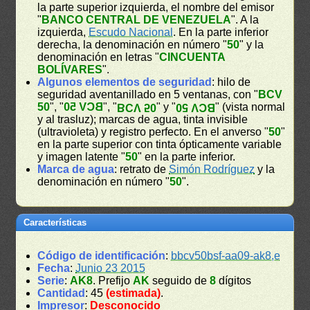
la parte superior izquierda, el nombre del emisor
"
BANCO CENTRAL DE VENEZUELA
". A la
izquierda,
Escudo Nacional
. En la parte inferior
derecha, la denominación en número "
50
" y la
denominación en letras "
CINCUENTA
BOLÍVARES
".
Algunos elementos de seguridad
: hilo de
seguridad aventanillado en 5 ventanas, con "
BCV
50
", "
BCV 50
", "
" y "
" (vista normal
BCV 50
BCV 50
y al trasluz); marcas de agua, tinta invisible
(ultravioleta) y registro perfecto. En el anverso "
50
"
en la parte superior con tinta ópticamente variable
y imagen latente "
50
" en la parte inferior.
Marca de agua
: retrato de
Simón Rodríguez
y la
denominación en número "
50
".
Características
Código de identificación
:
bbcv50bsf-aa09-ak8,e
Fecha
:
Junio 23 2015
Serie
:
AK8
. Prefijo
AK
seguido de
8
dígitos
Cantidad
: 45
(estimada)
.
Impresor
:
Desconocido