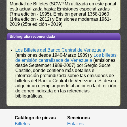
Mundial de Billetes (SCWPM) utilizada en este portal
está actualizada hasta: Emisiones especializadas
(7ma edición - 1995), Emisión general 1368-1960
(14ta edición - 2012) y Emisiones modernas 1961-
2019 (25ta edición - 2019)
Bibliografía recomendada
Los Billetes del Banco Central de Venezuela
(emisiones desde 1940-Marzo 1989) y
Los billetes
de emisión centralizada de Venezuela
(emisiones
desde September 1989-2007) por Sergio Sucre
Castillo, donde contiene más detalles e
información profundizada sobre las emisiones de
billetes del Banco Central de Venezuela. Si desea
adquirir un ejemplar puede al autor en la dirección
de correo indicada en las referencias
bibliográficas.
Catálogo de piezas
Secciones
Billetes
Enlaces