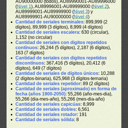
AU90000000 (todos), AU89990001-AU89996000
(
Nivel 1
), AU89996001-AU89999000 (
Nivel 2
),
AU89999001-AU89999900 (
Nivel 3
) y
AU89999901-AU90000000 (
Nivel 4
)
Cantidad de seriales terminales
: 899,999 (2
dígitos), 89,999 (3 dígitos), 8,999 (4 dígitos)
Cantidad de seriales escalera
: 630 (circular),
1,152 (no circular)
Cantidad de seriales con digitos repetidos
contínuos
: 26,244 (5 dígitos), 2,187 (6 dígitos),
163 (7 dígitos)
Cantidad de seriales con digitos repetidos
discontínuos
: 367,416 (5 dígitos), 20,412 (6
dígitos), 649 (7 dígitos)
Cantidad de seriales de dígitos únicos
: 10,288
(2 dígitos-binaria), 625,968 (3 dígitos-ternaria)
Cantidad de seriales repetidor
: 89 (2 dígitos)
Cantidad de seriales (aproximado) en forma de
fecha (años 1900-2050)
: 55,266 (año-mes-dia),
55,266 (dia-mes-año), 55,266 (mes-dia-año)
Cantidad de seriales capicúas
: 8,999
Cantidad de seriales dobles
: 6,561
Cantidad de seriales rotador
: 191
Cantidad de seriales sólida
: 8