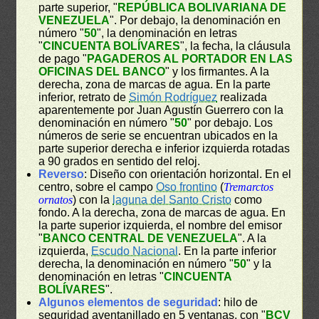
parte superior, "
REPÚBLICA BOLIVARIANA DE
VENEZUELA
". Por debajo, la denominación en
número "
50
", la denominación en letras
"
CINCUENTA BOLÍVARES
", la fecha, la cláusula
de pago "
PAGADEROS AL PORTADOR EN LAS
OFICINAS DEL BANCO
" y los firmantes. A la
derecha, zona de marcas de agua. En la parte
inferior, retrato de
Simón Rodríguez
realizada
aparentemente por Juan Agustín Guerrero con la
denominación en número "
50
" por debajo. Los
números de serie se encuentran ubicados en la
parte superior derecha e inferior izquierda rotadas
a 90 grados en sentido del reloj.
Reverso
: Diseño con orientación horizontal. En el
centro, sobre el campo
Oso frontino
(
Tremarctos
ornatos
) con la
laguna del Santo Cristo
como
fondo. A la derecha, zona de marcas de agua. En
la parte superior izquierda, el nombre del emisor
"
BANCO CENTRAL DE VENEZUELA
". A la
izquierda,
Escudo Nacional
. En la parte inferior
derecha, la denominación en número "
50
" y la
denominación en letras "
CINCUENTA
BOLÍVARES
".
Algunos elementos de seguridad
: hilo de
seguridad aventanillado en 5 ventanas, con "
BCV