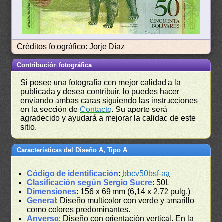
Créditos fotográfico: Jorje Díaz
Contribución fotográfica
Si posee una fotografía con mejor calidad a la
publicada y desea contribuir, lo puedes hacer
enviando ambas caras siguiendo las instrucciones
en la sección de
Contacto
. Su aporte será
agradecido y ayudará a mejorar la calidad de este
sitio.
Características del Diseño A, Tipo A
Código de identificación
:
bbcv50bsf-aa
Clasificación según Sergio Sucre
: 50L
Dimensiones
: 156 x 69 mm (6,14 x 2,72 pulg.)
General
: Diseño multicolor con verde y amarillo
como colores predominantes.
Anverso
: Diseño con orientación vertical. En la