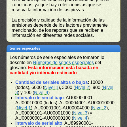
conocidas, ya que hay coleccionistas que se
reserva la información de las piezas.
La precisión y calidad de la información de las
emisiones depende de los factores previamente
mencionado, de los reportes que se reciben e
información en diferentes redes sociales.
Series especiales
Los números de serie especiales se tomaron lo
descrito en
Números de series especiales
del
glosario.
Esta información está basada en
cantidad y/o intérvalo estimado
Cantidad de seriales altos o bajos
: 10000
(todos), 6000 (
Nivel 1
), 3000 (
Nivel 2
), 900 (
Nivel
3
) y 100 (
Nivel 4
)
Intervalo de serial bajo
: AU00000001-
AU00010000 (todos), AU00004001-AU00010000
(
Nivel 1
), AU00001001-AU00004000 (
Nivel 2
),
AU00000101-AU00001000 (
Nivel 3
) y
AU00000001-AU00000100 (
Nivel 4
)
Intervalo de serial alto
: AU89990001-