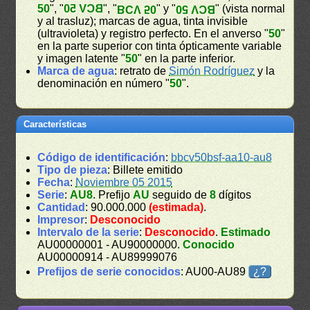
50
", "
BCV 50
", "
" y "
" (vista normal
BCV 50
BCV 50
y al trasluz); marcas de agua, tinta invisible
(ultravioleta) y registro perfecto. En el anverso "
50
"
en la parte superior con tinta ópticamente variable
y imagen latente "
50
" en la parte inferior.
Marca de agua
: retrato de
Simón Rodríguez
y la
denominación en número "
50
".
Características
Código de identificación
:
bbcv50bsf-aa10-au8
Tipo de pieza
: Billete emitido
Fecha
:
Noviembre 05 2015
Serie
:
AU8
. Prefijo
AU
seguido de
8
dígitos
Cantidad
: 90.000.000
(estimada)
.
Impresor
:
Desconocido
Intervalo de la serie
:
Desconocido
.
Estimado
AU00000001 - AU90000000.
Conocido
AU00000914 - AU89999076
Prefijos de serie conocidos
: AU00-AU89
¿?