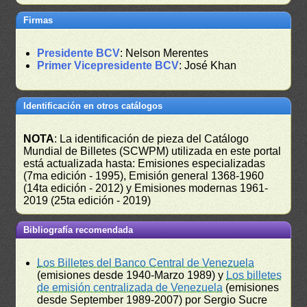
Firmas
Presidente BCV
: Nelson Merentes
Primer Vicepresidente BCV
: José Khan
Identificación en otros catálogos
NOTA
: La identificación de pieza del Catálogo
Mundial de Billetes (SCWPM) utilizada en este portal
está actualizada hasta: Emisiones especializadas
(7ma edición - 1995), Emisión general 1368-1960
(14ta edición - 2012) y Emisiones modernas 1961-
2019 (25ta edición - 2019)
Bibliografía recomendada
Los Billetes del Banco Central de Venezuela
(emisiones desde 1940-Marzo 1989) y
Los billetes
de emisión centralizada de Venezuela
(emisiones
desde September 1989-2007) por Sergio Sucre