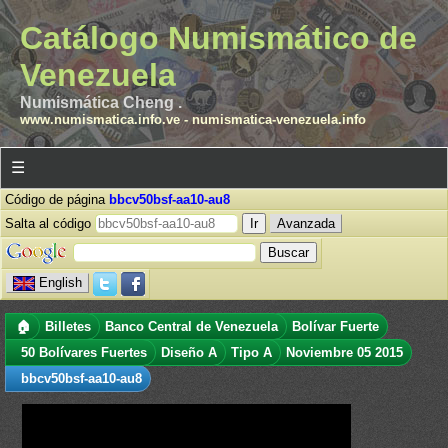
Catálogo Numismático de
Venezuela
Numismática Cheng .
www.numismatica.info.ve
-
numismatica-venezuela.info
☰
Código de página
bbcv50bsf-aa10-au8
Salta al código
Avanzada
English
🏠
Billetes
Banco Central de Venezuela
Bolívar Fuerte
50 Bolívares Fuertes
Diseño A
Tipo A
Noviembre 05 2015
bbcv50bsf-aa10-au8