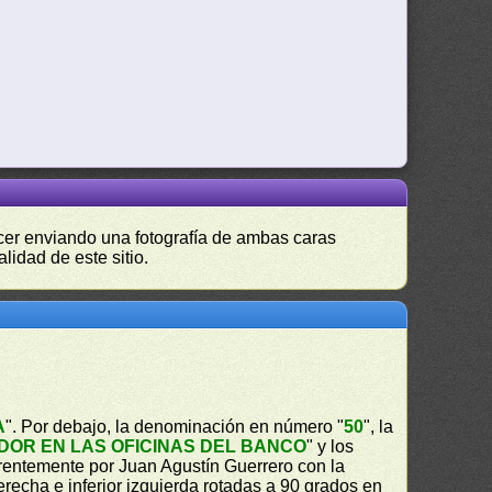
hacer enviando una fotografía de ambas caras
lidad de este sitio.
A
". Por debajo, la denominación en número "
50
", la
OR EN LAS OFICINAS DEL BANCO
" y los
rentemente por Juan Agustín Guerrero con la
recha e inferior izquierda rotadas a 90 grados en