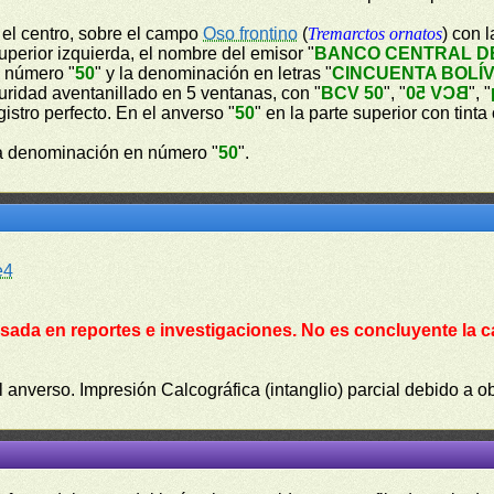
n el centro, sobre el campo
Oso frontino
(
Tremarctos ornatos
) con 
perior izquierda, el nombre del emisor "
BANCO CENTRAL D
n número "
50
" y la denominación en letras "
CINCUENTA BOLÍ
guridad aventanillado en 5 ventanas, con "
BCV 50
", "
BCV 50
", "
gistro perfecto. En el anverso "
50
" en la parte superior con tint
a denominación en número "
50
".
e4
sada en reportes e investigaciones. No es concluyente la c
l anverso. Impresión Calcográfica (intanglio) parcial debido a o