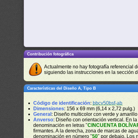
Contribución fotográfica
Actualmente no hay fotografía referencial 
siguiendo las instrucciones en la sección 
Características del Diseño A, Tipo B
Código de identificación
:
bbcv50bsf-ab
Dimensiones
: 156 x 69 mm (6,14 x 2,72 pulg.)
General
: Diseño multicolor con verde y amaril
Anverso
: Diseño con orientación vertical. En la 
denominación en letras "
CINCUENTA BOLÍVA
firmantes. A la derecha, zona de marcas de agua. 
denominación en número "
50
" por debajo. Los 