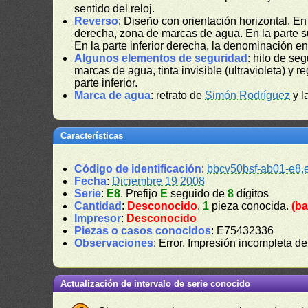
sentido del reloj.
Reverso
: Diseño con orientación horizontal. E
derecha, zona de marcas de agua. En la parte su
En la parte inferior derecha, la denominación e
Algunos elementos de seguridad
: hilo de se
marcas de agua, tinta invisible (ultravioleta) y re
parte inferior.
Marca de agua
: retrato de
Simón Rodríguez
y l
Características
Código de identificación
:
bbcv50bsf-ab01-e8,
Fecha
:
Diciembre 19 2008
Serie
:
E8
. Prefijo
E
seguido de
8
dígitos
Cantidad
:
Desconocido
.
1
pieza conocida.
(ba
Impresor
:
Desconocido
Piezas o casos conocidos
: E75432336
Observaciones
: Error. Impresión incompleta de
Actualización de intervalo de serie conocido