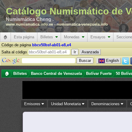
Catálogo Numismático de V
Numismática Cheng .
www.numismatica.info.ve
-
numismatica-venezuela.info
🏠
Esta página
Billetes
Monedas
Ensayos
Seccion
Código de página
bbcv50bsf-ab01-e8,e4
Salta al código
Avanzada
English
🏠
Billetes
Banco Central de Venezuela
Bolívar Fuerte
50 Bolív
Emisores
Unidad Monetaria
Denominaciones