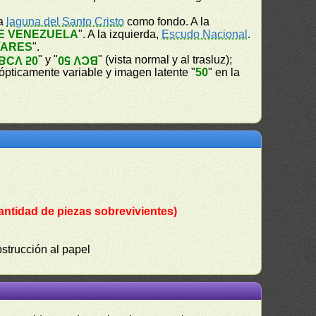
la
laguna del Santo Cristo
como fondo. A la
E VENEZUELA
". A la izquierda,
Escudo Nacional
.
VARES
".
" y "
" (vista normal y al trasluz);
BCV 50
BCV 50
a ópticamente variable y imagen latente "
50
" en la
antidad de piezas sobrevivientes)
bstrucción al papel