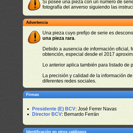
Si posee una pieza con un número de serie 
fotografía del anverso siguiendo las instru
Advertencia
Una pieza cuyo prefijo de serie es descono
una pieza rara
.
Debido a ausencia de información oficial, f
obtención, especial desde el 2017 aproxima
Lo anterior aplica también para listado de 
La precisión y calidad de la información d
diferentes redes sociales.
Firmas
Presidente (E) BCV
: José Ferrer Navas
Director BCV
: Bernardo Ferrán
Identificación en otros catálogos