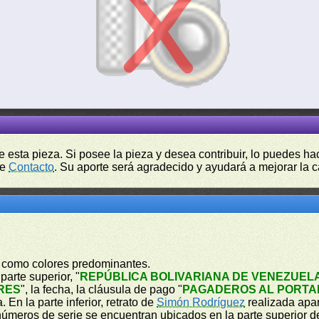
de esta pieza. Si posee la pieza y desea contribuir, lo puedes 
de
Contacto
. Su aporte será agradecido y ayudará a mejorar la ca
lo como colores predominantes.
parte superior, "
REPÚBLICA BOLIVARIANA DE VENEZUEL
RES
", la fecha, la cláusula de pago "
PAGADEROS AL PORTAD
En la parte inferior, retrato de
Simón Rodríguez
realizada apa
números de serie se encuentran ubicados en la parte superior de