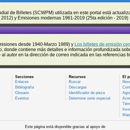
undial de Billetes (SCWPM) utilizada en este portal está actual
 - 2012) y Emisiones modernas 1961-2019 (25ta edición - 2019)
misiones desde 1940-Marzo 1989) y
Los billetes de emisión ce
, donde contiene más detalles e información profundizada sobr
l autor en la dirección de correo indicada en las referencias bi
Secciones
Recursos
El p
Enlaces
Buscar
Nov
Bibliografía
Descargas
Cont
Glosario
Identificador de pieza
Agra
Eventos
Determine serie especial
Acer
Térm
Inve
Mapa
Este página está disponible gracias al apoyo de