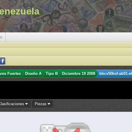
enezuela
es
ares Fuertes
Diseño A
Tipo B
Diciembre 19 2008
bbcv50bsf-ab01-e
Clasificaciones
Piezas