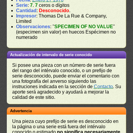
Serie
:
7
.
7
ceros o dígitos
Cantidad
:
Desconocido
.
Impresor
: Thomas De La Rue & Company,
Limited
Observaciones
: "
SPECIMEN OF NO VALUE
"
(especimen sin valor) en huecos Espécimen no
numerado
Actualización de intervalo de serie conocido
Si posee una pieza con un número de serie fuera
del rango del intérvalo conocido, o un prefijo de
serie desconocido, puede enviar el comentario con
una fotografía del anverso siguiendo las
instruciones indicada en la sección de
Contacto
. Su
aporte será agradecido y ayudará a mejorar la
calidad de este sitio.
Advertencia
Una pieza cuyo prefijo de serie es desconocido en
la página o una serie está fuera del intérvalo
conocido o estimado
no significa necesariamente