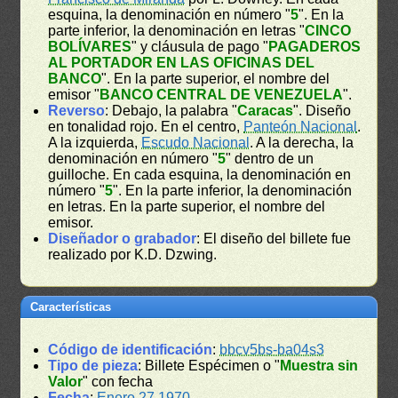
esquina, la denominación en número "
5
". En la
parte inferior, la denominación en letras "
CINCO
BOLÍVARES
" y cláusula de pago "
PAGADEROS
AL PORTADOR EN LAS OFICINAS DEL
BANCO
". En la parte superior, el nombre del
emisor "
BANCO CENTRAL DE VENEZUELA
".
Reverso
: Debajo, la palabra "
Caracas
". Diseño
en tonalidad rojo. En el centro,
Panteón Nacional
.
A la izquierda,
Escudo Nacional
. A la derecha, la
denominación en número "
5
" dentro de un
guilloche. En cada esquina, la denominación en
número "
5
". En la parte inferior, la denominación
en letras. En la parte superior, el nombre del
emisor.
Diseñador o grabador
: El diseño del billete fue
realizado por K.D. Dzwing.
Características
Código de identificación
:
bbcv5bs-ba04s3
Tipo de pieza
: Billete Espécimen o "
Muestra sin
Valor
" con fecha
Fecha
:
Enero 27 1970