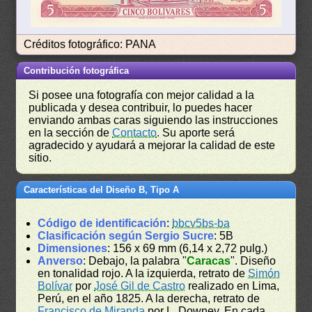
Créditos fotográfico: PANA
Contribución fotográfica
Si posee una fotografía con mejor calidad a la
publicada y desea contribuir, lo puedes hacer
enviando ambas caras siguiendo las instrucciones
en la sección de
Contacto
. Su aporte será
agradecido y ayudará a mejorar la calidad de este
sitio.
Características del Diseño B, Tipo A
Código de identificación
:
bbcv5bs-ba
Clasificación según Sergio Sucre
: 5B
Dimensiones
: 156 x 69 mm (6,14 x 2,72 pulg.)
Anverso
: Debajo, la palabra "
Caracas
". Diseño
en tonalidad rojo. A la izquierda, retrato de
Simón
Bolívar
por
José Gil de Castro
realizado en Lima,
Perú, en el año 1825. A la derecha, retrato de
Francisco de Miranda
por L. Downey. En cada