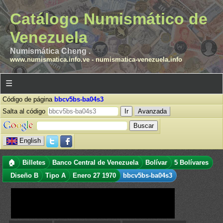
Catálogo Numismático de
Venezuela
Numismática Cheng .
www.numismatica.info.ve
-
numismatica-venezuela.info
☰
Código de página
bbcv5bs-ba04s3
Salta al código
Avanzada
English
🏠
Billetes
Banco Central de Venezuela
Bolívar
5 Bolívares
Diseño B
Tipo A
Enero 27 1970
bbcv5bs-ba04s3