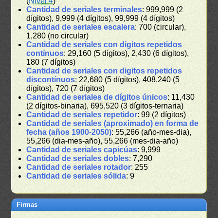
(
Nivel 4
)
Cantidad de seriales terminales
: 999,999 (2
dígitos), 9,999 (4 dígitos), 99,999 (4 dígitos)
Cantidad de seriales escalera
: 700 (circular),
1,280 (no circular)
Cantidad de seriales con digitos repetidos
contínuos
: 29,160 (5 dígitos), 2,430 (6 dígitos),
180 (7 dígitos)
Cantidad de seriales con digitos repetidos
discontínuos
: 22,680 (5 dígitos), 408,240 (5
dígitos), 720 (7 dígitos)
Cantidad de seriales de dígitos únicos
: 11,430
(2 dígitos-binaria), 695,520 (3 dígitos-ternaria)
Cantidad de seriales repetidor
: 99 (2 dígitos)
Cantidad de seriales (aproximado) en forma de
fecha (años 1900-2050)
: 55,266 (año-mes-dia),
55,266 (dia-mes-año), 55,266 (mes-dia-año)
Cantidad de seriales capicúas
: 9,999
Cantidad de seriales dobles
: 7,290
Cantidad de seriales rotador
: 255
Cantidad de seriales sólida
: 9
Firmas