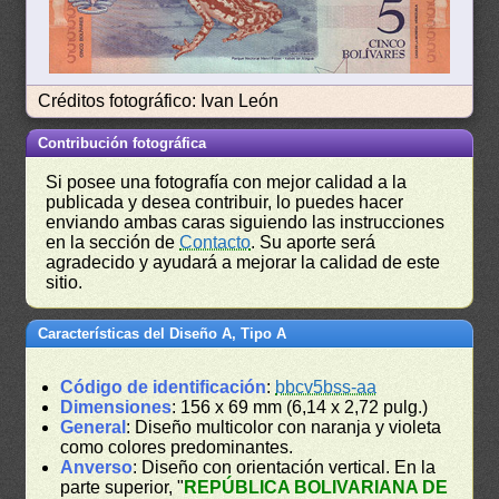
Créditos fotográfico: Ivan León
Contribución fotográfica
Si posee una fotografía con mejor calidad a la
publicada y desea contribuir, lo puedes hacer
enviando ambas caras siguiendo las instrucciones
en la sección de
Contacto
. Su aporte será
agradecido y ayudará a mejorar la calidad de este
sitio.
Características del Diseño A, Tipo A
Código de identificación
:
bbcv5bss-aa
Dimensiones
: 156 x 69 mm (6,14 x 2,72 pulg.)
General
: Diseño multicolor con naranja y violeta
como colores predominantes.
Anverso
: Diseño con orientación vertical. En la
parte superior, "
REPÚBLICA BOLIVARIANA DE