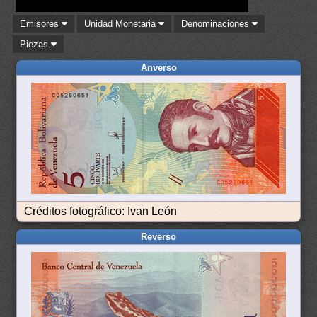
Emisores
Unidad Monetaria
Denominaciones
Piezas
Anverso
Créditos fotográfico: Ivan León
Reverso