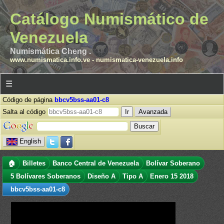
Catálogo Numismático de
Venezuela
Numismática Cheng .
www.numismatica.info.ve
-
numismatica-venezuela.info
☰
Código de página
bbcv5bss-aa01-c8
Salta al código
Avanzada
English
🏠
Billetes
Banco Central de Venezuela
Bolívar Soberano
5 Bolívares Soberanos
Diseño A
Tipo A
Enero 15 2018
bbcv5bss-aa01-c8