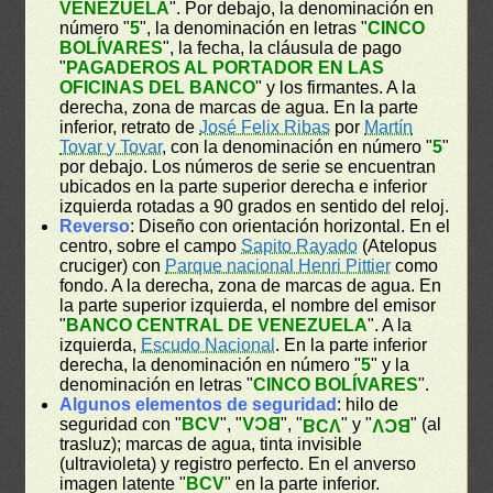
VENEZUELA
". Por debajo, la denominación en
número "
5
", la denominación en letras "
CINCO
BOLÍVARES
", la fecha, la cláusula de pago
"
PAGADEROS AL PORTADOR EN LAS
OFICINAS DEL BANCO
" y los firmantes. A la
derecha, zona de marcas de agua. En la parte
inferior, retrato de
José Felix Ribas
por
Martín
Tovar y Tovar
, con la denominación en número "
5
"
por debajo. Los números de serie se encuentran
ubicados en la parte superior derecha e inferior
izquierda rotadas a 90 grados en sentido del reloj.
Reverso
: Diseño con orientación horizontal. En el
centro, sobre el campo
Sapito Rayado
(Atelopus
cruciger) con
Parque nacional Henri Pittier
como
fondo. A la derecha, zona de marcas de agua. En
la parte superior izquierda, el nombre del emisor
"
BANCO CENTRAL DE VENEZUELA
". A la
izquierda,
Escudo Nacional
. En la parte inferior
derecha, la denominación en número "
5
" y la
denominación en letras "
CINCO BOLÍVARES
".
Algunos elementos de seguridad
: hilo de
seguridad con "
BCV
", "
BCV
", "
" y "
" (al
BCV
BCV
trasluz); marcas de agua, tinta invisible
(ultravioleta) y registro perfecto. En el anverso
imagen latente "
BCV
" en la parte inferior.