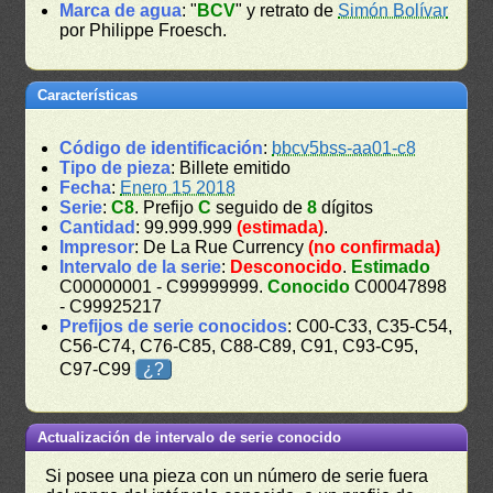
Marca de agua
: "
BCV
" y retrato de
Simón Bolívar
por Philippe Froesch.
Características
Código de identificación
:
bbcv5bss-aa01-c8
Tipo de pieza
: Billete emitido
Fecha
:
Enero 15 2018
Serie
:
C8
. Prefijo
C
seguido de
8
dígitos
Cantidad
: 99.999.999
(estimada)
.
Impresor
: De La Rue Currency
(no confirmada)
Intervalo de la serie
:
Desconocido
.
Estimado
C00000001 - C99999999.
Conocido
C00047898
- C99925217
Prefijos de serie conocidos
: C00-C33, C35-C54,
C56-C74, C76-C85, C88-C89, C91, C93-C95,
C97-C99
¿?
Actualización de intervalo de serie conocido
Si posee una pieza con un número de serie fuera