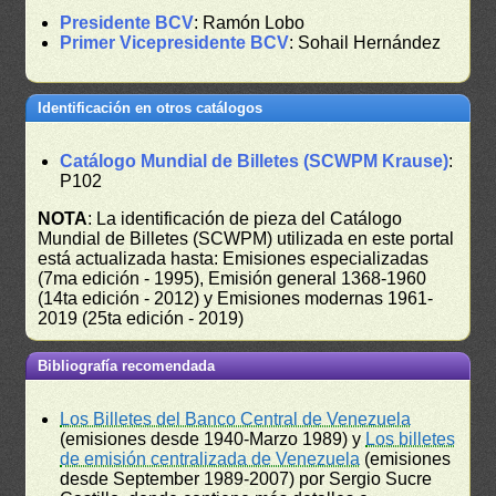
Presidente BCV
: Ramón Lobo
Primer Vicepresidente BCV
: Sohail Hernández
Identificación en otros catálogos
Catálogo Mundial de Billetes (SCWPM Krause)
:
P102
NOTA
: La identificación de pieza del Catálogo
Mundial de Billetes (SCWPM) utilizada en este portal
está actualizada hasta: Emisiones especializadas
(7ma edición - 1995), Emisión general 1368-1960
(14ta edición - 2012) y Emisiones modernas 1961-
2019 (25ta edición - 2019)
Bibliografía recomendada
Los Billetes del Banco Central de Venezuela
(emisiones desde 1940-Marzo 1989) y
Los billetes
de emisión centralizada de Venezuela
(emisiones
desde September 1989-2007) por Sergio Sucre