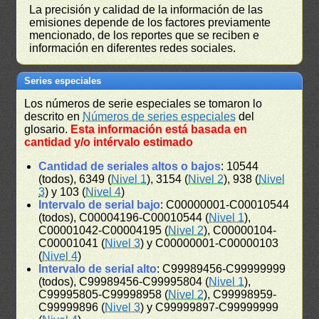
La precisión y calidad de la información de las
emisiones depende de los factores previamente
mencionado, de los reportes que se reciben e
información en diferentes redes sociales.
Series especiales
Los números de serie especiales se tomaron lo
descrito en
Números de series especiales
del
glosario.
Esta información está basada en
cantidad y/o intérvalo estimado
Cantidad de seriales altos o bajos
: 10544
(todos), 6349 (
Nivel 1
), 3154 (
Nivel 2
), 938 (
Nivel
3
) y 103 (
Nivel 4
)
Intervalo de serial bajo
: C00000001-C00010544
(todos), C00004196-C00010544 (
Nivel 1
),
C00001042-C00004195 (
Nivel 2
), C00000104-
C00001041 (
Nivel 3
) y C00000001-C00000103
(
Nivel 4
)
Intervalo de serial alto
: C99989456-C99999999
(todos), C99989456-C99995804 (
Nivel 1
),
C99995805-C99998958 (
Nivel 2
), C99998959-
C99999896 (
Nivel 3
) y C99999897-C99999999