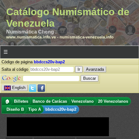
Catálogo Numismático de
Venezuela
Numismática Cheng .
www.numismatica.info.ve
-
numismatica-venezuela.info
☰
Código de página
bbdccs20v-bap2
Salta al código
Avanzada
English
🏠
Billetes
Banco de Carácas
Venezolano
20 Venezolanos
Diseño B
Tipo A
bbdccs20v-bap2