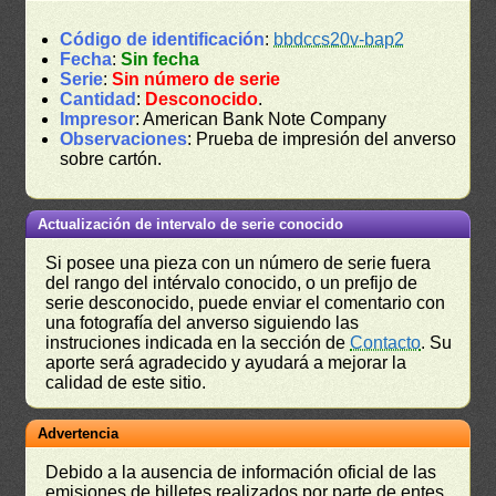
Código de identificación
:
bbdccs20v-bap2
Fecha
:
Sin fecha
Serie
:
Sin número de serie
Cantidad
:
Desconocido
.
Impresor
: American Bank Note Company
Observaciones
: Prueba de impresión del anverso
sobre cartón.
Actualización de intervalo de serie conocido
Si posee una pieza con un número de serie fuera
del rango del intérvalo conocido, o un prefijo de
serie desconocido, puede enviar el comentario con
una fotografía del anverso siguiendo las
instruciones indicada en la sección de
Contacto
. Su
aporte será agradecido y ayudará a mejorar la
calidad de este sitio.
Advertencia
Debido a la ausencia de información oficial de las
emisiones de billetes realizados por parte de entes