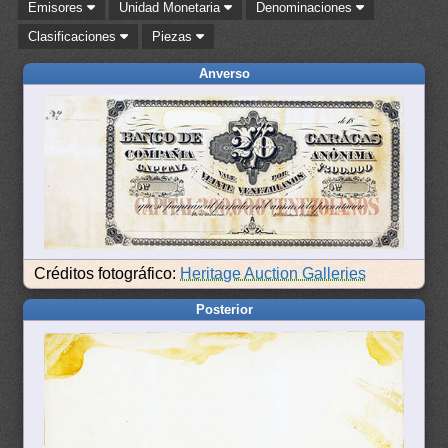
Emisores
Unidad Monetaria
Denominaciones
Clasificaciones
Piezas
Anverso
Créditos fotográfico:
Heritage Auction Galleries
Posterior