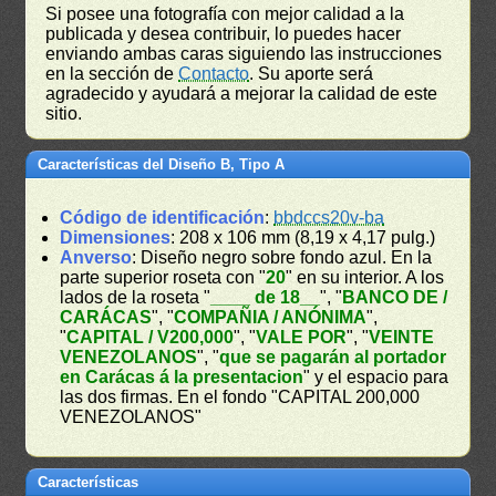
Si posee una fotografía con mejor calidad a la
publicada y desea contribuir, lo puedes hacer
enviando ambas caras siguiendo las instrucciones
en la sección de
Contacto
. Su aporte será
agradecido y ayudará a mejorar la calidad de este
sitio.
Características del Diseño B, Tipo A
Código de identificación
:
bbdccs20v-ba
Dimensiones
: 208 x 106 mm (8,19 x 4,17 pulg.)
Anverso
: Diseño negro sobre fondo azul. En la
parte superior roseta con "
20
" en su interior. A los
lados de la roseta "
____ de 18__
", "
BANCO DE /
CARÁCAS
", "
COMPAÑIA / ANÓNIMA
",
"
CAPITAL / V200,000
", "
VALE POR
", "
VEINTE
VENEZOLANOS
", "
que se pagarán al portador
en Carácas á la presentacion
" y el espacio para
las dos firmas. En el fondo "CAPITAL 200,000
VENEZOLANOS"
Características