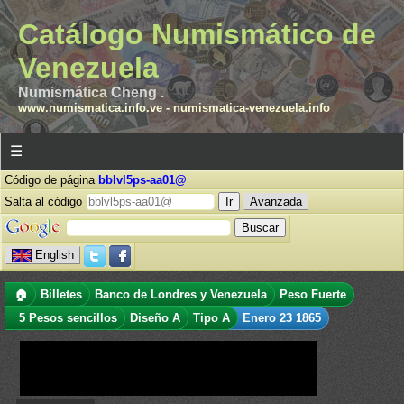
Catálogo Numismático de
Venezuela
Numismática Cheng .
www.numismatica.info.ve
-
numismatica-venezuela.info
☰
Código de página
bblvl5ps-aa01@
Salta al código
Avanzada
English
🏠
Billetes
Banco de Londres y Venezuela
Peso Fuerte
5 Pesos sencillos
Diseño A
Tipo A
Enero 23 1865