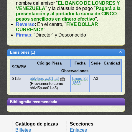
nombre del emisor "
EL BANCO DE LONDRES Y
VENEZUELA
" y la cláusula de pago "
Pagará a la
presentación y al portador la suma de CINCO
pesos sencilloos en dinero efectivo
".
Reverso
: En el centro, "
FIVE DOLLAR
CURRENCY
".
Firmas
: "Director" y Desconocido
Emisiones (1)
Código Pieza
Fecha
Serie
Cantidad
SCWPM
Observaciones
S185
bblvl5ps-aa01-a3
Enero 23
A3
-
1865
(Previamente como
bblvl5p-aa01-a3)
Bibliografía recomendada
Catálogo de piezas
Secciones
Billetes
Enlaces