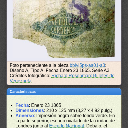
Foto perteneciente a la pieza
bblvl5ps-aa01-a3
:
Diseño A, Tipo A. Fecha Enero 23 1865. Serie A3
Créditos fotográfico:
Richard Rosenman: Billetes de
Venezuela
Características
Fecha
: Enero 23 1865
Dimensiones
: 210 x 125 mm (8,27 x 4,92 pulg.)
Anverso
: Impresión negra sobre fondo verde. En
la parte superior, escudo ovalado de la ciudad de
Londres junto al
Escudo Nacional
. Debajo, el