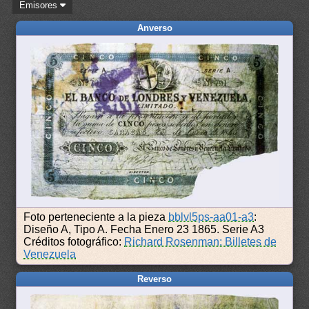
Emisores
Anverso
Foto perteneciente a la pieza
bblvl5ps-aa01-a3
:
Diseño A, Tipo A. Fecha Enero 23 1865. Serie A3
Créditos fotográfico:
Richard Rosenman: Billetes de
Venezuela
Reverso