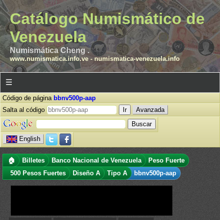
Catálogo Numismático de
Venezuela
Numismática Cheng .
www.numismatica.info.ve
-
numismatica-venezuela.info
☰
Código de página
bbnv500p-aap
Salta al código
Avanzada
English
🏠
Billetes
Banco Nacional de Venezuela
Peso Fuerte
500 Pesos Fuertes
Diseño A
Tipo A
bbnv500p-aap