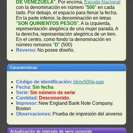
DE VENEZUELA
". Por encima,
Escudo Nacional
con la denominación en número "
500
" en cada
lado. Por debajo, el espacio para llenar la fecha.
En la parte inferior, la denominación en letras
"
SON QUINIENTOS PESOS
". A la izquierda,
representación alegórica de una mujer parada. A
la derecha, representación alegórica de un tren.
En el centro, como fondo la denominación en
número romanos "
D
" (500)
Reverso
: No posee diseño.
Características
Código de identificación
:
bbnv500p-aap
Fecha
:
Sin fecha
Serie
:
Sin número de serie
Cantidad
:
Desconocido
.
Impresor
: New England Bank Note Company.
Boston
Observaciones
: Prueba de impresión del anverso
Actualización de intervalo de serie conocido