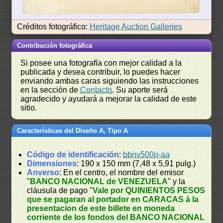
Créditos fotográfico:
Heritage Auction Galleries
Contribución fotográfica
Si posee una fotografía con mejor calidad a la
publicada y desea contribuir, lo puedes hacer
enviando ambas caras siguiendo las instrucciones
en la sección de
Contacto
. Su aporte será
agradecido y ayudará a mejorar la calidad de este
sitio.
Características del Diseño A, Tipo A
Código de identificación
:
bbnv500p-aa
Dimensiones
: 190 x 150 mm (7,48 x 5,91 pulg.)
Anverso
: En el centro, el nombre del emisor
"
BANCO NACIONAL de VENEZUELA
" y la
cláusula de pago "
Vale por QUINIENTOS PESOS
que se pagaran al portador en CARACAS á la
presentacion de este billete en moneda
corriente de los fondos del BANCO NACIONAL