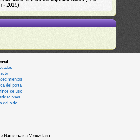
n - 2019)
ortal
edades
acto
decimientos
ca del portal
inos de uso
stigaciones
 del sitio
sobre Numismática Venezolana.