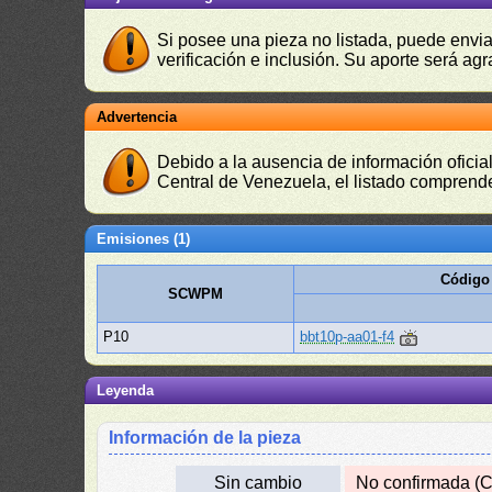
Si posee una pieza no listada, puede envia
verificación e inclusión. Su aporte será agr
Advertencia
Debido a la ausencia de información oficial
Central de Venezuela, el listado comprende
Emisiones (1)
Código
SCWPM
P10
bbt10p-aa01-f4
Leyenda
Información de la pieza
Sin cambio
No confirmada (C