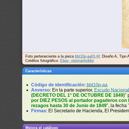
Foto perteneciente a la pieza
bbt10p-aa01-f4
: Diseño A, Tipo 
Créditos fotográfico:
Ebay: sleimanhobby
Características
Código de identificación
:
bbt10p-aa
Anverso
: En la parte superior,
Escudo Naciona
(DECRETO DEL 1° DE OCTUBRE DE 1849)
" 
por DIEZ PESOS al portador pagaderos con la
rezagos hasta 30 de Junio de 1849
", la fecha 
Firmas
: El Secretario de Hacienda, El Presiden
Mejora el catálogo