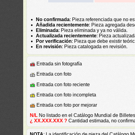
No confirmada
: Pieza referenciada que no es
Añadida recientemente
: Pieza agregada des
Eliminada
: Pieza eliminada y ya no válida.
Actualizada recientemente
: Pieza actualiza
Por verificación
: Pieza que debe existir teór
En revisión
: Pieza catalogada en revisión.
Entrada sin fotografía
Entrada con foto
Entrada con foto reciente
Entrada con foto incompleta
Entrada con foto por mejorar
N/L
No listado en el Catálogo Mundial de Bille
¿ XX.XXX.XXX ?
Cantidad estimada, no confirm
NOTA
: La identificación de pieza del Catálogo 