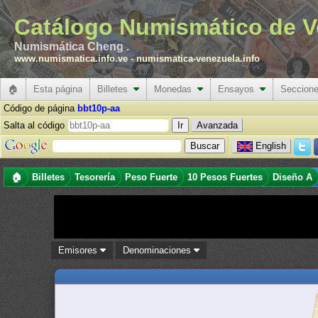
Catálogo Numismático de V
Numismática Cheng .
www.numismatica.info.ve
-
numismatica-venezuela.info
🏠
Esta página
Billetes
Monedas
Ensayos
Seccion
Código de página
bbt10p-aa
Salta al código
Avanzada
English
🏠
Billetes
Tesorería
Peso Fuerte
10 Pesos Fuertes
Diseño A
Emisores
Denominaciones