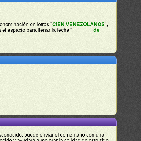
 denominación en letras "
CIEN VENEZOLANOS
",
a el espacio para llenar la fecha "
_______ de
desconocido, puede enviar el comentario con una
ecido y ayudará a mejorar la calidad de este sitio.