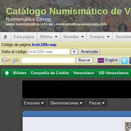
Catálogo Numismático de V
Numismática Cheng .
www.numismatica.info.ve
-
numismatica-venezuela.info
🏠
Esta página
Billetes
Monedas
Ensayos
Seccion
Código de página
bcdc100v-aap
Salta al código
Avanzada
English
🏠
Billetes
Compañía de Crédito
Venezolano
100 Venezolanos
Emisores
Denominaciones
Piezas