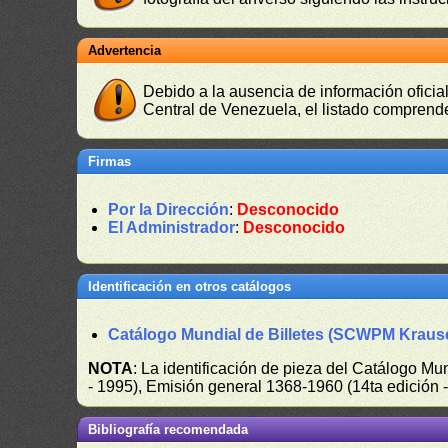
Advertencia
Debido a la ausencia de información oficial
Central de Venezuela, el listado comprende
Firmas
Por la Dirección
:
Desconocido
El Administrador
:
Desconocido
Identificación en otros catálogos
Catálogo Mundial de Billetes (SCWPM Kraus
NOTA
: La identificación de pieza del Catálogo M
- 1995), Emisión general 1368-1960 (14ta edición
Bibliografía recomendada