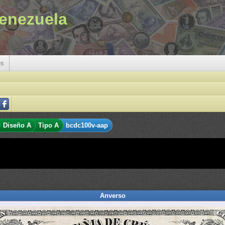
enezuela
es
Diseño A
Tipo A
bcdc100v-aap
Anverso