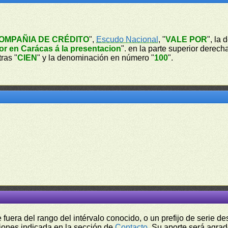
OMPAÑIA DE CRÉDITO
",
Escudo Nacional
, "
VALE POR
", la
or en Carácas á la presentacion
". en la parte superior derech
tras "
CIEN
" y la denominación en número "
100
".
fuera del rango del intérvalo conocido, o un prefijo de serie 
ciones indicada en la sección de
Contacto
. Su aporte será agrad