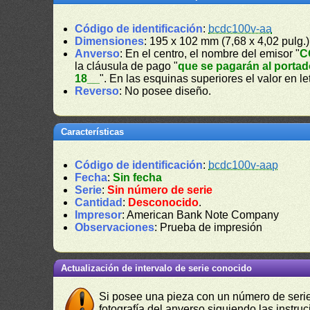
Código de identificación
:
bcdc100v-aa
Dimensiones
: 195 x 102 mm (7,68 x 4,02 pulg.)
Anverso
: En el centro, el nombre del emisor "
C
la cláusula de pago "
que se pagarán al portad
18__
". En las esquinas superiores el valor en le
Reverso
: No posee diseño.
Características
Código de identificación
:
bcdc100v-aap
Fecha
:
Sin fecha
Serie
:
Sin número de serie
Cantidad
:
Desconocido
.
Impresor
: American Bank Note Company
Observaciones
: Prueba de impresión
Actualización de intervalo de serie conocido
Si posee una pieza con un número de serie 
fotografía del anverso siguiendo las instru