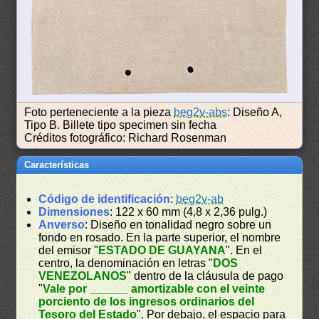
Foto perteneciente a la pieza
beg2v-abs
: Diseño A,
Tipo B. Billete tipo specimen sin fecha
Créditos fotográfico: Richard Rosenman
Características
Código de identificación
:
beg2v-ab
Dimensiones
: 122 x 60 mm (4,8 x 2,36 pulg.)
Anverso
: Diseño en tonalidad negro sobre un
fondo en rosado. En la parte superior, el nombre
del emisor "
ESTADO DE GUAYANA
". En el
centro, la denominación en letras "
DOS
VENEZOLANOS
" dentro de la cláusula de pago
"
Vale por ______ amortizable con el veinte
porciento de los ingresos ordinarios del
Tesoro del Estado
". Por debajo, el espacio para