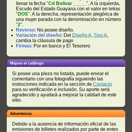
llenar la fecha "
Cd Bolivar _____
". A la izquierda,
Escudo del Estado Guayana con el valor en letras
"
DOS
". A la derecha, representación alegórica de
una mujer parada con la denominación en número
"
2
".
Reverso
: No posee diseño.
Variación del diseño
: Del
Diseño A
,
Tipo A
,
cambia la cláusula de pago
Firmas
: Por en banco y El Tesorero
Mejora el catálogo
Si posee una pieza no listada, puede enviar el
comentario con una fotografía siguiendo las
instruciones indicada en la sección de
Contacto
para su verificación e inclusión. Su aporte será
agradecido y ayudará a mejorar la calidad de este
sitio.
Advertencia
Debido a la ausencia de información oficial de las
emisiones de billetes realizados por parte de entes