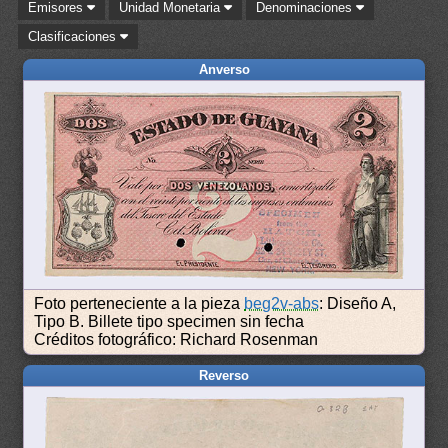
Emisores
Unidad Monetaria
Denominaciones
Clasificaciones
Anverso
Foto perteneciente a la pieza
beg2v-abs
: Diseño A,
Tipo B. Billete tipo specimen sin fecha
Créditos fotográfico: Richard Rosenman
Reverso