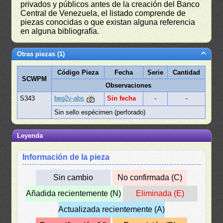
privados y públicos antes de la creación del Banco
Central de Venezuela, el listado comprende de
piezas conocidas o que existan alguna referencia
en alguna bibliografía.
Otras piezas (1)
Código Pieza
Fecha
Serie
Cantidad
SCWPM
Observaciones
S343
beg2v-abs
Sin fecha
-
-
Sin sello espécimen (perforado)
Leyenda
Información de la pieza
Sin cambio
No confirmada (C)
Añadida recientemente (N)
Eliminada (E)
Actualizada recientemente (A)