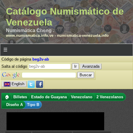
Catálogo Numismático de
Venezuela
Numismática Cheng .
www.numismatica.info.ve
-
numismatica-venezuela.info
☰
Código de página
beg2v-ab
Salta al código
Avanzada
English
🏠
Billetes
Estado de Guayana
Venezolano
2 Venezolanos
Diseño A
Tipo B