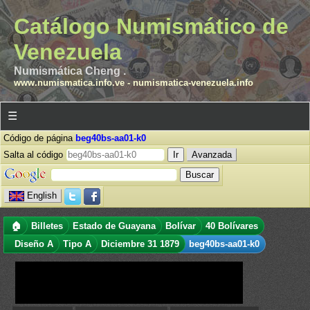
Catálogo Numismático de
Venezuela
Numismática Cheng .
www.numismatica.info.ve
-
numismatica-venezuela.info
☰
Código de página
beg40bs-aa01-k0
Salta al código
Avanzada
English
🏠
Billetes
Estado de Guayana
Bolívar
40 Bolívares
Diseño A
Tipo A
Diciembre 31 1879
beg40bs-aa01-k0