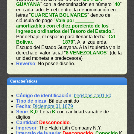
GUAYANA
" con la denominación en número "
40
"
en cada lado. En el centro, la denominación en
letras "
CUARENTA BOLIVARES
" dentro de
cláusula de pago "
Vale por _______
amortizables con el diez porciento de los
Ingresos ordinarios del Tesoro del Estado.
".
Por debajo, el espacio para llenar la fecha "
Cd.
Bolivar, __________ 1879
". A la izquierda,
Escudo del Estado Guayana. A la izquierda y a la
derecha el valor facial "
8 VENEZOLANOS
" (de la
unidad monetaria predecesora)
Reverso
: No posee diseño.
Características
Código de identificación
:
beg40bs-aa01-k0
Tipo de pieza
: Billete emitido
Fecha
:
Diciembre 31 1879
Serie
:
K,0
. Letra
K
con cantidad variable de
dígitos
Cantidad
:
Desconocido
.
Impresor
: The Hatch Lith Company N.Y.
Intervalo de la serie
:
Desconocido
.
Conocido
K,