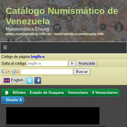
Catálogo Numismático de
Venezuela
Numismática Cheng .
www.numismatica.info.ve
-
numismatica-venezuela.info
☰
Código de página
beg8v-a
Salta al código
Avanzada
English
🏠
Billetes
Estado de Guayana
Venezolano
8 Venezolanos
Diseño A