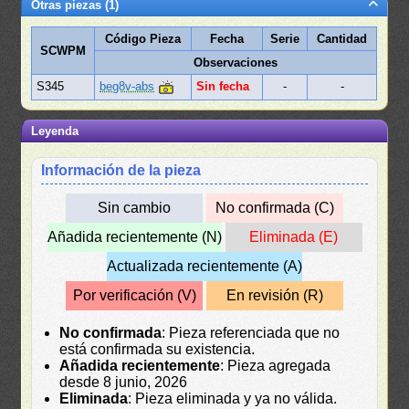
Otras piezas (1)
Código Pieza
Fecha
Serie
Cantidad
SCWPM
Observaciones
S345
beg8v-abs
Sin fecha
-
-
Leyenda
Información de la pieza
Sin cambio
No confirmada (C)
Añadida recientemente (N)
Eliminada (E)
Actualizada recientemente (A)
Por verificación (V)
En revisión (R)
No confirmada
: Pieza referenciada que no
está confirmada su existencia.
Añadida recientemente
: Pieza agregada
desde 8 junio, 2026
Eliminada
: Pieza eliminada y ya no válida.