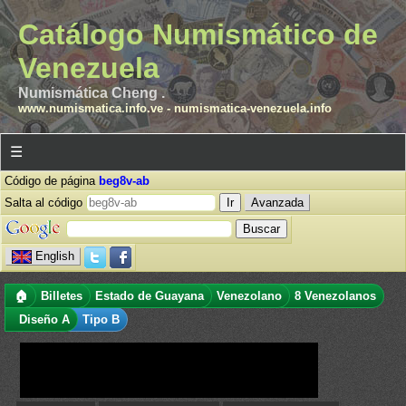
Catálogo Numismático de
Venezuela
Numismática Cheng .
www.numismatica.info.ve
-
numismatica-venezuela.info
☰
Código de página
beg8v-ab
Salta al código
Avanzada
English
🏠
Billetes
Estado de Guayana
Venezolano
8 Venezolanos
Diseño A
Tipo B