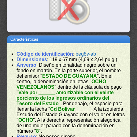
Características
Código de identificación
:
beg8v-ab
Dimensiones
: 119 x 67 mm (4,69 x 2,64 pulg.)
Anverso
: Diseño en tonalidad negro sobre un
fondo en marrón. En la parte superior, el nombre
del emisor "
ESTADO DE GUAYANA
". En el
centro, la denominación en letras "
OCHO
VENEZOLANOS
" dentro de la cláusula de pago
"
Vale por ______ amortizable con el veinte
porciento de los ingresos ordinarios del
Tesoro del Estado
". Por debajo, el espacio para
llenar la fecha "
Cd Bolivar _____
". A la izquierda,
Escudo del Estado Guayana con el valor en letras
"
OCHO
". A la derecha, representación alegórica
de una mujer parada con la denominación en
número "
8
".
Reverso
: No posee diseño.