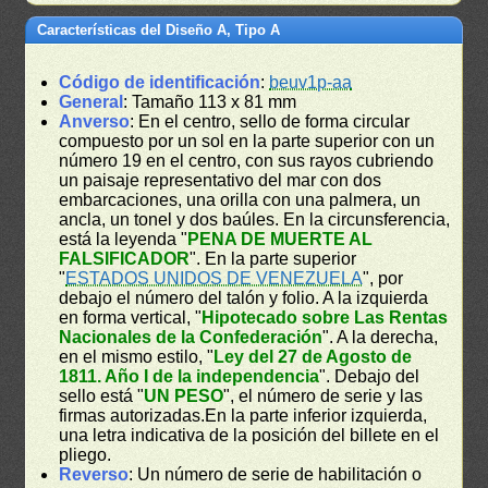
Características del Diseño A, Tipo A
Código de identificación
:
beuv1p-aa
General
: Tamaño 113 x 81 mm
Anverso
: En el centro, sello de forma circular
compuesto por un sol en la parte superior con un
número 19 en el centro, con sus rayos cubriendo
un paisaje representativo del mar con dos
embarcaciones, una orilla con una palmera, un
ancla, un tonel y dos baúles. En la circunsferencia,
está la leyenda "
PENA DE MUERTE AL
FALSIFICADOR
". En la parte superior
"
ESTADOS UNIDOS DE VENEZUELA
", por
debajo el número del talón y folio. A la izquierda
en forma vertical, "
Hipotecado sobre Las Rentas
Nacionales de la Confederación
". A la derecha,
en el mismo estilo, "
Ley del 27 de Agosto de
1811. Año I de la independencia
". Debajo del
sello está "
UN PESO
", el número de serie y las
firmas autorizadas.En la parte inferior izquierda,
una letra indicativa de la posición del billete en el
pliego.
Reverso
: Un número de serie de habilitación o