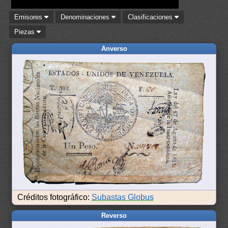
Emisores
Denominaciones
Clasificaciones
Piezas
Anverso
Créditos fotográfico:
Subastas Globus
Reverso