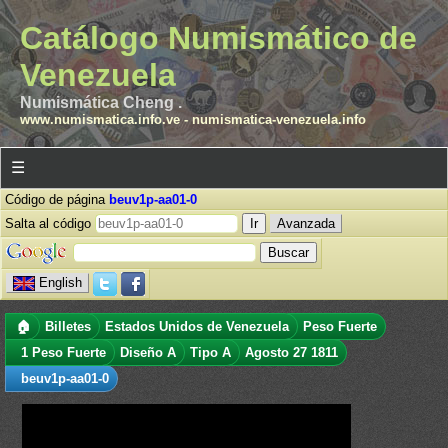
Catálogo Numismático de
Venezuela
Numismática Cheng .
www.numismatica.info.ve
-
numismatica-venezuela.info
☰
Código de página
beuv1p-aa01-0
Salta al código
Avanzada
English
🏠
Billetes
Estados Unidos de Venezuela
Peso Fuerte
1 Peso Fuerte
Diseño A
Tipo A
Agosto 27 1811
beuv1p-aa01-0