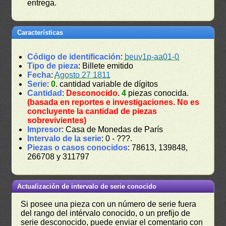
entrega.
Características
Código de identificación
:
beuv1p-aa01-0
Tipo de pieza
: Billete emitido
Fecha
:
Agosto 27 1811
Serie
:
0
. cantidad variable de dígitos
Cantidad
:
Desconocido
.
4
piezas conocida.
(basada en reportes e investigaciones. No es
concluyente la cantidad de piezas
sobrevivientes)
Impresor
: Casa de Monedas de París
Intervalo de la serie
: 0 - ???.
Piezas o casos conocidos
: 78613, 139848,
266708 y 311797
Actualización de intervalo de serie conocido
Si posee una pieza con un número de serie fuera
del rango del intérvalo conocido, o un prefijo de
serie desconocido, puede enviar el comentario con