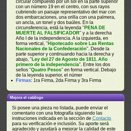
circular compuesto por un sol en la parte superior
con un número 19 en el centro, con sus rayos
cubriendo un paisaje representativo del mar con
dos embarcaciones, una orilla con una palmera,
un ancla, un tonel y dos baúles. En la
circunsferencia, está la leyenda "
PENA DE
MUERTE AL FALSIFICADOR
" y a la derecha
Año I de la independencia. A la izquierda, en
forma vertical, "
Hipotecado sobre Las Rentas
Nacionales de la Confederación
". Desde la
parte superior y continuando hacia la derecha y
abajo, "
Ley del 27 de Agosto de 1811. Año
primero de la independencia
". Entre los dos
sellos "
Quatro Pesos
" en forma vertical. Debajo
de la leyenda superior, el númer
Firmas
: 1ra Firma, 2da Firma y 3ra Firma
Mejora el catálogo
Si posee una pieza no listada, puede enviar el
comentario con una fotografía siguiendo las
instruciones indicada en la sección de
Contacto
para su verificación e inclusión. Su aporte será
agradecido y ayudará a mejorar la calidad de este