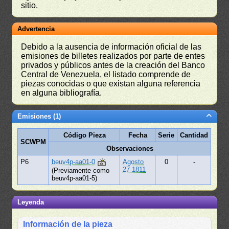
sitio.
Advertencia
Debido a la ausencia de información oficial de las
emisiones de billetes realizados por parte de entes
privados y públicos antes de la creación del Banco
Central de Venezuela, el listado comprende de
piezas conocidas o que existan alguna referencia
en alguna bibliografía.
Emisiones (1)
Código Pieza
Fecha
Serie
Cantidad
SCWPM
Observaciones
P6
beuv4p-aa01-0
Agosto
0
-
27 1811
(Previamente como
beuv4p-aa01-5)
Leyenda
Información de la pieza