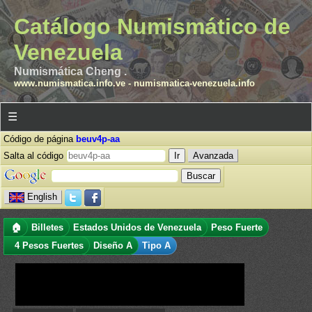
Catálogo Numismático de
Venezuela
Numismática Cheng .
www.numismatica.info.ve
-
numismatica-venezuela.info
☰
Código de página
beuv4p-aa
Salta al código
Avanzada
English
🏠
Billetes
Estados Unidos de Venezuela
Peso Fuerte
4 Pesos Fuertes
Diseño A
Tipo A