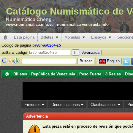
Catálogo Numismático de V
Numismática Cheng .
www.numismatica.info.ve
-
numismatica-venezuela.info
🏠
Esta página
Billetes
Monedas
Ensayos
Seccion
Código de página
brv8r-aa02c4-z5
Salta al código
Avanzada
English
🏠
Billetes
República de Venezuela
Peso Fuerte
8 Reales
Dis
Emisores
Denominaciones
Clasificaciones
Pi
Advertencia
Esta pieza está en proceso de revisión que podrá