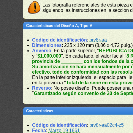
Las fotografía referenciales de esta pieza 
siguiendo las instrucciones en la sección 
Características del Diseño A, Tipo A
Código de identificación
:
brv8r-aa
Dimensiones
: 225 x 120 mm (8,86 x 4,72 pulg.)
Anverso
: En la parte superior, "
REPUBLICA D
y "
$1.000.000
". En cada lado, el valor facial "
8 
provincia de ________ con los fondos de la c
Su amortizacion se hara mensualmente por órd
efectivo, todo de conformidad con las resol
En la parte inferior izquierda, el espacio para ll
en la provincia "
Total de la serie en esta prov
Reverso
: No posee diseño. Puede poseer una e
"
Garantizado según convenio de 20 de Septi
Características
Código de identificación
:
brv8r-aa02c4-z5
Fecha
:
Marzo 19 1861