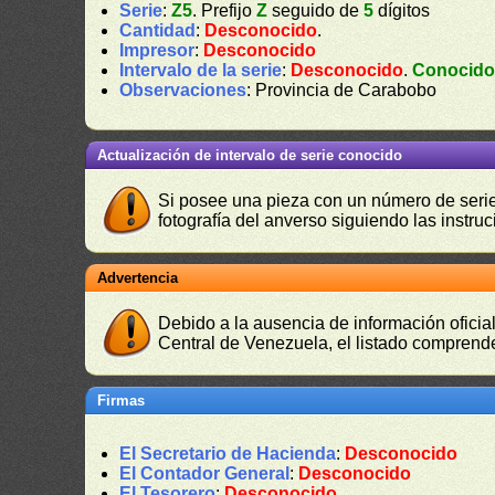
Serie
:
Z5
. Prefijo
Z
seguido de
5
dígitos
Cantidad
:
Desconocido
.
Impresor
:
Desconocido
Intervalo de la serie
:
Desconocido
.
Conocid
Observaciones
: Provincia de Carabobo
Actualización de intervalo de serie conocido
Si posee una pieza con un número de serie 
fotografía del anverso siguiendo las instru
Advertencia
Debido a la ausencia de información oficial
Central de Venezuela, el listado comprende
Firmas
El Secretario de Hacienda
:
Desconocido
El Contador General
:
Desconocido
El Tesorero
:
Desconocido