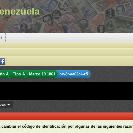
enezuela
es
eño A
Tipo A
Marzo 19 1861
brv8r-aa02c4-z5
ezas
 cambiar el código de identificación por algunas de las siguientes razo