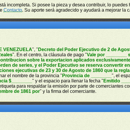
está incompleta. Si posee la pieza y desea contribuir, lo puede
de
Contacto
. Su aporte será agradecido y ayudará a mejorar la ca
E VENEZUELA
", "
Decreto del Poder Ejecutivo de 2 de Agos
Reales
". En el centro, la cláusula de pago "
Vale por ________ s
ontribucion sobre la exportacion aplicados exclusivamente 
en de series, y el Poder Ejecutivo se reserva convertir en
uciones ejecutivas de 23 y 30 de Agosto de 1860 que la reg
enar el nombre de la provincia "
Provincia de ________
", el esp
incia $________
" y el espacio para llenar la fecha "
Emitido ___
tiqueta para respaldar la emisión por parte de comerciantes co
embre de 1861 por
" y la firma del comerciante.