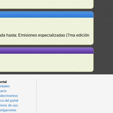
izada hasta: Emisiones especializadas (7ma edición
ortal
edades
acto
decimientos
ca del portal
inos de uso
stigaciones