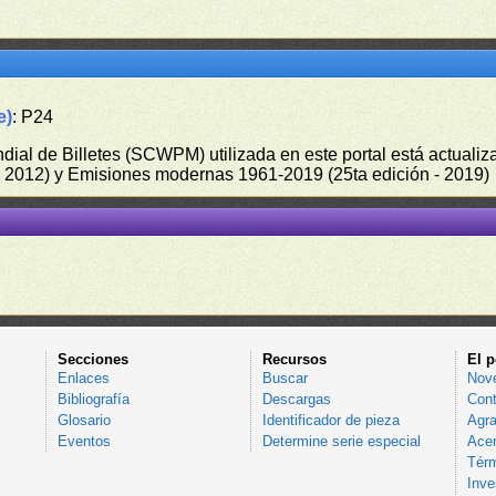
e)
: P24
undial de Billetes (SCWPM) utilizada en este portal está actual
 - 2012) y Emisiones modernas 1961-2019 (25ta edición - 2019)
Secciones
Recursos
El p
Enlaces
Buscar
Nov
Bibliografía
Descargas
Cont
Glosario
Identificador de pieza
Agra
Eventos
Determine serie especial
Acer
Térm
Inve