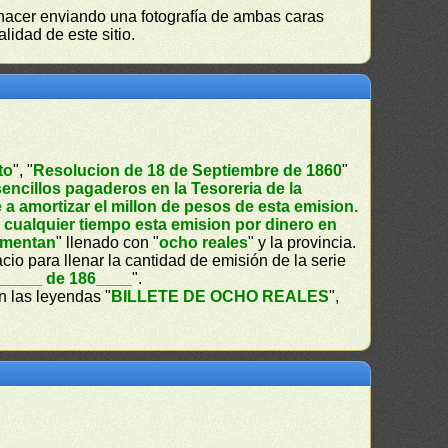
s hacer enviando una fotografía de ambas caras
lidad de este sitio.
to
", "
Resolucion de 18 de Septiembre de 1860
"
encillos pagaderos en la Tesoreria de la
a amortizar el millon de pesos de esta emision.
 cualquier tiempo esta emision por dinero en
lamentan
" llenado con "
ocho reales
" y la provincia.
acio para llenar la cantidad de emisión de la serie
_____ de 186____
".
n las leyendas "
BILLETE DE OCHO REALES
",