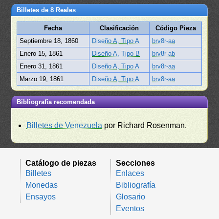
Billetes de 8 Reales
Fecha
Clasificación
Código Pieza
Septiembre 18, 1860
Diseño A, Tipo A
brv8r-aa
Enero 15, 1861
Diseño A, Tipo B
brv8r-ab
Enero 31, 1861
Diseño A, Tipo A
brv8r-aa
Marzo 19, 1861
Diseño A, Tipo A
brv8r-aa
Bibliografía recomendada
Billetes de Venezuela
por Richard Rosenman.
Catálogo de piezas
Secciones
Billetes
Enlaces
Monedas
Bibliografía
Ensayos
Glosario
Eventos