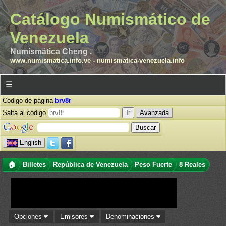
Catálogo Numismático de
Venezuela
Numismática Cheng .
www.numismatica.info.ve
-
numismatica-venezuela.info
☰
Código de página
brv8r
Salta al código
Avanzada
English
🏠
Billetes
República de Venezuela
Peso Fuerte
8 Reales
Opciones
Emisores
Denominaciones