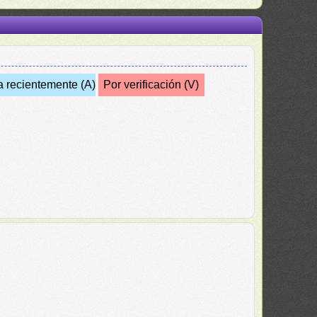
a recientemente (A)
Por verificación (V)