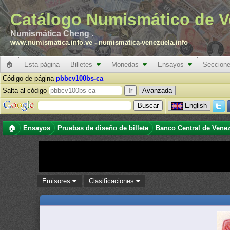
Catálogo Numismático de V
Numismática Cheng .
www.numismatica.info.ve
-
numismatica-venezuela.info
🏠
Esta página
Billetes
Monedas
Ensayos
Seccion
Código de página
pbbcv100bs-ca
Salta al código
Avanzada
English
🏠
Ensayos
Pruebas de diseño de billete
Banco Central de Vene
Emisores
Clasificaciones