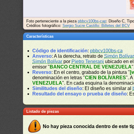
Foto perteneciente a la pieza
pbbcv100bs-cap
: Diseño C, Tipo
Créditos fotográfico:
Sergio Sucre Castillo: Billetes del BCV
Características
Código de identificación
:
pbbcv100bs-ca
Anverso
: A la derecha, retrato de
Simón Bolíva
Simón Bolívar
por
Pietro Tenerani
ubicado en e
emisor "
BANCO CENTRAL DE VENEZUELA
"
Reverso
: En el centro, grabado de la pintura "
[
denominación en letras "
CIEN BOLÍVARES
". 
VENEZUELA
". En cada esquina la denominac
Similitudes del diseño
: El diseño es similar al
Resultado del ensayo o prueba de diseño
: E
Listado de piezas
No hay pieza conocida dentro de este ti