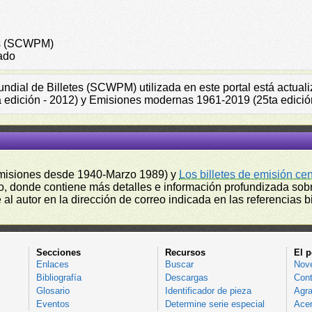
tes (SCWPM)
ado
Mundial de Billetes (SCWPM) utilizada en este portal está actu
a edición - 2012) y Emisiones modernas 1961-2019 (25ta edició
misiones desde 1940-Marzo 1989) y
Los billetes de emisión ce
, donde contiene más detalles e información profundizada sobr
l autor en la dirección de correo indicada en las referencias bi
Secciones
Recursos
El p
Enlaces
Buscar
Nov
Bibliografía
Descargas
Cont
Glosario
Identificador de pieza
Agra
Eventos
Determine serie especial
Acer