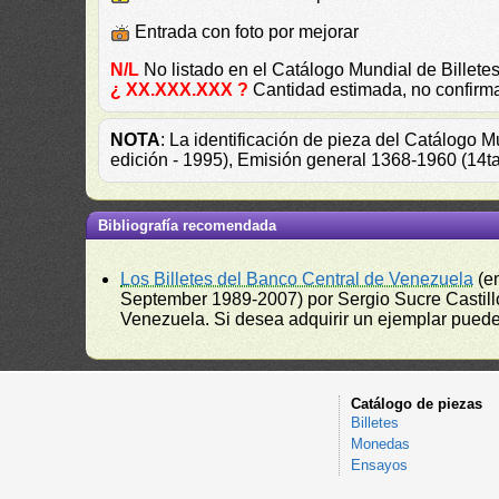
Entrada con foto por mejorar
N/L
No listado en el Catálogo Mundial de Bille
¿ XX.XXX.XXX ?
Cantidad estimada, no confirm
NOTA
: La identificación de pieza del Catálogo 
edición - 1995), Emisión general 1368-1960 (14t
Bibliografía recomendada
Los Billetes del Banco Central de Venezuela
(e
September 1989-2007) por Sergio Sucre Castillo
Venezuela. Si desea adquirir un ejemplar puede a
Catálogo de piezas
Billetes
Monedas
Ensayos