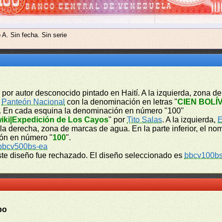
 A. Sin fecha. Sin serie
r
por autor desconocido pintado en Haití. A la izquierda, zona 
l
Panteón Nacional
con la denominación en letras "
CIEN BOLÍ
. En cada esquina la denominación en número "100"
wiki|Expedición de Los Cayos
" por
Tito Salas
. A la izquierda,
E
A la derecha, zona de marcas de agua. En la parte inferior, el no
ión en número "
100
".
bbcv500bs-ea
ste diseño fue rechazado. El diseño seleccionado es
bbcv100bs
po