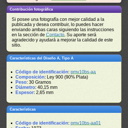
Contribución fotográfica
Si posee una fotografía con mejor calidad a la
publicada y desea contribuir, lo puedes hacer
enviando ambas caras siguiendo las instrucciones
en la sección de
Contacto
. Su aporte será
agradecido y ayudará a mejorar la calidad de este
sitio.
Características del Diseño A, Tipo A
Código de identificación
:
pmv10bs-aa
Composición
: Ley 900 (90% Plata)
Peso
: 30 Gramos
Diámetro
: 40,15 mm
Espesor
: 2,65 mm
Características
Código de identificación
:
pmv10bs-aa01