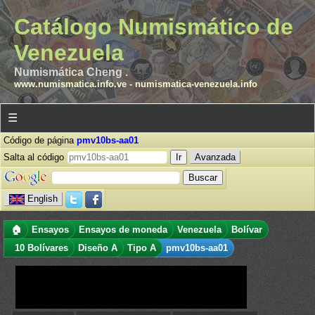
Catálogo Numismático de
Venezuela
Numismática Cheng .
www.numismatica.info.ve
-
numismatica-venezuela.info
☰
Código de página
pmv10bs-aa01
Salta al código
Avanzada
English
🏠
Ensayos
Ensayos de moneda
Venezuela
Bolívar
10 Bolívares
Diseño A
Tipo A
pmv10bs-aa01