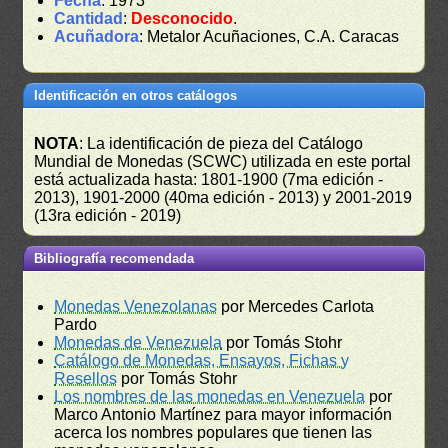
Fecha
: 1973
Cantidad
:
Desconocido
.
Acuñadora
: Metalor Acuñaciones, C.A. Caracas
Identificación en otros catálogos
NOTA
: La identificación de pieza del Catálogo
Mundial de Monedas (SCWC) utilizada en este portal
está actualizada hasta: 1801-1900 (7ma edición -
2013), 1901-2000 (40ma edición - 2013) y 2001-2019
(13ra edición - 2019)
Bibliografía recomendada
Monedas Venezolanas
por Mercedes Carlota
Pardo
Monedas de Venezuela
por Tomás Stohr
Catálogo de Monedas, Ensayos, Fichas y
Resellos
por Tomás Stohr
Los nombres de las monedas en Venezuela
por
Marco Antonio Martínez para mayor información
acerca los nombres populares que tienen las