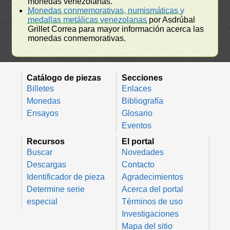
monedas venezolanas.
Monedas conmemorativas, numismáticas y
medallas metálicas venezolanas
por Asdrúbal
Grillet Correa para mayor información acerca las
monedas conmemorativas.
Catálogo de piezas
Secciones
Billetes
Enlaces
Monedas
Bibliografía
Ensayos
Glosario
Eventos
Recursos
El portal
Buscar
Novedades
Descargas
Contacto
Identificador de pieza
Agradecimientos
Determine serie
Acerca del portal
especial
Términos de uso
Investigaciones
Mapa del sitio