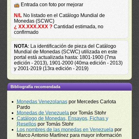
Entrada con foto por mejorar
N/L
No listado en el Catálogo Mundial de
Monedas (SCWC)
¿ XX.XXX.XXX ?
Cantidad estimada, no
confirmado
NOTA
: La identificación de pieza del Catálogo
Mundial de Monedas (SCWC) utilizada en este
portal está actualizada hasta: 1801-1900 (7ma
edición - 2013), 1901-2000 (40ma edición - 2013)
y 2001-2019 (13ra edición - 2019)
Bibliografía recomendada
Monedas Venezolanas
por Mercedes Carlota
Pardo
Monedas de Venezuela
por Tomás Stohr
Catálogo de Monedas, Ensayos, Fichas y
Resellos
por Tomás Stohr
Los nombres de las monedas en Venezuela
por
Marco Antonio Martínez para mayor información