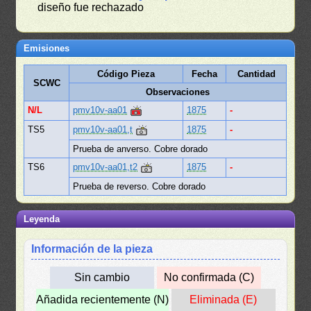
diseño fue rechazado
Emisiones
Código Pieza
Fecha
Cantidad
SCWC
Observaciones
N/L
pmv10v-aa01
1875
-
TS5
pmv10v-aa01,t
1875
-
Prueba de anverso. Cobre dorado
TS6
pmv10v-aa01,t2
1875
-
Prueba de reverso. Cobre dorado
Leyenda
Información de la pieza
Sin cambio
No confirmada (C)
Añadida recientemente (N)
Eliminada (E)