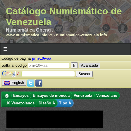
Catálogo Numismático de
Venezuela
Numismática Cheng .
www.numismatica.info.ve
-
numismatica-venezuela.info
☰
Código de página
pmv10v-aa
Salta al código
Avanzada
English
🏠
Ensayos
Ensayos de moneda
Venezuela
Venezolano
10 Venezolanos
Diseño A
Tipo A