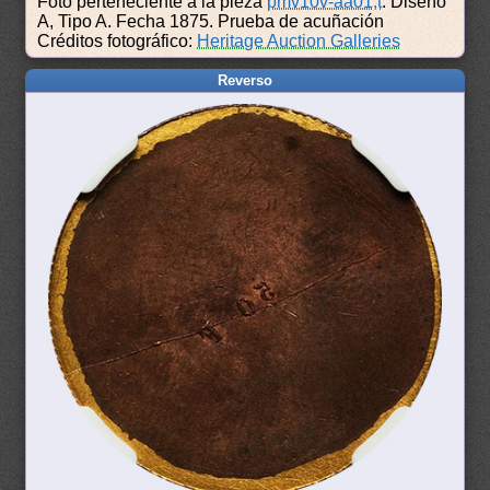
Foto perteneciente a la pieza
pmv10v-aa01,t
: Diseño
A, Tipo A. Fecha 1875. Prueba de acuñación
Créditos fotográfico:
Heritage Auction Galleries
Reverso