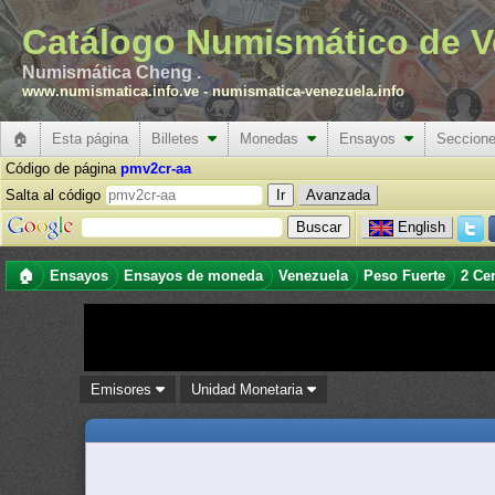
Catálogo Numismático de V
Numismática Cheng .
www.numismatica.info.ve
-
numismatica-venezuela.info
🏠
Esta página
Billetes
Monedas
Ensayos
Seccion
Código de página
pmv2cr-aa
Salta al código
Avanzada
English
🏠
Ensayos
Ensayos de moneda
Venezuela
Peso Fuerte
2 Ce
Emisores
Unidad Monetaria