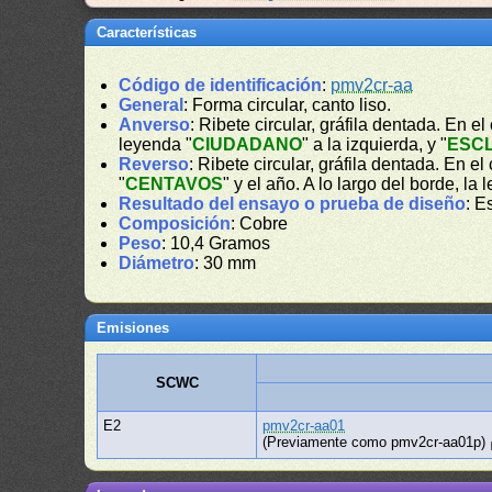
Características
Código de identificación
:
pmv2cr-aa
General
: Forma circular, canto liso.
Anverso
: Ribete circular, gráfila dentada. En e
leyenda "
CIUDADANO
" a la izquierda, y "
ESC
Reverso
: Ribete circular, gráfila dentada. En e
"
CENTAVOS
" y el año. A lo largo del borde, la 
Resultado del ensayo o prueba de diseño
: E
Composición
: Cobre
Peso
: 10,4 Gramos
Diámetro
: 30 mm
Emisiones
SCWC
E2
pmv2cr-aa01
(Previamente como pmv2cr-aa01p)