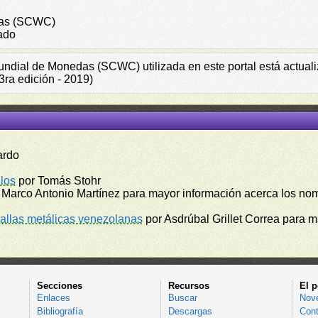
das (SCWC)
ado
Mundial de Monedas (SCWC) utilizada en este portal está actual
ra edición - 2019)
ardo
los
por Tomás Stohr
 Marco Antonio Martínez para mayor información acerca los no
llas metálicas venezolanas
por Asdrúbal Grillet Correa para 
Secciones
Recursos
El p
Enlaces
Buscar
Nov
Bibliografía
Descargas
Cont