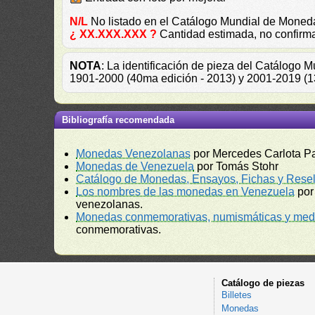
N/L
No listado en el Catálogo Mundial de Mone
¿ XX.XXX.XXX ?
Cantidad estimada, no confirm
NOTA
: La identificación de pieza del Catálogo 
1901-2000 (40ma edición - 2013) y 2001-2019 (13
Bibliografía recomendada
Monedas Venezolanas
por Mercedes Carlota P
Monedas de Venezuela
por Tomás Stohr
Catálogo de Monedas, Ensayos, Fichas y Resel
Los nombres de las monedas en Venezuela
por
venezolanas.
Monedas conmemorativas, numismáticas y meda
conmemorativas.
Catálogo de piezas
Billetes
Monedas