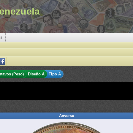
enezuela
es
ntavos (Peso)
Diseño A
Tipo A
Anverso