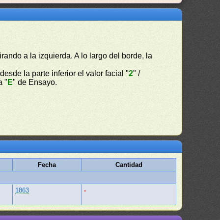
rando a la izquierda. A lo largo del borde, la
sde la parte inferior el valor facial "
2
" /
a "
E
" de Ensayo.
Fecha
Cantidad
1863
-