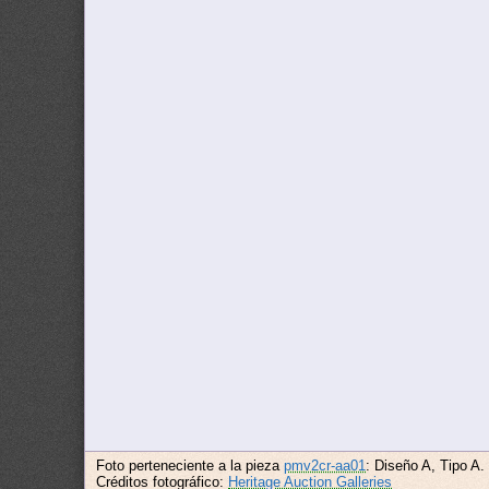
Foto perteneciente a la pieza
pmv2cr-aa01
: Diseño A, Tipo A
Créditos fotográfico:
Heritage Auction Galleries