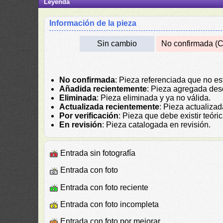
Leyenda
Información de la pieza
Sin cambio
No confirmada (C
No confirmada
: Pieza referenciada que no es
Añadida recientemente
: Pieza agregada des
Eliminada
: Pieza eliminada y ya no válida.
Actualizada recientemente
: Pieza actualiza
Por verificación
: Pieza que debe existir teór
En revisión
: Pieza catalogada en revisión.
Entrada sin fotografía
Entrada con foto
Entrada con foto reciente
Entrada con foto incompleta
Entrada con foto por mejorar