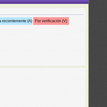
a recientemente (A)
Por verificación (V)