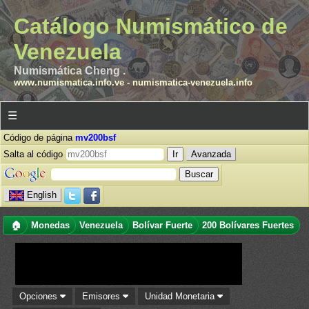
Catálogo Numismático de
Venezuela
Numismática Cheng .
www.numismatica.info.ve
-
numismatica-venezuela.info
☰
Código de página
mv200bsf
Salta al código
Avanzada
English
🏠
Monedas
Venezuela
Bolívar Fuerte
200 Bolívares Fuertes
Opciones
Emisores
Unidad Monetaria