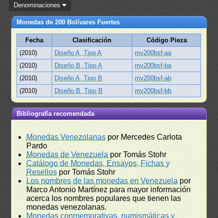
Denominaciones
Monedas de 200 Bolívares Fuertes
Fecha
Clasificación
Código Pieza
(2010)
Diseño A, Tipo A
mv200bsf-aa
(2010)
Diseño B, Tipo A
mv200bsf-ba
(2010)
Diseño A, Tipo B
mv200bsf-ab
(2010)
Diseño B, Tipo B
mv200bsf-bb
Bibliografía recomendada
Monedas Venezolanas
por Mercedes Carlota
Pardo
Monedas de Venezuela
por Tomás Stohr
Catálogo de Monedas, Ensayos, Fichas y
Resellos
por Tomás Stohr
Los nombres de las monedas en Venezuela
por
Marco Antonio Martínez para mayor información
acerca los nombres populares que tienen las
monedas venezolanas.
Monedas conmemorativas, numismáticas y