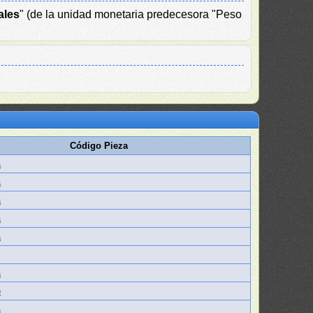
ales
" (de la unidad monetaria predecesora "Peso
Código Pieza
a
a
a
a
a
a
b
a