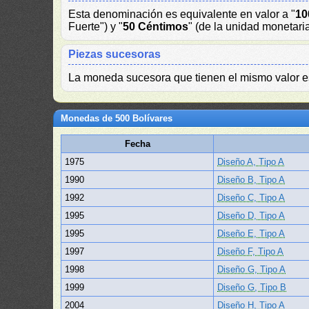
Esta denominación es equivalente en valor a "
10
Fuerte") y "
50 Céntimos
" (de la unidad monetari
Piezas sucesoras
La moneda sucesora que tienen el mismo valor 
Monedas de 500 Bolívares
Fecha
1975
Diseño A, Tipo A
1990
Diseño B, Tipo A
1992
Diseño C, Tipo A
1995
Diseño D, Tipo A
1995
Diseño E, Tipo A
1997
Diseño F, Tipo A
1998
Diseño G, Tipo A
1999
Diseño G, Tipo B
2004
Diseño H, Tipo A