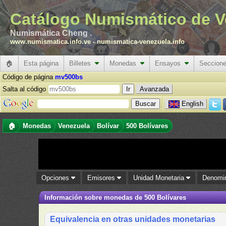
Catálogo Numismático de V
Numismática Cheng .
www.numismatica.info.ve
-
numismatica-venezuela.info
🏠
Esta página
Billetes
Monedas
Ensayos
Seccion
Código de página
mv500bs
Salta al código
Avanzada
English
🏠
Monedas
Venezuela
Bolívar
500 Bolívares
Opciones
Emisores
Unidad Monetaria
Denomi
Información sobre monedas de 500 Bolívares
Equivalencia en otras unidades monetarias