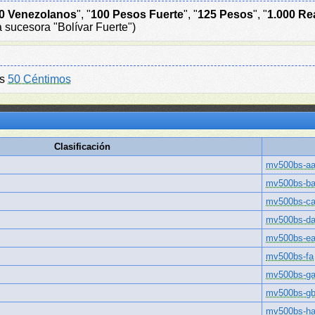
0 Venezolanos
", "
100 Pesos Fuerte
", "
125 Pesos
", "
1.000 Re
a sucesora "Bolívar Fuerte")
es
50 Céntimos
Clasificación
mv500bs-a
mv500bs-b
mv500bs-c
mv500bs-d
mv500bs-e
mv500bs-fa
mv500bs-g
mv500bs-g
mv500bs-h