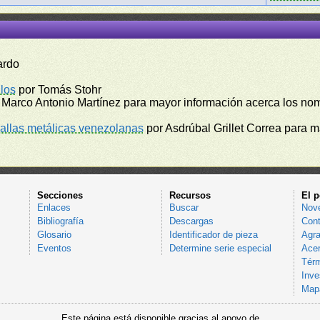
ardo
los
por Tomás Stohr
 Marco Antonio Martínez para mayor información acerca los no
llas metálicas venezolanas
por Asdrúbal Grillet Correa para 
Secciones
Recursos
El p
Enlaces
Buscar
Nov
Bibliografía
Descargas
Cont
Glosario
Identificador de pieza
Agra
Eventos
Determine serie especial
Acer
Térm
Inve
Mapa
Este página está disponible gracias al apoyo de