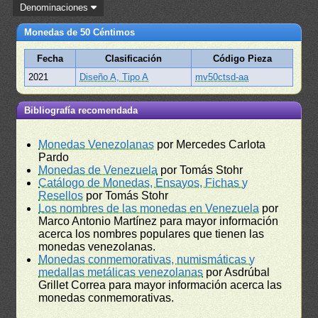
Denominaciones
Monedas de 50 Céntimos
Fecha
Clasificación
Código Pieza
2021
Diseño A, Tipo A
mv50ctsd-aa
Bibliografía recomendada
Monedas Venezolanas
por Mercedes Carlota
Pardo
Monedas de Venezuela
por Tomás Stohr
Catálogo de Monedas, Ensayos, Fichas y
Resellos
por Tomás Stohr
Los nombres de las monedas en Venezuela
por
Marco Antonio Martínez para mayor información
acerca los nombres populares que tienen las
monedas venezolanas.
Monedas conmemorativas, numismáticas y
medallas metálicas venezolanas
por Asdrúbal
Grillet Correa para mayor información acerca las
monedas conmemorativas.