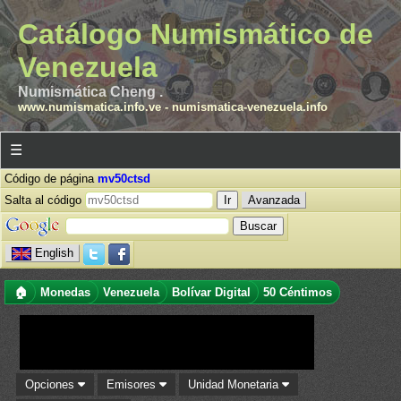
Catálogo Numismático de
Venezuela
Numismática Cheng .
www.numismatica.info.ve
-
numismatica-venezuela.info
☰
Código de página
mv50ctsd
Salta al código
Avanzada
English
🏠
Monedas
Venezuela
Bolívar Digital
50 Céntimos
Opciones
Emisores
Unidad Monetaria