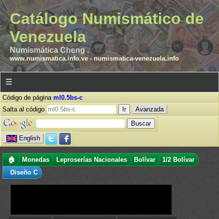
Catálogo Numismático de
Venezuela
Numismática Cheng .
www.numismatica.info.ve
-
numismatica-venezuela.info
☰
Código de página
ml0.5bs-c
Salta al código
Avanzada
English
🏠
Monedas
Leproserías Nacionales
Bolívar
1/2 Bolívar
Diseño C