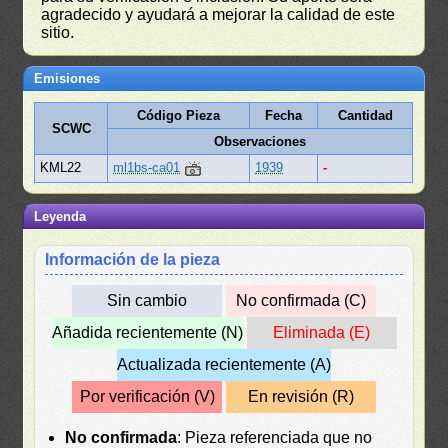
agradecido y ayudará a mejorar la calidad de este
sitio.
Emisiones
Código Pieza
Fecha
Cantidad
SCWC
Observaciones
KML22
ml1bs-ca01
1939
-
Leyenda
Información de la pieza
Sin cambio
No confirmada (C)
Añadida recientemente (N)
Eliminada (E)
Actualizada recientemente (A)
Por verificación (V)
En revisión (R)
No confirmada
: Pieza referenciada que no