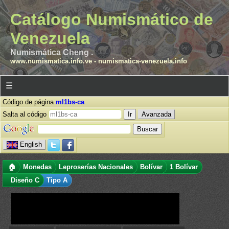
Catálogo Numismático de
Venezuela
Numismática Cheng .
www.numismatica.info.ve
-
numismatica-venezuela.info
☰
Código de página
ml1bs-ca
Salta al código
Avanzada
English
🏠
Monedas
Leproserías Nacionales
Bolívar
1 Bolívar
Diseño C
Tipo A