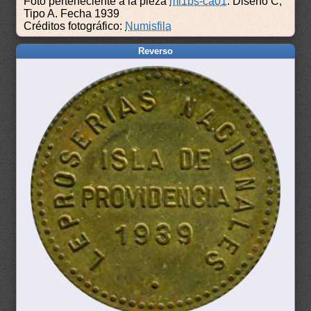
Foto perteneciente a la pieza
ml1bs-ca01
: Diseño C,
Tipo A. Fecha 1939
Créditos fotográfico:
Numisfila
Reverso