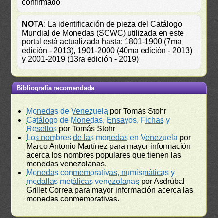
confirmado
NOTA
: La identificación de pieza del Catálogo
Mundial de Monedas (SCWC) utilizada en este
portal está actualizada hasta: 1801-1900 (7ma
edición - 2013), 1901-2000 (40ma edición - 2013)
y 2001-2019 (13ra edición - 2019)
Bibliografía recomendada
Monedas de Venezuela
por Tomás Stohr
Catálogo de Monedas, Ensayos, Fichas y
Resellos
por Tomás Stohr
Los nombres de las monedas en Venezuela
por
Marco Antonio Martínez para mayor información
acerca los nombres populares que tienen las
monedas venezolanas.
Monedas conmemorativas, numismáticas y
medallas metálicas venezolanas
por Asdrúbal
Grillet Correa para mayor información acerca las
monedas conmemorativas.