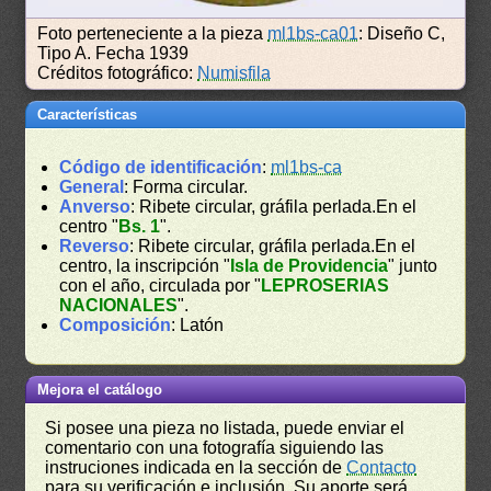
Foto perteneciente a la pieza
ml1bs-ca01
: Diseño C,
Tipo A. Fecha 1939
Créditos fotográfico:
Numisfila
Características
Código de identificación
:
ml1bs-ca
General
: Forma circular.
Anverso
: Ribete circular, gráfila perlada.En el
centro "
Bs. 1
".
Reverso
: Ribete circular, gráfila perlada.En el
centro, la inscripción "
Isla de Providencia
" junto
con el año, circulada por "
LEPROSERIAS
NACIONALES
".
Composición
: Latón
Mejora el catálogo
Si posee una pieza no listada, puede enviar el
comentario con una fotografía siguiendo las
instruciones indicada en la sección de
Contacto
para su verificación e inclusión. Su aporte será