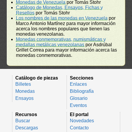
Monedas de Venezuela
por Tomás Stohr
Catálogo de Monedas, Ensayos, Fichas y
Resellos
por Tomás Stohr
Los nombres de las monedas en Venezuela
por
Marco Antonio Martínez para mayor información
acerca los nombres populares que tienen las
monedas venezolanas.
Monedas conmemorativas, numismáticas y
medallas metálicas venezolanas
por Asdrúbal
Grillet Correa para mayor información acerca las
monedas conmemorativas.
Catálogo de piezas
Secciones
Billetes
Enlaces
Monedas
Bibliografía
Ensayos
Glosario
Eventos
Recursos
El portal
Buscar
Novedades
Descargas
Contacto