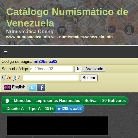
Catálogo Numismático de
Venezuela
Numismática Cheng .
www.numismatica.info.ve
-
numismatica-venezuela.info
☰
Código de página
ml20bs-aa02
Salta al código
Avanzada
English
🏠
Monedas
Leproserías Nacionales
Bolívar
20 Bolívares
Diseño A
Tipo A
1916
ml20bs-aa02