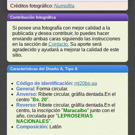
Créditos fotográfico:
Numisfila
Contribución fotográfica
Si posee una fotografía con mejor calidad a la
publicada y desea contribuir, lo puedes hacer
enviando ambas caras siguiendo las instrucciones
en la sección de
Contacto
. Su aporte será
agradecido y ayudará a mejorar la calidad de este
sitio.
Características del Diseño A, Tipo A
Código de identificación
:
ml20bs-aa
General
: Forma circular.
Anverso
: Ribete circular, gráfila dentada.En el
centro "
Bs. 20
".
Reverso
: Ribete circular, gráfila dentada.En el
centro, la inscripción "
Maracaibo
" junto con el
año, circulada por "
LEPROSERIAS
NACIONALES
".
Composición
: Latón