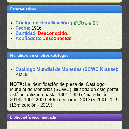
Características
Código de identificación
:
ml20bs-aa02
Fecha
: 1916
Cantidad
:
Desconocido
.
Acuñadora
:
Desconocido
Identificación en otros catálogos
Catálogo Mundial de Monedas (SCWC Krause)
:
KML9
NOTA
: La identificación de pieza del Catálogo
Mundial de Monedas (SCWC) utilizada en este portal
está actualizada hasta: 1801-1900 (7ma edición -
2013), 1901-2000 (40ma edición - 2013) y 2001-2019
(13ra edición - 2019)
Bibliografía recomendada