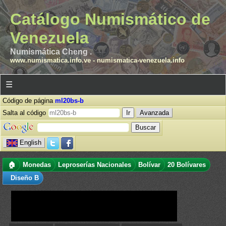
Catálogo Numismático de
Venezuela
Numismática Cheng .
www.numismatica.info.ve
-
numismatica-venezuela.info
☰
Código de página
ml20bs-b
Salta al código
Avanzada
English
🏠
Monedas
Leproserías Nacionales
Bolívar
20 Bolívares
Diseño B