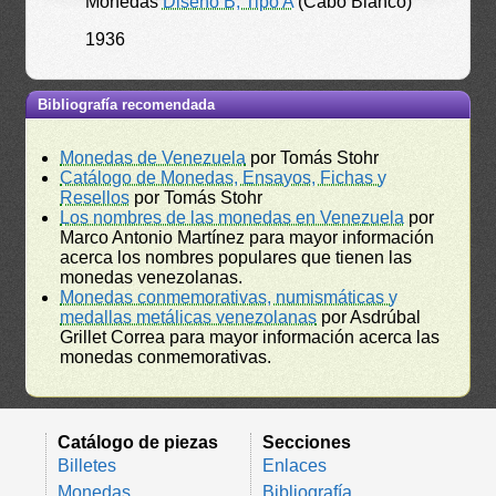
Monedas
Diseño B, Tipo A
(Cabo Blanco)
1936
Bibliografía recomendada
Monedas de Venezuela
por Tomás Stohr
Catálogo de Monedas, Ensayos, Fichas y
Resellos
por Tomás Stohr
Los nombres de las monedas en Venezuela
por
Marco Antonio Martínez para mayor información
acerca los nombres populares que tienen las
monedas venezolanas.
Monedas conmemorativas, numismáticas y
medallas metálicas venezolanas
por Asdrúbal
Grillet Correa para mayor información acerca las
monedas conmemorativas.
Catálogo de piezas
Secciones
Billetes
Enlaces
Monedas
Bibliografía