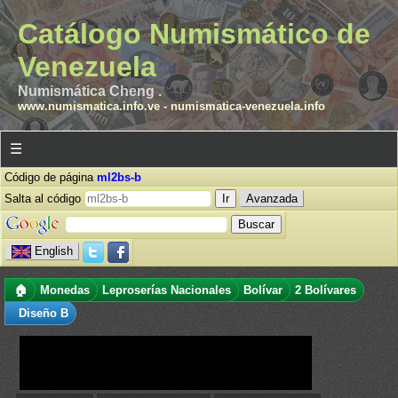
Catálogo Numismático de
Venezuela
Numismática Cheng .
www.numismatica.info.ve
-
numismatica-venezuela.info
☰
Código de página
ml2bs-b
Salta al código
Avanzada
English
🏠
Monedas
Leproserías Nacionales
Bolívar
2 Bolívares
Diseño B